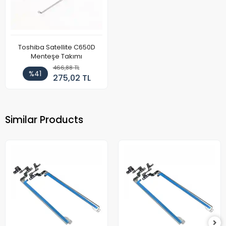
Toshiba Satellite C650D
Menteşe Takımı
466,88 TL
%41
275,02 TL
Similar Products