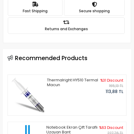
Fast Shipping
Secure shopping
Returns and Exchanges
Recommended Products
Thermalright HY510 Termal
%31 Discount
Macun
165,13 TL
113,88 TL
Notebook Ekran Çift Taraflı
%63 Discount
Uzayan Bant
227,76 TL