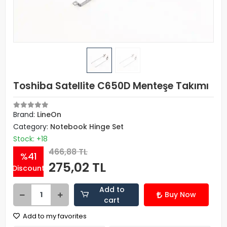
Toshiba Satellite C650D Menteşe Takımı
Brand:
LineOn
Category:
Notebook Hinge Set
Stock: +18
466,88 TL
%41
275,02 TL
Discount
Add to
Buy Now
cart
Add to my favorites