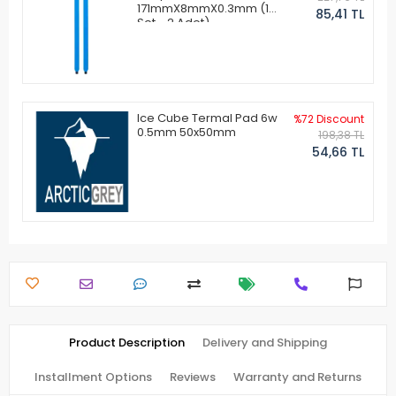
171mmX8mmX0.3mm (1
85,41 TL
Set - 2 Adet)
Ice Cube Termal Pad 6w
%72 Discount
0.5mm 50x50mm
198,38 TL
54,66 TL
Product Description
Delivery and Shipping
Installment Options
Reviews
Warranty and Returns