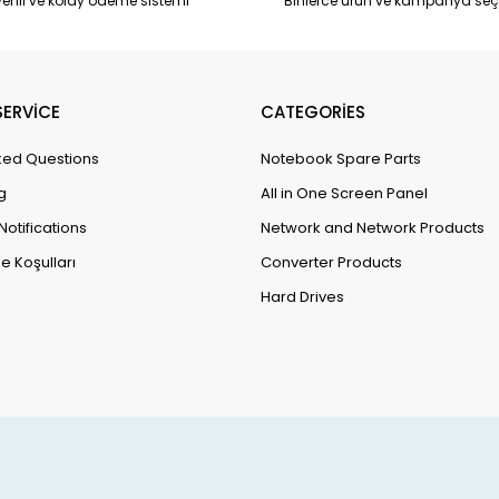
enli ve kolay ödeme sistemi
Binlerce ürün ve kampanya seç
ERVİCE
CATEGORİES
ked Questions
Notebook Spare Parts
g
All in One Screen Panel
Notifications
Network and Network Products
e Koşulları
Converter Products
Hard Drives