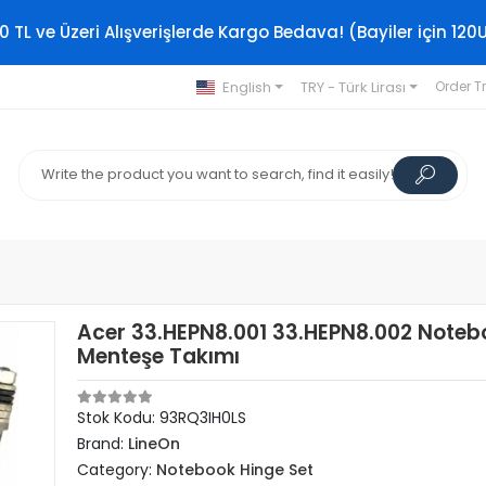
0 TL ve Üzeri Alışverişlerde Kargo Bedava! (Bayiler için 120
English
TRY - Türk Lirası
Order T
Acer 33.HEPN8.001 33.HEPN8.002 Noteb
Menteşe Takımı
Stok Kodu: 93RQ3IH0LS
Brand:
LineOn
Category:
Notebook Hinge Set