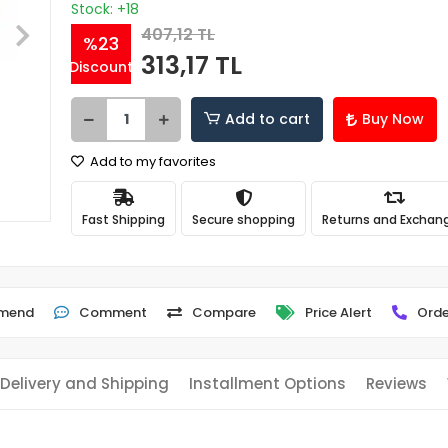
Stock: +18
407,12 TL
%23
313,17 TL
Discount
Add to cart
Buy Now
Add to my favorites
Fast Shipping
Secure shopping
Returns and Exchan
mend
Comment
Compare
Price Alert
Orde
Delivery and Shipping
Installment Options
Reviews