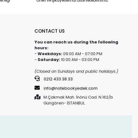
eneği
Öneri ve şikayetlerinizi bize iletebilirsiniz.
CONTACT US
You can reach us during the following
hours:
-
Weekdays:
09:00 AM - 07:00 PM
-
Saturday:
10:00 AM - 03:00 PM
(Closed on Sundays and public holidays.)
0212 433 38 33
info@notebookyedek.com
M.Çakmak Mah. İnönü Cad. N.162/b
Güngören- İSTANBUL