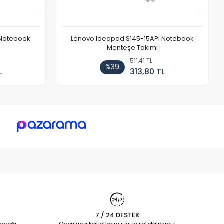
 Notebook
Lenovo Ideapad S145-15API Notebook
Menteşe Takımı
511,41 TL
%39
L
313,80 TL
7 / 24 DESTEK