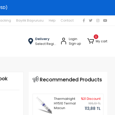
USD)
racking
Bayilik Başvurusu
Help
Contact
0
Delivery
Login
My cart
Select Region
Sign up
ook
Recommended Products
Thermalright
%31 Discount
HY510 Termal
165,13 TL
Macun
113,88 TL