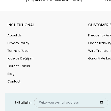
Siparişleriniz en kısa sürede elinize ulaşır.
Güv
INSTİTUTİONAL
CUSTOMER S
About Us
Frequently As
Privacy Policy
Order Trackin
Terms of Use
Wire Transfer 
İade ve Değişim
Garanti Ve İad
Garanti Talebi
Blog
Contact
E-Bulletin