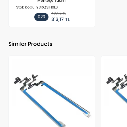
Menteşe Takımı
Stok Kodu: 93RQ3IH0LS
407,12 TL
%23
313,17 TL
Similar Products