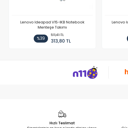
Lenovo Ideapad V15-IKB Notebook
Lenovo I
Menteşe Takımı
511,41 TL
%39
313,80 TL
Hızlı Teslimat