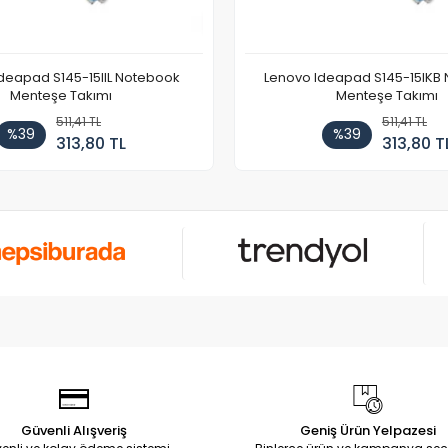
deapad S145-15IIL Notebook
Lenovo Ideapad S145-15IKB
Menteşe Takımı
Menteşe Takımı
511,41 TL
511,41 TL
%39
%39
313,80 TL
313,80 T
Güvenli Alışveriş
Geniş Ürün Yelpazesi