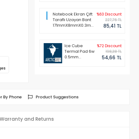
Notebook Ekran Çift
%63 Discount
Taraflı Uzayan Bant
227,76 TL
171mmX8mmX0.3mm
85,41 TL
(1 Set - 2 Adet)
Ice Cube
%72 Discount
Termal Pad 6w
198,38 TL
0.5mm
54,66 TL
50x50mm
ges
r By Phone
Product Suggestions
Warranty and Returns