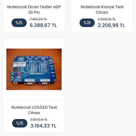
Notebook Ekran Tester eDP
Notebook Klavye Test
30 Pin
Cihazı
7.491,03 TL
2.682,10 TL
%15
%18
6.388,67 TL
2.206,99 TL
Notebook LCD/LED Test
Cihazı
3.817,54 TL
%16
3.194,33 TL