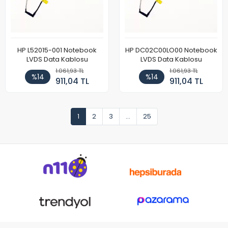
HP L52015-001 Notebook
HP DC02C00LO00 Notebook
LVDS Data Kablosu
LVDS Data Kablosu
1.061,93 TL
1.061,93 TL
%14
%14
911,04 TL
911,04 TL
1
2
3
...
25