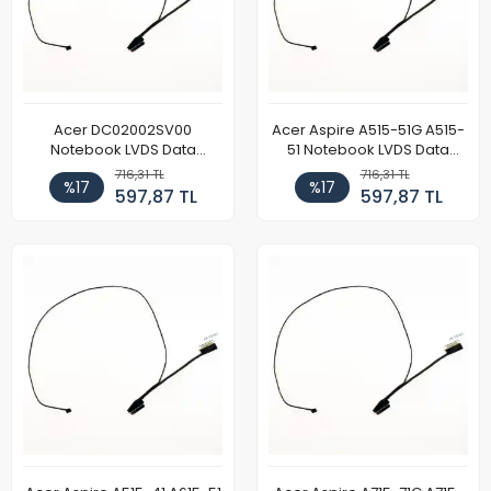
Acer DC02002SV00
Acer Aspire A515-51G A515-
Notebook LVDS Data
51 Notebook LVDS Data
Kablosu
Kablosu
716,31 TL
716,31 TL
%17
%17
597,87 TL
597,87 TL