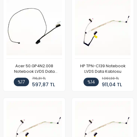
Acer 50.GP4N2.008
HP TPN-C139 Notebook
Notebook LVDS Data
LVDS Data Kablosu
Kablosu
716,31 TL
1.061,93 TL
%17
%14
597,87 TL
911,04 TL