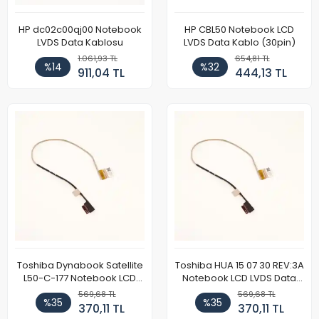
HP dc02c00qj00 Notebook
HP CBL50 Notebook LCD
LVDS Data Kablosu
LVDS Data Kablo (30pin)
1.061,93 TL
654,81 TL
%14
%32
911,04 TL
444,13 TL
Toshiba Dynabook Satellite
Toshiba HUA 15 07 30 REV:3A
L50-C-177 Notebook LCD
Notebook LCD LVDS Data
LVDS Data Kablosu V.3
Kablosu
569,68 TL
569,68 TL
%35
%35
370,11 TL
370,11 TL