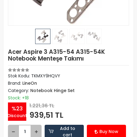
Acer Aspire 3 A315-54 A315-54K
Notebook Menteşe Takımı
Stok Kodu: TKMXY9HQVY
Brand:
LineOn
Category:
Notebook Hinge Set
Stock: +18
1.221,36 TL
%23
939,51 TL
Discount
Add to
Buy Now
cart