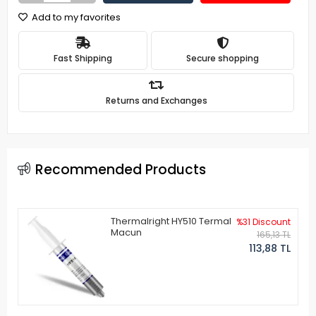
Add to my favorites
Fast Shipping
Secure shopping
Returns and Exchanges
Recommended Products
Thermalright HY510 Termal
%31 Discount
Macun
165,13 TL
113,88 TL