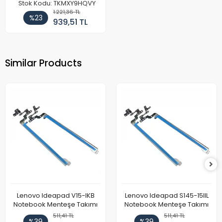
Takımı
Stok Kodu: TKMXY9HQVY
1.221,36 TL
%23
939,51 TL
Similar Products
Lenovo Ideapad V15-IKB
Lenovo Ideapad S145-15IIL
Notebook Menteşe Takımı
Notebook Menteşe Takımı
511,41 TL
511,41 TL
%39
%39