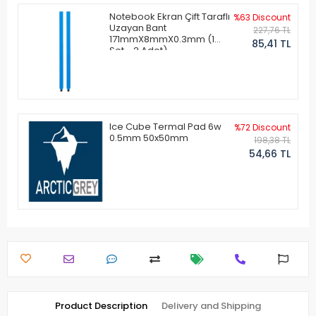
Notebook Ekran Çift Taraflı
%63 Discount
Uzayan Bant
227,76 TL
171mmX8mmX0.3mm (1
85,41 TL
Set - 2 Adet)
Ice Cube Termal Pad 6w
%72 Discount
0.5mm 50x50mm
198,38 TL
54,66 TL
Product Description
Delivery and Shipping