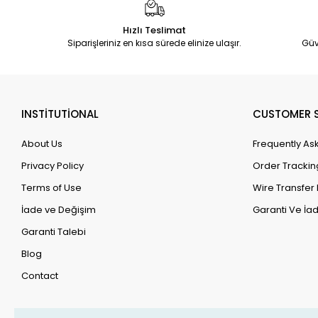
Hızlı Teslimat
Siparişleriniz en kısa sürede elinize ulaşır.
Güv
INSTİTUTİONAL
CUSTOMER S
About Us
Frequently As
Privacy Policy
Order Trackin
Terms of Use
Wire Transfer 
İade ve Değişim
Garanti Ve İad
Garanti Talebi
Blog
Contact