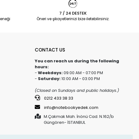
7 / 24 DESTEK
eneği
Öneri ve şikayetlerinizi bize iletebilirsiniz.
CONTACT US
You can reach us during the following
hours:
-
Weekdays:
09:00 AM - 07:00 PM
-
Saturday:
10:00 AM - 03:00 PM
(Closed on Sundays and public holidays.)
0212 433 38 33
info@notebookyedek.com
M.Çakmak Mah. İnönü Cad. N.162/b
Güngören- İSTANBUL