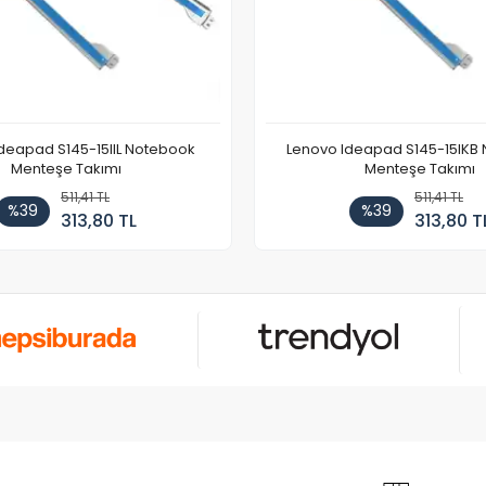
deapad S145-15IIL Notebook
Lenovo Ideapad S145-15IKB
Menteşe Takımı
Menteşe Takımı
511,41 TL
511,41 TL
%39
%39
313,80 TL
313,80 T