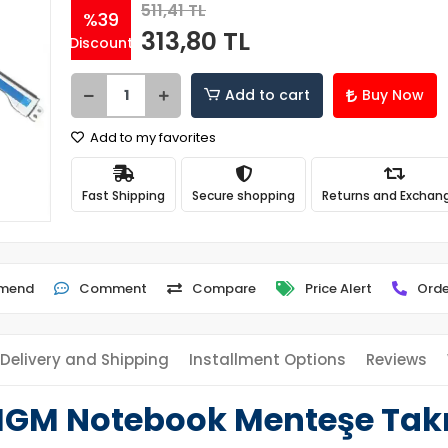
511,41 TL
%39
313,80 TL
Discount
Add to cart
Buy Now
Add to my favorites
Fast Shipping
Secure shopping
Returns and Exchan
mend
Comment
Compare
Price Alert
Orde
Delivery and Shipping
Installment Options
Reviews
5IGM Notebook Menteşe Tak