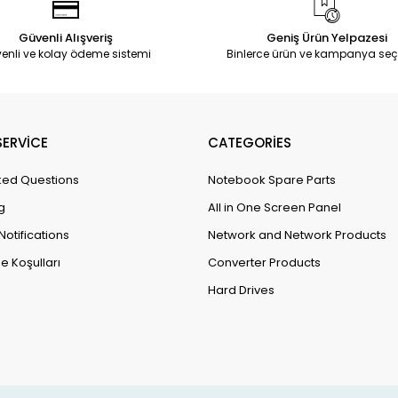
Güvenli Alışveriş
Geniş Ürün Yelpazesi
enli ve kolay ödeme sistemi
Binlerce ürün ve kampanya seç
ERVİCE
CATEGORİES
ked Questions
Notebook Spare Parts
g
All in One Screen Panel
Notifications
Network and Network Products
e Koşulları
Converter Products
Hard Drives