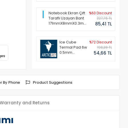
Notebook Ekran Çift
%63 Discount
Taraflı Uzayan Bant
227,76 TL
171mmX8mmX0.3mm
85,41 TL
(1 Set - 2 Adet)
Ice Cube
%72 Discount
Termal Pad 6w
198,38 TL
0.5mm
54,66 TL
ges
50x50mm
r By Phone
Product Suggestions
Warranty and Returns
ımı