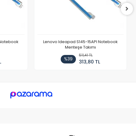
 Notebook
Lenovo Ideapad S145-15API Notebook
Menteşe Takımı
511,41 TL
%39
L
313,80 TL