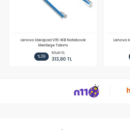
Lenovo Ideapad V15-IKB Notebook
Lenovo I
Menteşe Takımı
511,41 TL
%39
313,80 TL