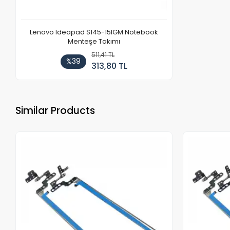
Lenovo Ideapad S145-15IGM Notebook
Menteşe Takımı
511,41 TL
%39
313,80 TL
Similar Products