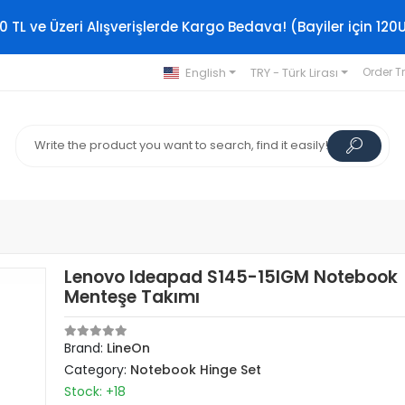
0 TL ve Üzeri Alışverişlerde Kargo Bedava! (Bayiler için 120
English
TRY - Türk Lirası
Order T
Lenovo Ideapad S145-15IGM Notebook
Menteşe Takımı
Brand:
LineOn
Category:
Notebook Hinge Set
Stock: +18