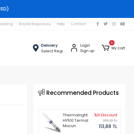
USD)
racking
Bayilik Başvurusu
Help
Contact
0
Delivery
Login
My cart
Select Region
Sign up
Recommended Products
Thermalright
%31 Discount
HY510 Termal
165,13 TL
Macun
113,88 TL