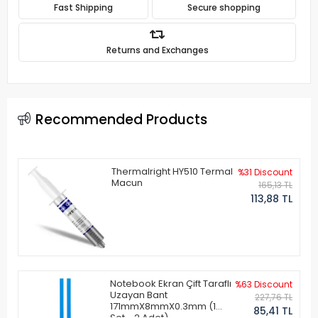
Fast Shipping
Secure shopping
Returns and Exchanges
Recommended Products
Thermalright HY510 Termal
%31 Discount
Macun
165,13 TL
113,88 TL
Notebook Ekran Çift Taraflı
%63 Discount
Uzayan Bant
227,76 TL
171mmX8mmX0.3mm (1
85,41 TL
Set - 2 Adet)