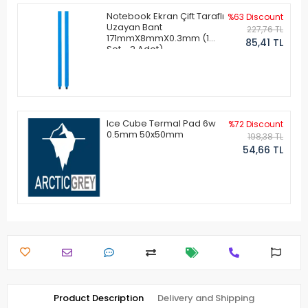
Notebook Ekran Çift Taraflı
%63 Discount
Uzayan Bant
227,76 TL
171mmX8mmX0.3mm (1
85,41 TL
Set - 2 Adet)
Ice Cube Termal Pad 6w
%72 Discount
0.5mm 50x50mm
198,38 TL
54,66 TL
Product Description
Delivery and Shipping