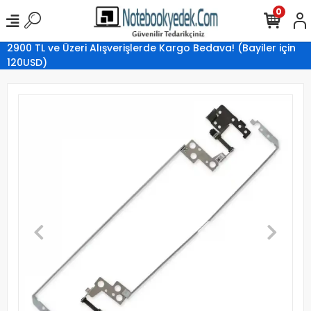
0
2900 TL ve Üzeri Alışverişlerde Kargo Bedava! (Bayiler için
120USD)