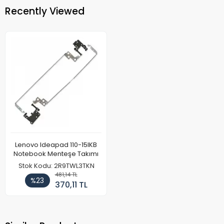
Recently Viewed
Lenovo Ideapad 110-15IKB
Notebook Menteşe Takımı
Stok Kodu: 2R9TWL3TKN
481,14 TL
%23
370,11 TL