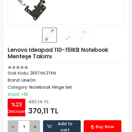
Lenovo Ideapad 110-15IKB Notebook
Menteşe Takımı
Stok Kodu: 2R9TWL3TKN
Brand:
LineOn
Category:
Notebook Hinge Set
Stock: +18
481,14 TL
%23
370,11 TL
Discount
Add to
Buy Now
cart