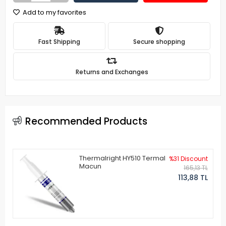
Add to my favorites
Fast Shipping
Secure shopping
Returns and Exchanges
Recommended Products
Thermalright HY510 Termal
%31 Discount
Macun
165,13 TL
113,88 TL