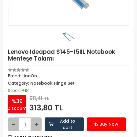
Lenovo Ideapad S145-15IIL Notebook
Menteşe Takımı
Brand:
LineOn
Category:
Notebook Hinge Set
Stock: +18
511,41 TL
%39
313,80 TL
Discount
Add to
Buy Now
cart