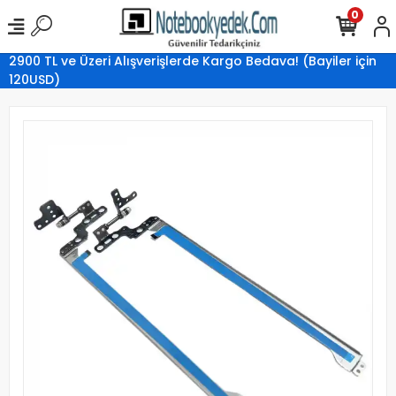
0
2900 TL ve Üzeri Alışverişlerde Kargo Bedava! (Bayiler için
120USD)