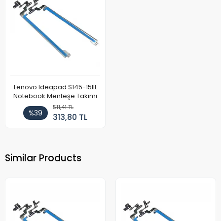
Lenovo Ideapad S145-15IIL
Notebook Menteşe Takımı
511,41 TL
%39
313,80 TL
Similar Products