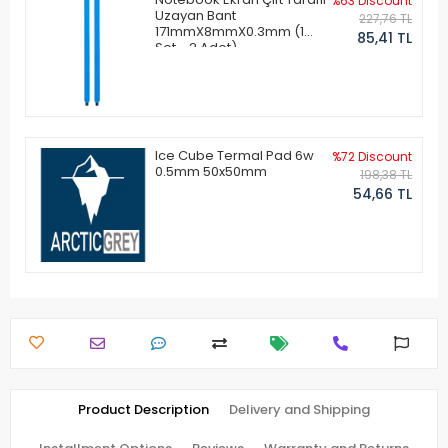
%63 Discount
Uzayan Bant
227,76 TL
171mmX8mmX0.3mm (1
85,41 TL
Set - 2 Adet)
Ice Cube Termal Pad 6w
%72 Discount
0.5mm 50x50mm
198,38 TL
54,66 TL
Product Description
Delivery and Shipping