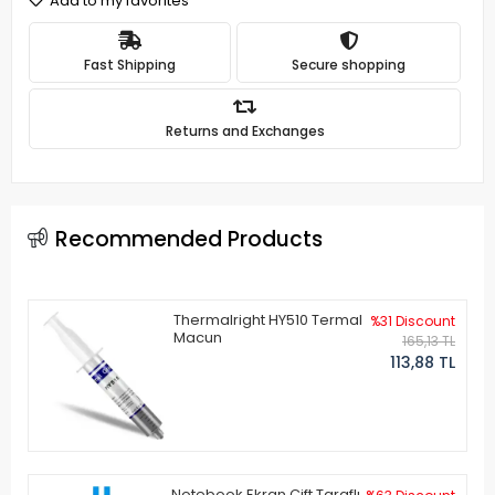
Add to my favorites
Fast Shipping
Secure shopping
Returns and Exchanges
Recommended Products
Thermalright HY510 Termal
%31 Discount
Macun
165,13 TL
113,88 TL
Notebook Ekran Çift Taraflı