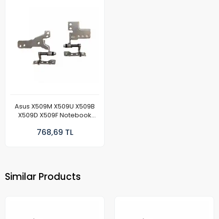
Asus X509M X509U X509B
X509D X509F Notebook
Menteşe Takımı
768,69 TL
Similar Products