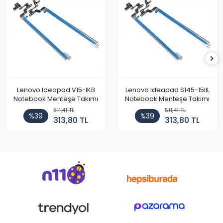
Lenovo Ideapad V15-IKB
Lenovo Ideapad S145-15IIL
Notebook Menteşe Takımı
Notebook Menteşe Takımı
511,41 TL
511,41 TL
%39
%39
313,80 TL
313,80 TL