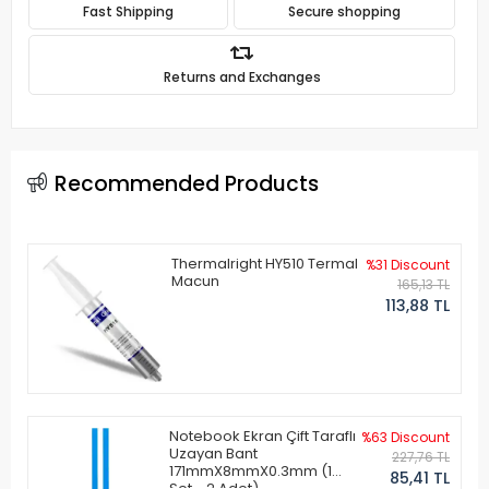
Fast Shipping
Secure shopping
Returns and Exchanges
Recommended Products
Thermalright HY510 Termal
%31 Discount
Macun
165,13 TL
113,88 TL
Notebook Ekran Çift Taraflı
%63 Discount
Uzayan Bant
227,76 TL
171mmX8mmX0.3mm (1
85,41 TL
Set - 2 Adet)