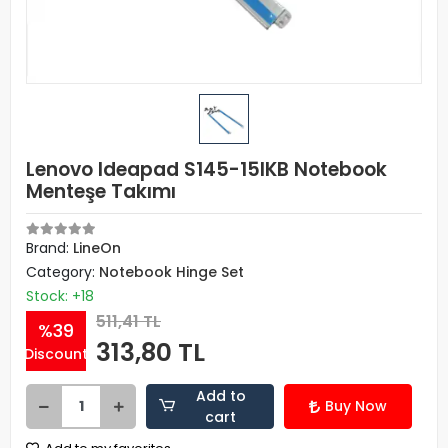
Lenovo Ideapad S145-15IKB Notebook
Menteşe Takımı
Brand:
LineOn
Category:
Notebook Hinge Set
Stock: +18
511,41 TL
%39
313,80 TL
Discount
Add to
Buy Now
cart