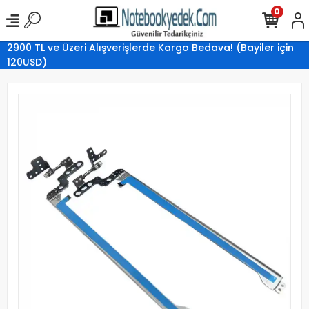
0
2900 TL ve Üzeri Alışverişlerde Kargo Bedava! (Bayiler için
120USD)