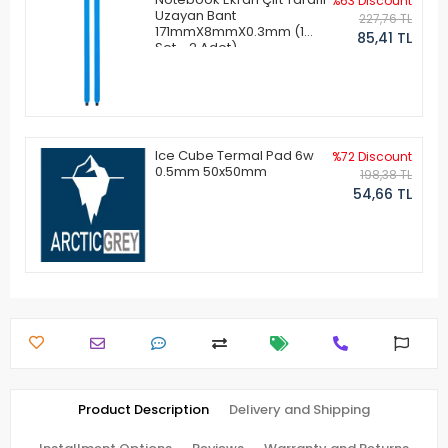
%63 Discount
Uzayan Bant
227,76 TL
171mmX8mmX0.3mm (1
85,41 TL
Set - 2 Adet)
Ice Cube Termal Pad 6w
%72 Discount
0.5mm 50x50mm
198,38 TL
54,66 TL
Product Description
Delivery and Shipping