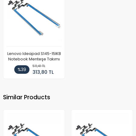
Lenovo Ideapad S145-15IKB
Notebook Menteşe Takımı
511,41 TL
%39
313,80 TL
Similar Products