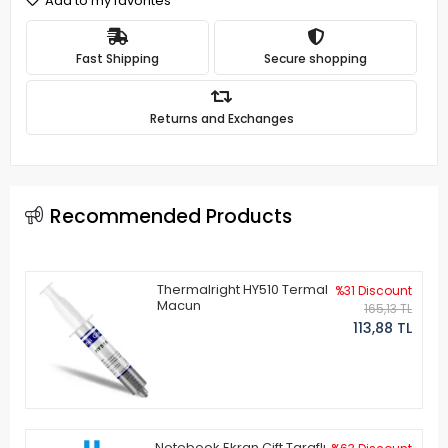
Add to my favorites
Fast Shipping
Secure shopping
Returns and Exchanges
Recommended Products
Thermalright HY510 Termal
%31 Discount
Macun
165,13 TL
113,88 TL
Notebook Ekran Çift Taraflı