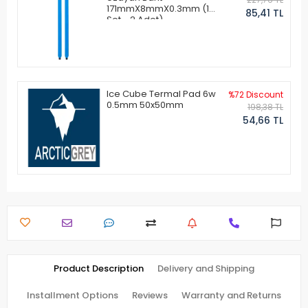
171mmX8mmX0.3mm (1
85,41 TL
Set - 2 Adet)
Ice Cube Termal Pad 6w
%72 Discount
0.5mm 50x50mm
198,38 TL
54,66 TL
Product Description
Delivery and Shipping
Installment Options
Reviews
Warranty and Returns