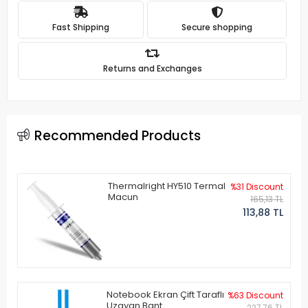
Fast Shipping
Secure shopping
Returns and Exchanges
Recommended Products
Thermalright HY510 Termal
%31 Discount
Macun
165,13 TL
113,88 TL
Notebook Ekran Çift Taraflı
%63 Discount
Uzayan Bant
227,76 TL