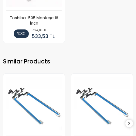
Toshiba L505 Menteşe 16
İnch
764,16 TL
%30
533,53 TL
Similar Products