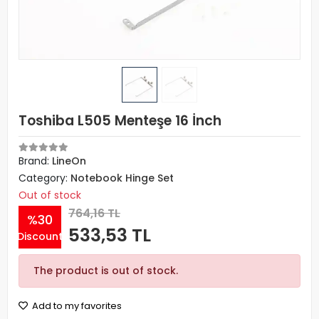
Toshiba L505 Menteşe 16 İnch
Brand:
LineOn
Category:
Notebook Hinge Set
Out of stock
764,16 TL
%30
533,53 TL
Discount
The product is out of stock.
Add to my favorites