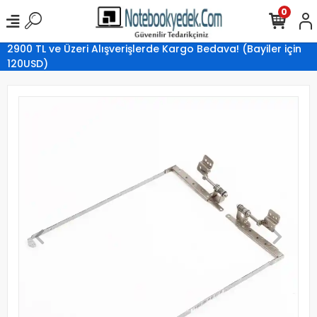
0
2900 TL ve Üzeri Alışverişlerde Kargo Bedava! (Bayiler için
120USD)