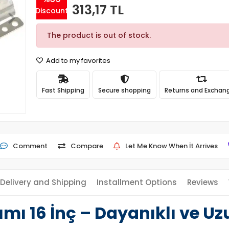
313,17 TL
Discount
The product is out of stock.
Add to my favorites
Fast Shipping
Secure shopping
Returns and Exchan
Comment
Compare
Let Me Know When İt Arrives
Delivery and Shipping
Installment Options
Reviews
mı 16 İnç – Dayanıklı ve 