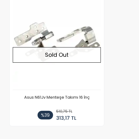
Out of stock
Sold Out
Asus N61Jv Menteşe Takımı 16 İnç
510,75 TL
%39
313,17 TL