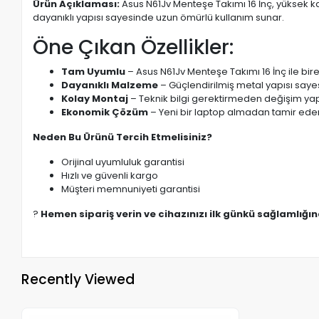
Ürün Açıklaması:
Asus N61Jv Menteşe Takımı 16 İnç, yüksek k
dayanıklı yapısı sayesinde uzun ömürlü kullanım sunar.
Öne Çıkan Özellikler:
Tam Uyumlu
– Asus N61Jv Menteşe Takımı 16 İnç ile bir
Dayanıklı Malzeme
– Güçlendirilmiş metal yapısı saye
Kolay Montaj
– Teknik bilgi gerektirmeden değişim yapı
Ekonomik Çözüm
– Yeni bir laptop almadan tamir eder
Neden Bu Ürünü Tercih Etmelisiniz?
Orijinal uyumluluk garantisi
Hızlı ve güvenli kargo
Müşteri memnuniyeti garantisi
?
Hemen sipariş verin ve cihazınızı ilk günkü sağlamlığı
Recently Viewed