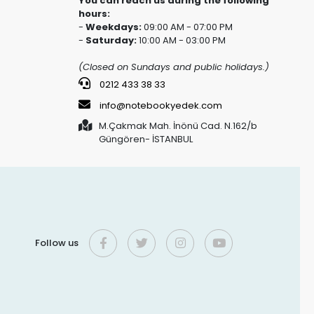
You can reach us during the following
hours:
-
Weekdays:
09:00 AM - 07:00 PM
-
Saturday:
10:00 AM - 03:00 PM
(Closed on Sundays and public holidays.)
0212 433 38 33
info@notebookyedek.com
M.Çakmak Mah. İnönü Cad. N.162/b
Güngören- İSTANBUL
Follow us