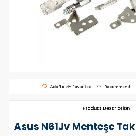
Add To My Favorites
Recommend
Product Description
Asus N61Jv Menteşe Takı