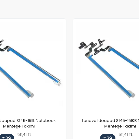
deapad S145-15IIL Notebook
Lenovo Ideapad S145-15IKB
Menteşe Takımı
Menteşe Takımı
511,41 TL
511,41 TL
%39
%39