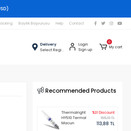
USD)
racking
Bayilik Başvurusu
Help
Contact
0
Delivery
Login
My cart
Select Region
Sign up
Recommended Products
Thermalright
%31 Discount
HY510 Termal
165,13 TL
Macun
113,88 TL