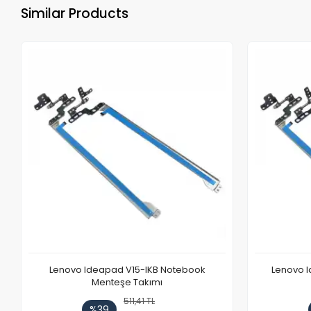
Similar Products
Lenovo Ideapad V15-IKB Notebook
Lenovo I
Menteşe Takımı
511,41 TL
%39