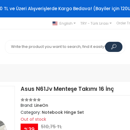
0 TL ve Üzeri Alışverişlerde Kargo Bedava! (Bayiler için 120
English
TRY - Türk Lirası
Order T
Asus N61Jv Menteşe Takımı 16 İnç
Brand:
LineOn
Category:
Notebook Hinge Set
Out of stock
510,75 TL
%39