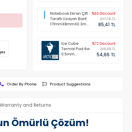
Notebook Ekran Çift
%63 Discount
Taraflı Uzayan Bant
227,76 TL
171mmX8mmX0.3mm
85,41 TL
(1 Set - 2 Adet)
Ice Cube
%72 Discount
Termal Pad 6w
198,38 TL
ges
0.5mm
54,66 TL
50x50mm
Order By Phone
Product Suggestions
Warranty and Returns
Uzun Ömürlü Çözüm!