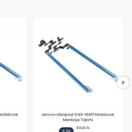
 Notebook
Lenovo Ideapad S145-15API Notebook
Menteşe Takımı
511,41 TL
%39