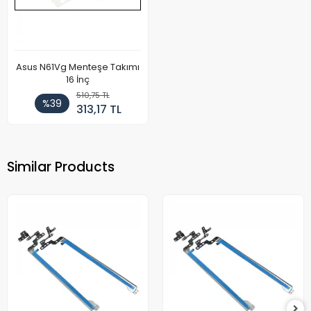
Asus N61Vg Menteşe Takımı
16 İnç
510,75 TL
%39
313,17 TL
Similar Products