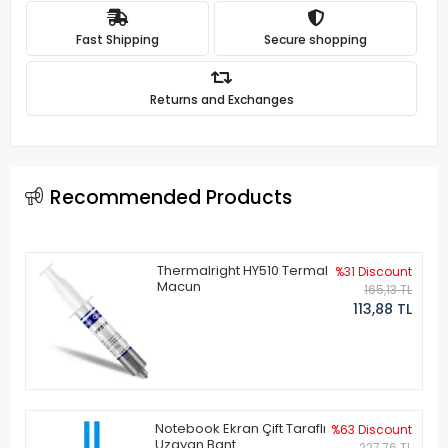
Fast Shipping
Secure shopping
Returns and Exchanges
Recommended Products
Thermalright HY510 Termal
%31 Discount
Macun
165,13 TL
113,88 TL
Notebook Ekran Çift Taraflı
%63 Discount
Uzayan Bant
227,76 TL