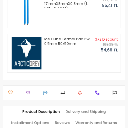
171mmX8mmX0.3mm (1
85,41 TL
Set - 2 Adet)
Ice Cube Termal Pad 6w
%72 Discount
0.5mm 50x50mm
198,38 TL
54,66 TL
Product Description
Delivery and Shipping
Installment Options
Reviews
Warranty and Returns