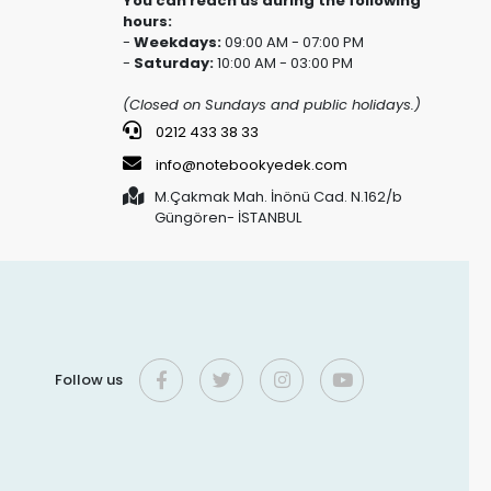
You can reach us during the following
hours:
-
Weekdays:
09:00 AM - 07:00 PM
-
Saturday:
10:00 AM - 03:00 PM
(Closed on Sundays and public holidays.)
0212 433 38 33
info@notebookyedek.com
M.Çakmak Mah. İnönü Cad. N.162/b
Güngören- İSTANBUL
Follow us