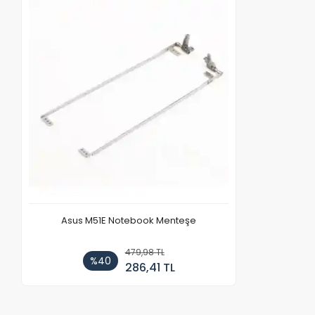
Asus M51E Notebook Menteşe
479,98 TL
%40
286,41 TL