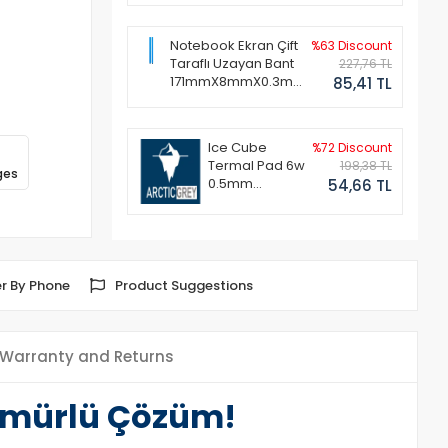
Notebook Ekran Çift
%63 Discount
Taraflı Uzayan Bant
227,76 TL
171mmX8mmX0.3mm
85,41 TL
(1 Set - 2 Adet)
Ice Cube
%72 Discount
Termal Pad 6w
198,38 TL
ges
0.5mm
54,66 TL
50x50mm
r By Phone
Product Suggestions
Warranty and Returns
 Ömürlü Çözüm!