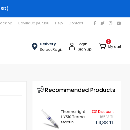
USD)
racking
Bayilik Başvurusu
Help
Contact
0
Delivery
Login
My cart
Select Region
Sign up
Recommended Products
Thermalright
%31 Discount
HY510 Termal
165,13 TL
Macun
113,88 TL