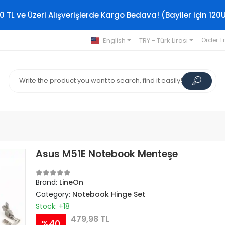
0 TL ve Üzeri Alışverişlerde Kargo Bedava! (Bayiler için 120
English
TRY - Türk Lirası
Order T
Asus M51E Notebook Menteşe
Brand:
LineOn
Category:
Notebook Hinge Set
Stock: +18
479,98 TL
%40