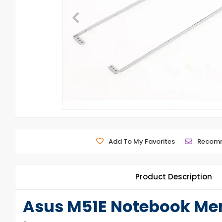
Add To My Favorites
Recom
Product Description
Asus M51E Notebook Men