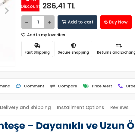
286,41 TL
Discount
Add to cart
Buy Now
Add to my favorites
Fast Shipping
Secure shopping
Returns and Exchan
mend
Comment
Compare
Price Alert
Orde
Delivery and Shipping
Installment Options
Reviews
teşe – Dayanıklı ve Uzun