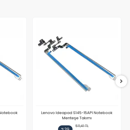
 Notebook
Lenovo Ideapad S145-15API Notebook
Menteşe Takımı
511,41 TL
%39