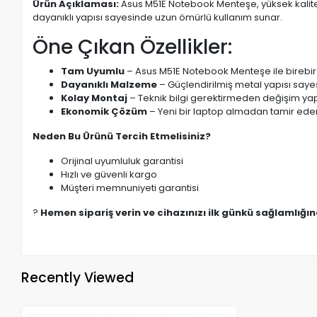
Ürün Açıklaması:
Asus M51E Notebook Menteşe, yüksek kalite
dayanıklı yapısı sayesinde uzun ömürlü kullanım sunar.
Öne Çıkan Özellikler:
Tam Uyumlu
– Asus M51E Notebook Menteşe ile birebir
Dayanıklı Malzeme
– Güçlendirilmiş metal yapısı saye
Kolay Montaj
– Teknik bilgi gerektirmeden değişim yapı
Ekonomik Çözüm
– Yeni bir laptop almadan tamir eder
Neden Bu Ürünü Tercih Etmelisiniz?
Orijinal uyumluluk garantisi
Hızlı ve güvenli kargo
Müşteri memnuniyeti garantisi
?
Hemen sipariş verin ve cihazınızı ilk günkü sağlamlığı
Recently Viewed