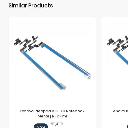
Similar Products
Lenovo Ideapad V15-IKB Notebook
Lenovo I
Menteşe Takımı
511,41 TL
%39