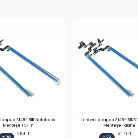
deapad S145-15IIL Notebook
Lenovo Ideapad S145-15IKB
Menteşe Takımı
Menteşe Takımı
511,41 TL
511,41 TL
%39
%39