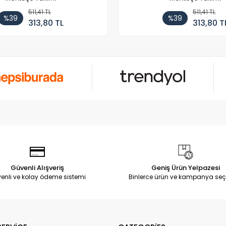
511,41 TL
511,41 TL
%39
%39
313,80 TL
313,80 T
Güvenli Alışveriş
Geniş Ürün Yelpazesi
enli ve kolay ödeme sistemi
Binlerce ürün ve kampanya seç