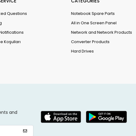
ERVİCE
CATEGORİES
ked Questions
Notebook Spare Parts
g
All in One Screen Panel
Notifications
Network and Network Products
e Koşulları
Converter Products
Hard Drives
ents and