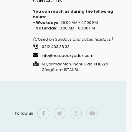
CONTACT US
You can reach us during the following
hours:
-
Weekdays:
09:00 AM - 07:00 PM
-
Saturday:
10:00 AM - 03:00 PM
(Closed on Sundays and public holidays.)
0212 433 38 33
info@notebookyedek.com
M.Çakmak Mah. İnönü Cad. N.162/b
Güngören- İSTANBUL
Follow us