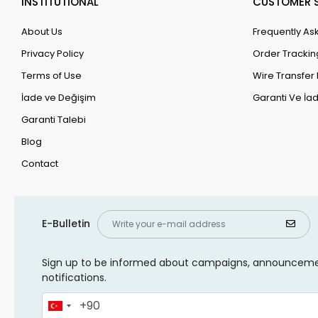
INSTİTUTİONAL
CUSTOMER S
About Us
Frequently As
Privacy Policy
Order Trackin
Terms of Use
Wire Transfer 
İade ve Değişim
Garanti Ve İad
Garanti Talebi
Blog
Contact
E-Bulletin
Sign up to be informed about campaigns, announcem
notifications.