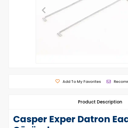
Add To My Favorites
Recom
Product Description
Casper Exper Datron Ea