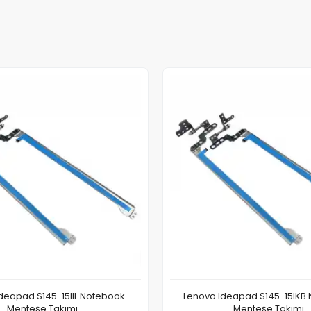
deapad S145-15IIL Notebook
Lenovo Ideapad S145-15IKB
Menteşe Takımı
Menteşe Takımı