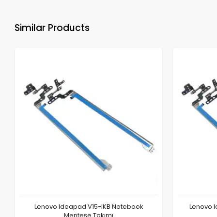
Similar Products
Lenovo Ideapad V15-IKB Notebook
Lenovo I
Menteşe Takımı