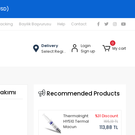
USD)
racking
Bayilik Başvurusu
Help
Contact
0
Delivery
Login
My cart
Select Region
Sign up
Takımı
Recommended Products
Thermalright
%31 Discount
HY510 Termal
165,13 TL
Macun
113,88 TL