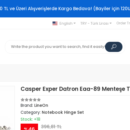
0 TL ve Üzeri Alışverişlerde Kargo Bedava! (Bayiler için 120
English
TRY - Türk Lirası
Order T
Casper Exper Datron Eaa-89 Menteşe 
Brand:
LineOn
Category:
Notebook Hinge Set
Stock: +18
396,81 TL
%46