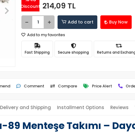
214,09 TL
Discount
Add to cart
Buy Now
Add to my favorites
Fast Shipping
Secure shopping
Returns and Exchan
mend
Comment
Compare
Price Alert
Orde
Delivery and Shipping
Installment Options
Reviews
a-89 Menteşe Takımı – Daya