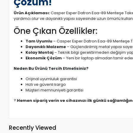
Çözüm!
Ürün Açıklaması:
Casper Exper Datron Eaa-89 Menteşe Takımı
yardımcı olur ve dayanıklı yapısı sayesinde uzun ömürlü kullan
Öne Çıkan Özellikler:
Tam Uyumlu
– Casper Exper Datron Eaa-89 Menteşe Tak
Dayanıklı Malzeme
– Güçlendirilmiş metal yapısı saye
Kolay Montaj
– Teknik bilgi gerektirmeden değişim yapı
Ekonomik Çözüm
– Yeni bir laptop almadan tamir eder
Neden Bu Ürünü Tercih Etmelisiniz?
Orijinal uyumluluk garantisi
Hızlı ve güvenli kargo
Müşteri memnuniyeti garantisi
?
Hemen sipariş verin ve cihazınızı ilk günkü sağlamlığı
Recently Viewed