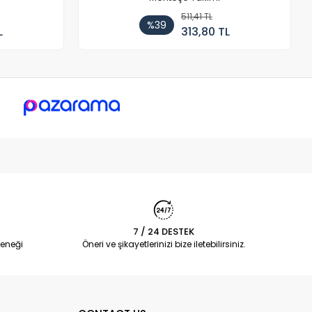
511,41 TL
%39
L
313,80 TL
7 / 24 DESTEK
eneği
Öneri ve şikayetlerinizi bize iletebilirsiniz.