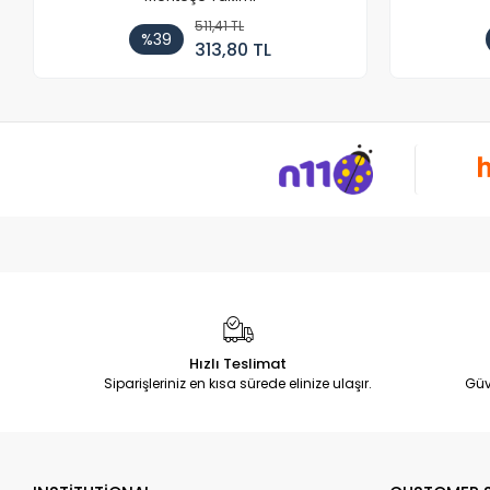
511,41 TL
%39
313,80 TL
Hızlı Teslimat
Siparişleriniz en kısa sürede elinize ulaşır.
Güv