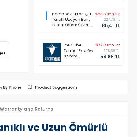
Notebook Ekran Çift
%63 Discount
Taraflı Uzayan Bant
227,76 TL
171mmX8mmX0.3mm
85,41 TL
(1 Set - 2 Adet)
Ice Cube
%72 Discount
Termal Pad 6w
198,38 TL
ges
0.5mm
54,66 TL
50x50mm
r By Phone
Product Suggestions
Warranty and Returns
nıklı ve Uzun Ömürlü