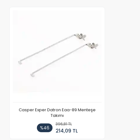
Casper Exper Datron Eaa-89 Menteşe
Takımı
396,81 TL
%46
214,09 TL