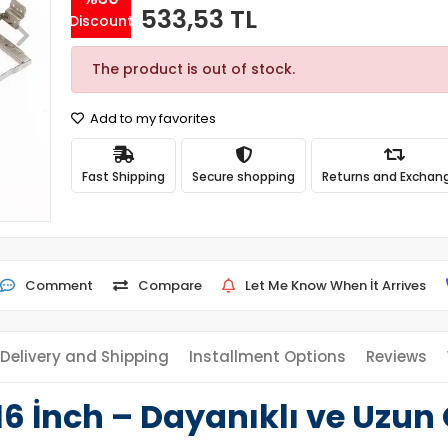
533,53 TL
Discount
The product is out of stock.
Add to my favorites
Fast Shipping
Secure shopping
Returns and Exchan
Comment
Compare
Let Me Know When İt Arrives
Delivery and Shipping
Installment Options
Reviews
16 İnch – Dayanıklı ve Uzu