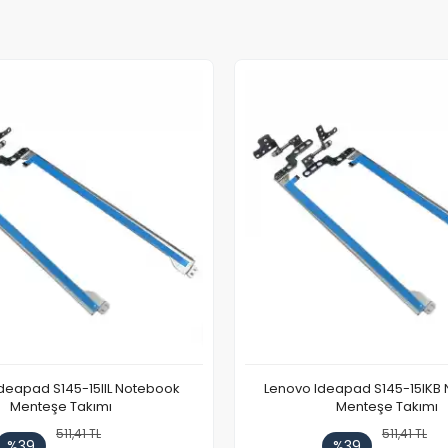
deapad S145-15IIL Notebook
Lenovo Ideapad S145-15IKB
Menteşe Takımı
Menteşe Takımı
511,41 TL
511,41 TL
%39
%39