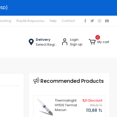
USD)
racking
Bayilik Başvurusu
Help
Contact
0
Delivery
Login
My cart
Select Region
Sign up
Recommended Products
Thermalright
%31 Discount
HY510 Termal
165,13 TL
Macun
113,88 TL