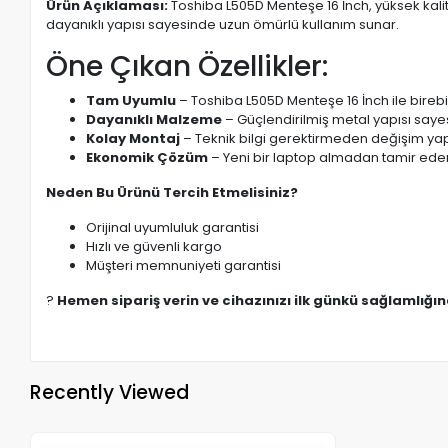
Ürün Açıklaması:
Toshiba L505D Menteşe 16 İnch, yüksek kali
dayanıklı yapısı sayesinde uzun ömürlü kullanım sunar.
Öne Çıkan Özellikler:
Tam Uyumlu
– Toshiba L505D Menteşe 16 İnch ile birebi
Dayanıklı Malzeme
– Güçlendirilmiş metal yapısı saye
Kolay Montaj
– Teknik bilgi gerektirmeden değişim yapı
Ekonomik Çözüm
– Yeni bir laptop almadan tamir eder
Neden Bu Ürünü Tercih Etmelisiniz?
Orijinal uyumluluk garantisi
Hızlı ve güvenli kargo
Müşteri memnuniyeti garantisi
?
Hemen sipariş verin ve cihazınızı ilk günkü sağlamlığı
Recently Viewed