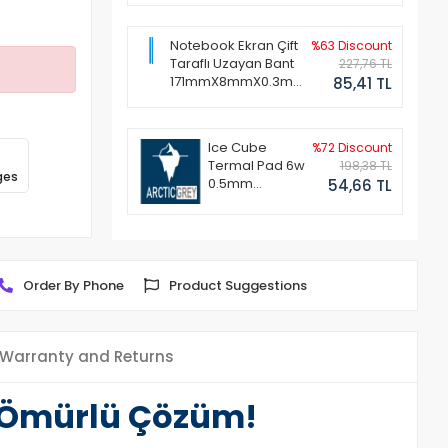
Notebook Ekran Çift
%63 Discount
Taraflı Uzayan Bant
227,76 TL
171mmX8mmX0.3mm
85,41 TL
(1 Set - 2 Adet)
Ice Cube
%72 Discount
Termal Pad 6w
198,38 TL
ges
0.5mm
54,66 TL
50x50mm
Order By Phone
Product Suggestions
Warranty and Returns
n Ömürlü Çözüm!