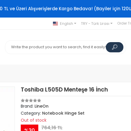
0 TL ve Üzeri Alışverişlerde Kargo Bedava! (Bayiler için 120
English
TRY - Türk Lirası
Order T
Toshiba L505D Menteşe 16 İnch
Brand:
LineOn
Category:
Notebook Hinge Set
Out of stock
764,16 TL
%30