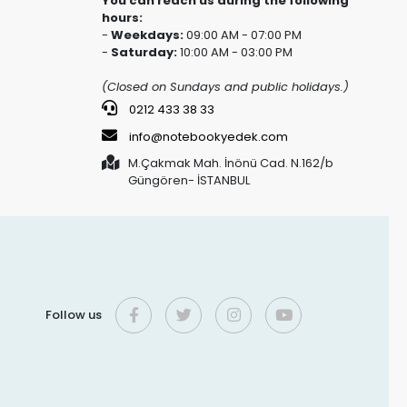
You can reach us during the following
hours:
-
Weekdays:
09:00 AM - 07:00 PM
-
Saturday:
10:00 AM - 03:00 PM
(Closed on Sundays and public holidays.)
0212 433 38 33
info@notebookyedek.com
M.Çakmak Mah. İnönü Cad. N.162/b
Güngören- İSTANBUL
Follow us