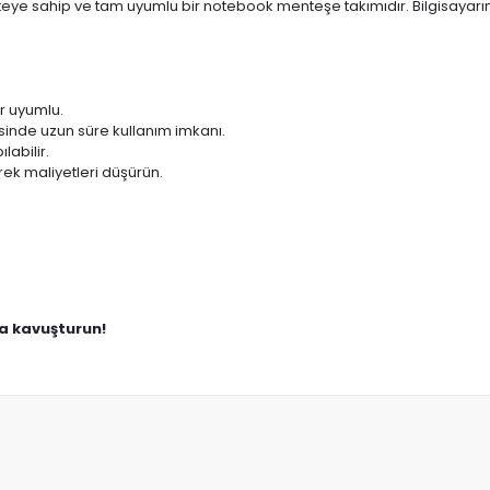
teye sahip ve tam uyumlu bir notebook menteşe takımıdır. Bilgisayarı
r uyumlu.
sinde uzun süre kullanım imkanı.
labilir.
ek maliyetleri düşürün.
na kavuşturun!