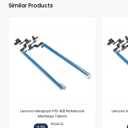
Similar Products
Lenovo Ideapad V15-IKB Notebook
Lenovo I
Menteşe Takımı
511,41 TL
%39