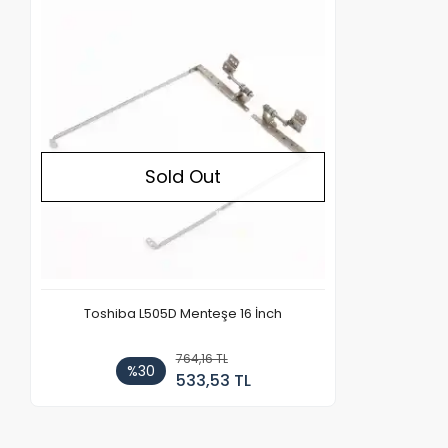
Out of stock
Sold Out
Toshiba L505D Menteşe 16 İnch
764,16 TL
%30
533,53 TL