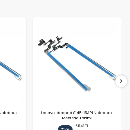
 Notebook
Lenovo Ideapad S145-15API Notebook
Menteşe Takımı
511,41 TL
%39