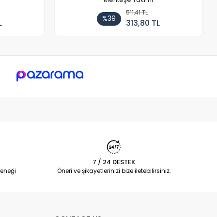
511,41 TL
%39
L
313,80 TL
7 / 24 DESTEK
eneği
Öneri ve şikayetlerinizi bize iletebilirsiniz.