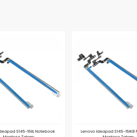
deapad S145-15IIL Notebook
Lenovo Ideapad S145-15IKB
Menteşe Takımı
Menteşe Takımı