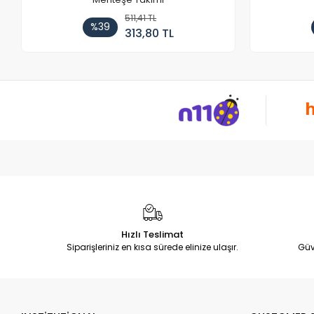
511,41 TL
%39
313,80 TL
Hızlı Teslimat
Siparişleriniz en kısa sürede elinize ulaşır.
Güv