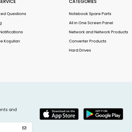
ERVİCE
CATEGORİES
ked Questions
Notebook Spare Parts
g
All in One Screen Panel
Notifications
Network and Network Products
e Koşulları
Converter Products
Hard Drives
ents and