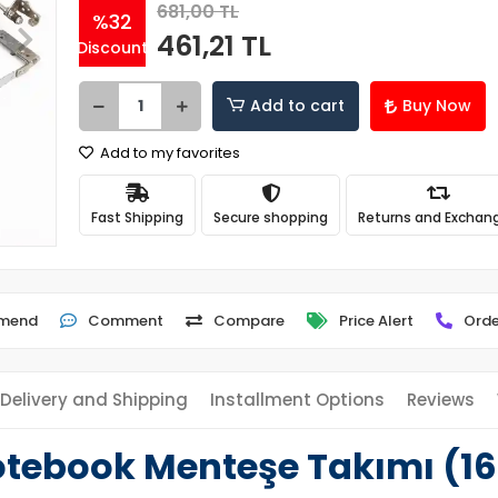
681,00 TL
%32
461,21 TL
Discount
Add to cart
Buy Now
Add to my favorites
Fast Shipping
Secure shopping
Returns and Exchan
mend
Comment
Compare
Price Alert
Orde
Delivery and Shipping
Installment Options
Reviews
ebook Menteşe Takımı (16.0