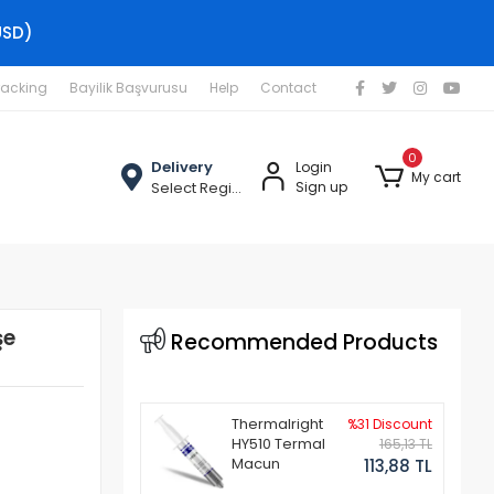
USD)
racking
Bayilik Başvurusu
Help
Contact
0
Delivery
Login
My cart
Select Region
Sign up
şe
Recommended Products
Thermalright
%31 Discount
HY510 Termal
165,13 TL
Macun
113,88 TL