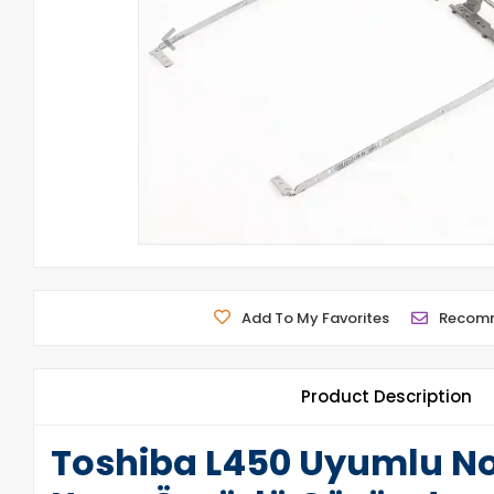
Add To My Favorites
Recom
Product Description
Toshiba L450 Uyumlu Not