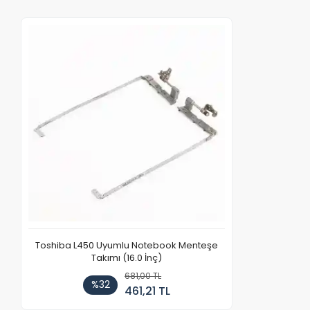
Toshiba L450 Uyumlu Notebook Menteşe
Takımı (16.0 İnç)
681,00 TL
%32
461,21 TL