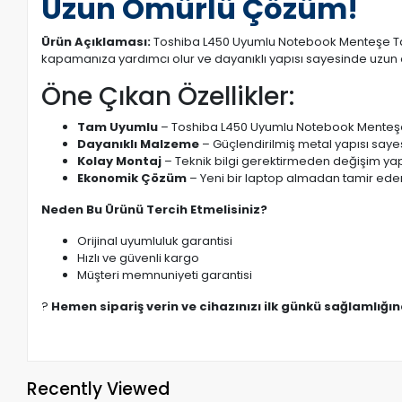
Uzun Ömürlü Çözüm!
Ürün Açıklaması:
Toshiba L450 Uyumlu Notebook Menteşe Takım
kapamanıza yardımcı olur ve dayanıklı yapısı sayesinde uzun 
Öne Çıkan Özellikler:
Tam Uyumlu
– Toshiba L450 Uyumlu Notebook Menteşe Ta
Dayanıklı Malzeme
– Güçlendirilmiş metal yapısı saye
Kolay Montaj
– Teknik bilgi gerektirmeden değişim yapı
Ekonomik Çözüm
– Yeni bir laptop almadan tamir eder
Neden Bu Ürünü Tercih Etmelisiniz?
Orijinal uyumluluk garantisi
Hızlı ve güvenli kargo
Müşteri memnuniyeti garantisi
?
Hemen sipariş verin ve cihazınızı ilk günkü sağlamlığı
Recently Viewed