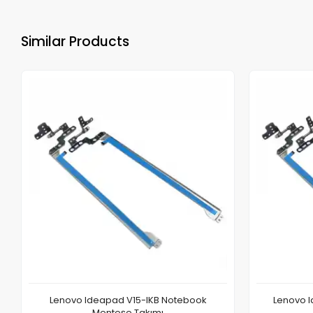
Similar Products
Lenovo Ideapad V15-IKB Notebook
Lenovo I
Menteşe Takımı