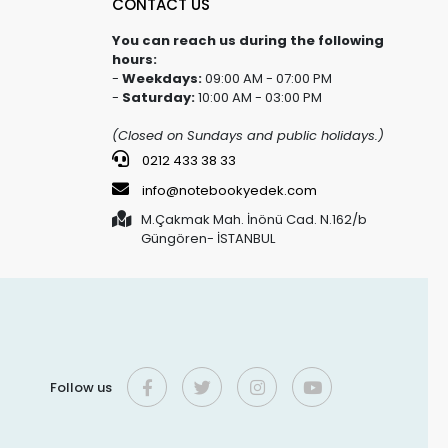
CONTACT US
You can reach us during the following
hours:
-
Weekdays:
09:00 AM - 07:00 PM
-
Saturday:
10:00 AM - 03:00 PM
(Closed on Sundays and public holidays.)
0212 433 38 33
info@notebookyedek.com
M.Çakmak Mah. İnönü Cad. N.162/b
Güngören- İSTANBUL
Follow us