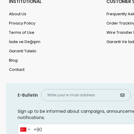
INSTİTUTİONAL
CUSTOMER S
About Us
Frequently As
Privacy Policy
Order Trackin
Terms of Use
Wire Transfer 
İade ve Değişim
Garanti Ve İad
Garanti Talebi
Blog
Contact
E-Bulletin
Sign up to be informed about campaigns, announcem
notifications.