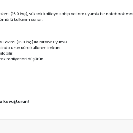
ı (16.0 İnç), yüksek kaliteye sahip ve tam uyumlu bir notebook mente
ömürlü kullanım sunar.
kımı (16.0 İnç) ile birebir uyumlu.
sinde uzun süre kullanım imkanı.
labilir.
ek maliyetleri düşürün.
na kavuşturun!