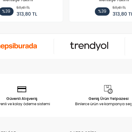
511,41 TL
511,41 TL
%39
%39
313,80 TL
313,80 T
Güvenli Alışveriş
Geniş Ürün Yelpazesi
enli ve kolay ödeme sistemi
Binlerce ürün ve kampanya seç