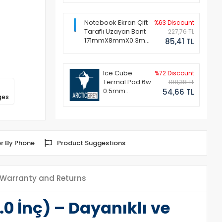
Notebook Ekran Çift
%63 Discount
Taraflı Uzayan Bant
227,76 TL
171mmX8mmX0.3mm
85,41 TL
(1 Set - 2 Adet)
Ice Cube
%72 Discount
Termal Pad 6w
198,38 TL
0.5mm
54,66 TL
ges
50x50mm
r By Phone
Product Suggestions
Warranty and Returns
 İnç) – Dayanıklı ve