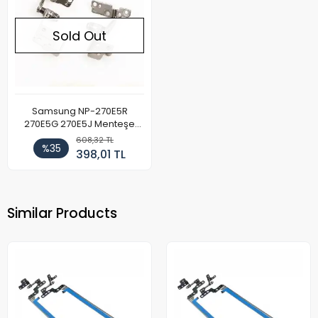
Sold Out
Samsung NP-270E5R
270E5G 270E5J Menteşe
Takımı Sağ-Sol
608,32 TL
%35
398,01 TL
Similar Products