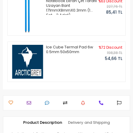
Notebook Ekran Çift Taraflı
%63 Discount
Uzayan Bant
227,76 TL
171mmX8mmX0.3mm (1
85,41 TL
Set - 2 Adet)
Ice Cube Termal Pad 6w
%72 Discount
0.5mm 50x50mm
198,38 TL
54,66 TL
Product Description
Delivery and Shipping