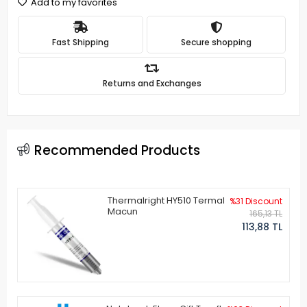
Add to my favorites
Fast Shipping
Secure shopping
Returns and Exchanges
Recommended Products
Thermalright HY510 Termal
%31 Discount
Macun
165,13 TL
113,88 TL