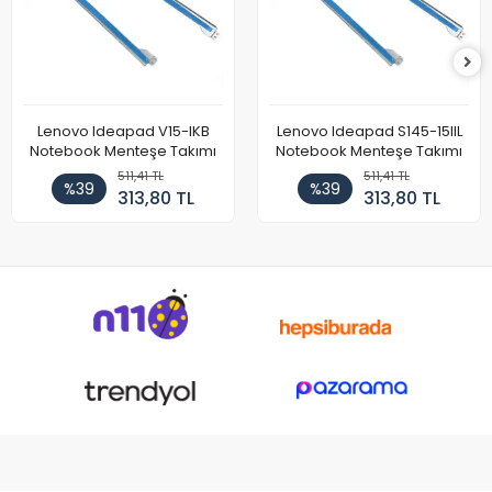
Lenovo Ideapad V15-IKB
Lenovo Ideapad S145-15IIL
Notebook Menteşe Takımı
Notebook Menteşe Takımı
511,41 TL
511,41 TL
%39
%39
313,80 TL
313,80 TL