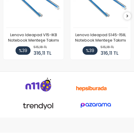
Lenovo Ideapad V15-IKB
Lenovo Ideapad S145-15IIL
Notebook Menteşe Takımı
Notebook Menteşe Takımı
515,18 TL
515,18 TL
%39
%39
316,11 TL
316,11 TL