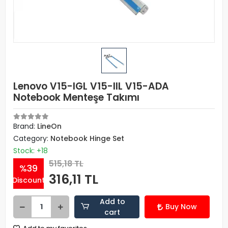
Lenovo V15-IGL V15-IIL V15-ADA
Notebook Menteşe Takımı
Brand:
LineOn
Category:
Notebook Hinge Set
Stock: +18
515,18 TL
%39
316,11 TL
Discount
Add to
Buy Now
cart