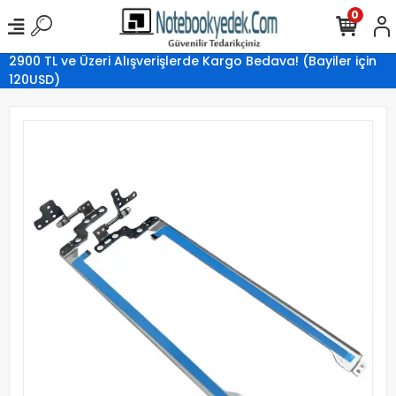
0
2900 TL ve Üzeri Alışverişlerde Kargo Bedava! (Bayiler için
120USD)