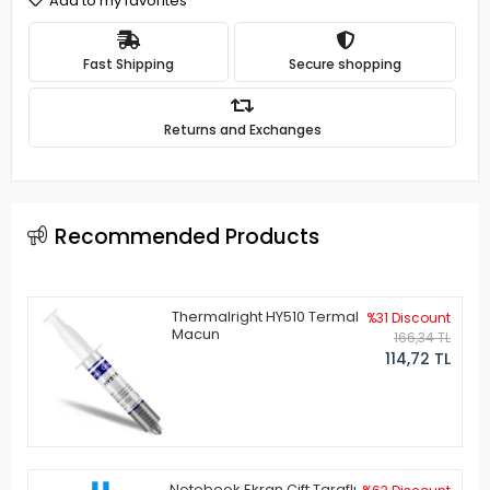
Add to my favorites
Fast Shipping
Secure shopping
Returns and Exchanges
Recommended Products
Thermalright HY510 Termal
%31 Discount
Macun
166,34 TL
114,72 TL
Notebook Ekran Çift Taraflı