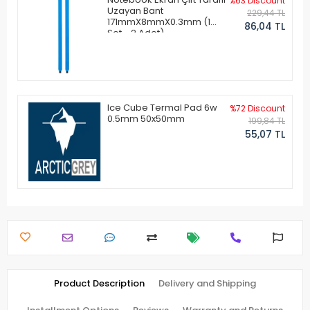
%63 Discount
Uzayan Bant
229,44 TL
171mmX8mmX0.3mm (1
86,04 TL
Set - 2 Adet)
Ice Cube Termal Pad 6w
%72 Discount
0.5mm 50x50mm
199,84 TL
55,07 TL
Product Description
Delivery and Shipping