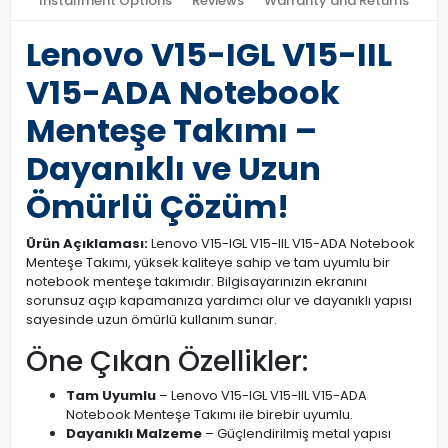
Installment Options
Reviews
Warranty and Returns
Lenovo V15-IGL V15-IIL
V15-ADA Notebook
Menteşe Takımı –
Dayanıklı ve Uzun
Ömürlü Çözüm!
Ürün Açıklaması:
Lenovo V15-IGL V15-IIL V15-ADA Notebook
Menteşe Takımı, yüksek kaliteye sahip ve tam uyumlu bir
notebook menteşe takımıdır. Bilgisayarınızın ekranını
sorunsuz açıp kapamanıza yardımcı olur ve dayanıklı yapısı
sayesinde uzun ömürlü kullanım sunar.
Öne Çıkan Özellikler:
Tam Uyumlu
– Lenovo V15-IGL V15-IIL V15-ADA
Notebook Menteşe Takımı ile birebir uyumlu.
Dayanıklı Malzeme
– Güçlendirilmiş metal yapısı