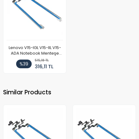
Lenovo V15-IGL V15-IIL V15-
ADA Notebook Menteşe
Takımı
515,18 TL
%39
316,11 TL
Similar Products