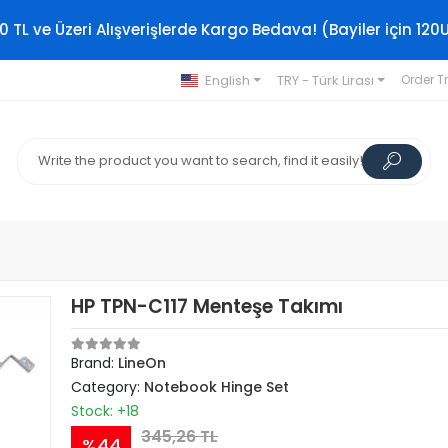
0 TL ve Üzeri Alışverişlerde Kargo Bedava! (Bayiler için 120
English
TRY - Türk Lirası
Order T
HP TPN-C117 Menteşe Takımı
Brand:
LineOn
Category:
Notebook Hinge Set
Stock: +18
345,26 TL
%44