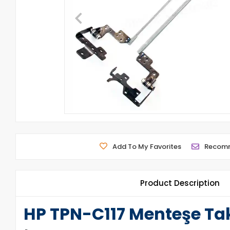
Add To My Favorites
Recom
Product Description
HP TPN-C117 Menteşe Ta