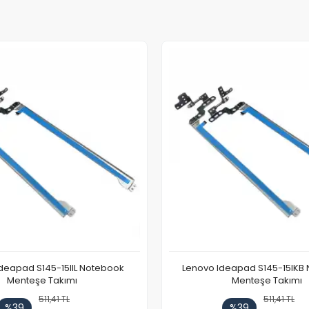
deapad S145-15IIL Notebook
Lenovo Ideapad S145-15IKB
Menteşe Takımı
Menteşe Takımı
511,41 TL
511,41 TL
%39
%39