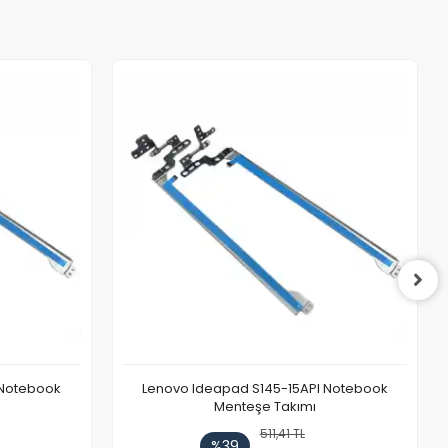
 Notebook
Lenovo Ideapad S145-15API Notebook
Menteşe Takımı
511,41 TL
%39