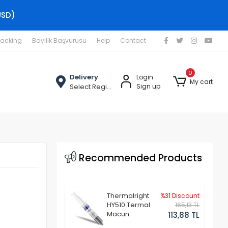
USD)
racking
Bayilik Başvurusu
Help
Contact
0
Delivery
Login
My cart
Select Region
Sign up
Recommended Products
Thermalright
%31 Discount
HY510 Termal
165,13 TL
Macun
113,88 TL