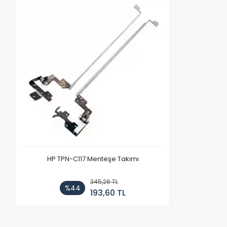
HP TPN-C117 Menteşe Takımı
345,26 TL
%44
193,60 TL