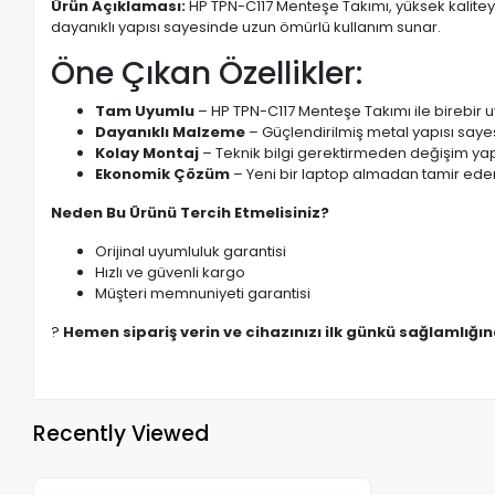
Ürün Açıklaması:
HP TPN-C117 Menteşe Takımı, yüksek kalitey
dayanıklı yapısı sayesinde uzun ömürlü kullanım sunar.
Öne Çıkan Özellikler:
Tam Uyumlu
– HP TPN-C117 Menteşe Takımı ile birebir 
Dayanıklı Malzeme
– Güçlendirilmiş metal yapısı saye
Kolay Montaj
– Teknik bilgi gerektirmeden değişim yapı
Ekonomik Çözüm
– Yeni bir laptop almadan tamir eder
Neden Bu Ürünü Tercih Etmelisiniz?
Orijinal uyumluluk garantisi
Hızlı ve güvenli kargo
Müşteri memnuniyeti garantisi
?
Hemen sipariş verin ve cihazınızı ilk günkü sağlamlığı
Recently Viewed