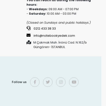
You can reach us during the following
hours:
-
Weekdays:
09:00 AM - 07:00 PM
-
Saturday:
10:00 AM - 03:00 PM
(Closed on Sundays and public holidays.)
0212 433 38 33
info@notebookyedek.com
M.Çakmak Mah. İnönü Cad. N.162/b
Güngören- İSTANBUL
Follow us