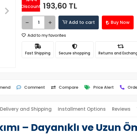
193,60 TL
Discount
Add to cart
Buy Now
Add to my favorites
Fast Shipping
Secure shopping
Returns and Exchan
mend
Comment
Compare
Price Alert
Orde
Delivery and Shipping
Installment Options
Reviews
kımı – Dayanıklı ve Uzun 