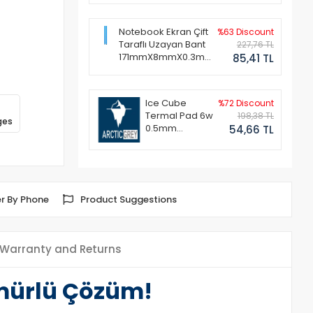
Notebook Ekran Çift
%63 Discount
Taraflı Uzayan Bant
227,76 TL
171mmX8mmX0.3mm
85,41 TL
(1 Set - 2 Adet)
Ice Cube
%72 Discount
Termal Pad 6w
198,38 TL
ges
0.5mm
54,66 TL
50x50mm
r By Phone
Product Suggestions
Warranty and Returns
Ömürlü Çözüm!