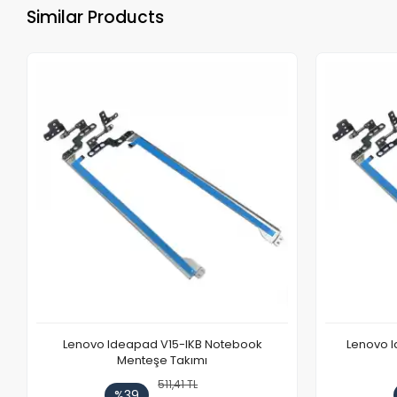
Similar Products
Lenovo Ideapad V15-IKB Notebook
Lenovo I
Menteşe Takımı
511,41 TL
%39