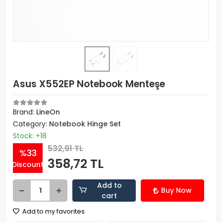
Asus X552EP Notebook Menteşe
Brand:
LineOn
Category:
Notebook Hinge Set
Stock: +18
532,91 TL
%33
358,72 TL
Discount
Add to
Buy Now
cart
Add to my favorites