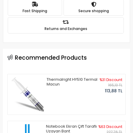
Fast Shipping
Secure shopping
Returns and Exchanges
Recommended Products
Thermalright HY510 Termal
%31 Discount
Macun
165,13 TL
113,88 TL
Notebook Ekran Çift Taraflı
%63 Discount
Uzayan Bant
227,76 TL