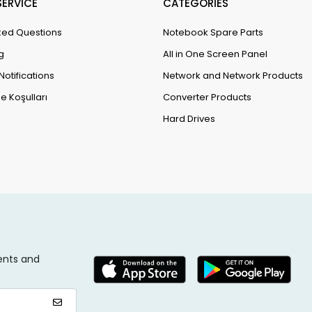
ERVİCE
CATEGORİES
ked Questions
Notebook Spare Parts
g
All in One Screen Panel
Notifications
Network and Network Products
e Koşulları
Converter Products
Hard Drives
ents and