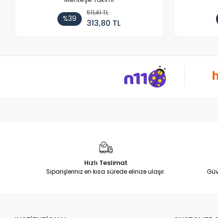
511,41 TL
%39
313,80 TL
Hızlı Teslimat
Siparişleriniz en kısa sürede elinize ulaşır.
Güv