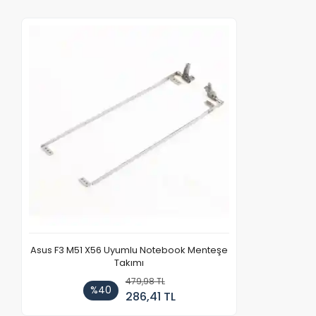
Asus F3 M51 X56 Uyumlu Notebook Menteşe
Takımı
479,98 TL
%40
286,41 TL