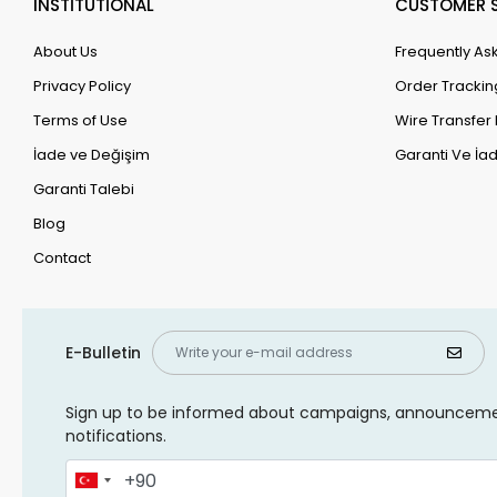
INSTİTUTİONAL
CUSTOMER S
About Us
Frequently As
Privacy Policy
Order Trackin
Terms of Use
Wire Transfer 
İade ve Değişim
Garanti Ve İad
Garanti Talebi
Blog
Contact
E-Bulletin
Sign up to be informed about campaigns, announcem
notifications.