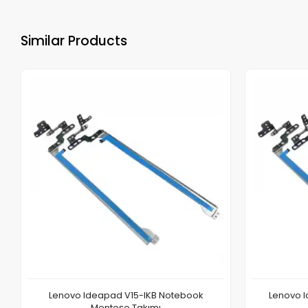
Similar Products
Lenovo Ideapad V15-IKB Notebook
Lenovo I
Menteşe Takımı