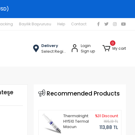
USD)
racking
Bayilik Başvurusu
Help
Contact
0
Delivery
Login
My cart
Select Region
Sign up
nteşe
Recommended Products
Thermalright
%31 Discount
HY510 Termal
165,13 TL
Macun
113,88 TL