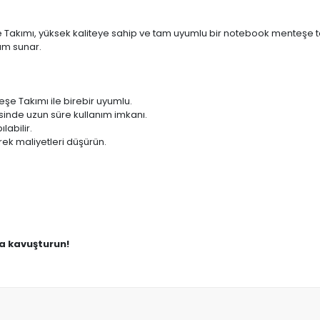
akımı, yüksek kaliteye sahip ve tam uyumlu bir notebook menteşe tak
ım sunar.
e Takımı ile birebir uyumlu.
sinde uzun süre kullanım imkanı.
labilir.
ek maliyetleri düşürün.
na kavuşturun!