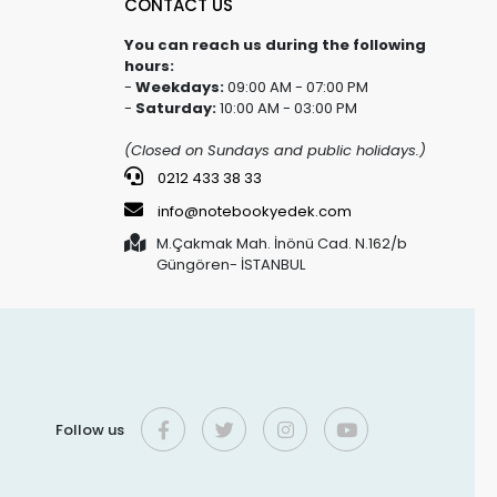
CONTACT US
You can reach us during the following
hours:
-
Weekdays:
09:00 AM - 07:00 PM
-
Saturday:
10:00 AM - 03:00 PM
(Closed on Sundays and public holidays.)
0212 433 38 33
info@notebookyedek.com
M.Çakmak Mah. İnönü Cad. N.162/b
Güngören- İSTANBUL
Follow us