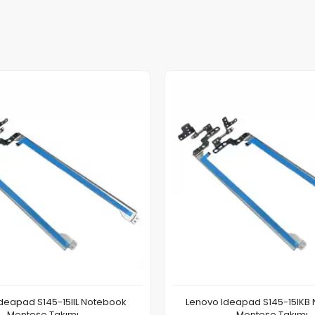
deapad S145-15IIL Notebook
Lenovo Ideapad S145-15IKB
Menteşe Takımı
Menteşe Takımı