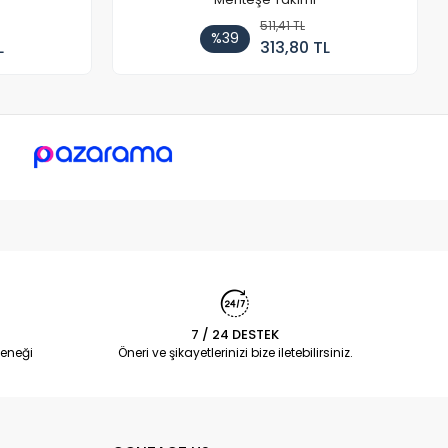
511,41 TL
%39
L
313,80 TL
7 / 24 DESTEK
eneği
Öneri ve şikayetlerinizi bize iletebilirsiniz.