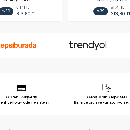
511,41 TL
511,41 TL
%39
%39
313,80 TL
313,80 T
Güvenli Alışveriş
Geniş Ürün Yelpazesi
enli ve kolay ödeme sistemi
Binlerce ürün ve kampanya seç