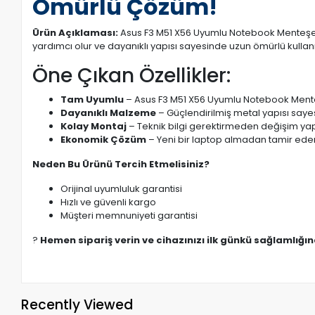
Ömürlü Çözüm!
Ürün Açıklaması:
Asus F3 M51 X56 Uyumlu Notebook Menteşe T
yardımcı olur ve dayanıklı yapısı sayesinde uzun ömürlü kullan
Öne Çıkan Özellikler:
Tam Uyumlu
– Asus F3 M51 X56 Uyumlu Notebook Menteş
Dayanıklı Malzeme
– Güçlendirilmiş metal yapısı saye
Kolay Montaj
– Teknik bilgi gerektirmeden değişim yapı
Ekonomik Çözüm
– Yeni bir laptop almadan tamir eder
Neden Bu Ürünü Tercih Etmelisiniz?
Orijinal uyumluluk garantisi
Hızlı ve güvenli kargo
Müşteri memnuniyeti garantisi
?
Hemen sipariş verin ve cihazınızı ilk günkü sağlamlığı
Recently Viewed