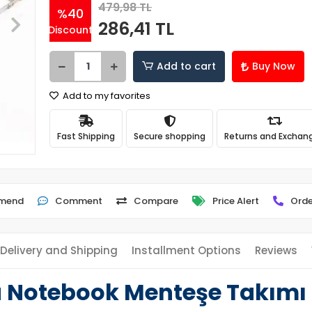
479,98 TL
%40
286,41 TL
Discount
Add to cart
Buy Now
Add to my favorites
Fast Shipping
Secure shopping
Returns and Exchan
mend
Comment
Compare
Price Alert
Orde
Delivery and Shipping
Installment Options
Reviews
 Notebook Menteşe Takımı 