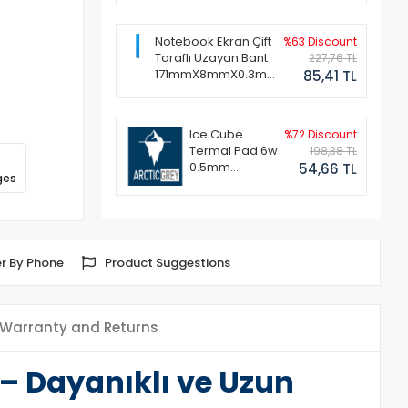
Notebook Ekran Çift
%63 Discount
Taraflı Uzayan Bant
227,76 TL
171mmX8mmX0.3mm
85,41 TL
(1 Set - 2 Adet)
Ice Cube
%72 Discount
Termal Pad 6w
198,38 TL
0.5mm
54,66 TL
ges
50x50mm
r By Phone
Product Suggestions
Warranty and Returns
– Dayanıklı ve Uzun