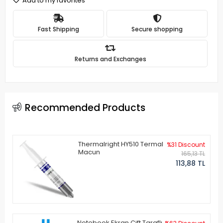
Add to my favorites
Fast Shipping
Secure shopping
Returns and Exchanges
Recommended Products
Thermalright HY510 Termal
%31 Discount
Macun
165,13 TL
113,88 TL
Notebook Ekran Çift Taraflı