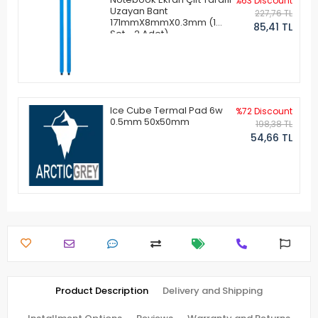
%63 Discount
Uzayan Bant
227,76 TL
171mmX8mmX0.3mm (1
85,41 TL
Set - 2 Adet)
Ice Cube Termal Pad 6w
%72 Discount
0.5mm 50x50mm
198,38 TL
54,66 TL
Product Description
Delivery and Shipping