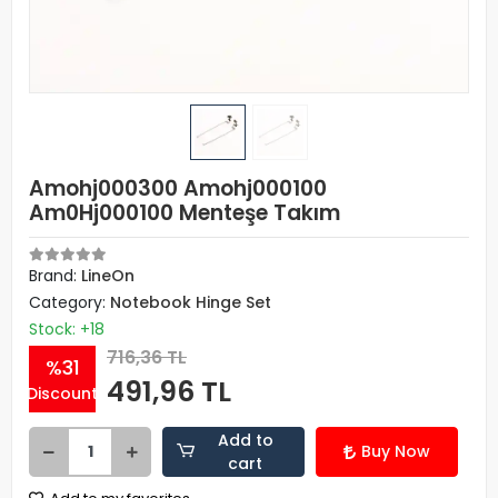
Amohj000300 Amohj000100
Am0Hj000100 Menteşe Takım
Brand:
LineOn
Category:
Notebook Hinge Set
Stock: +18
716,36 TL
%31
491,96 TL
Discount
Add to
Buy Now
cart