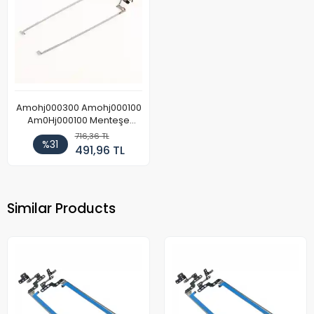
Amohj000300 Amohj000100
Am0Hj000100 Menteşe
Takım
716,36 TL
%31
491,96 TL
Similar Products