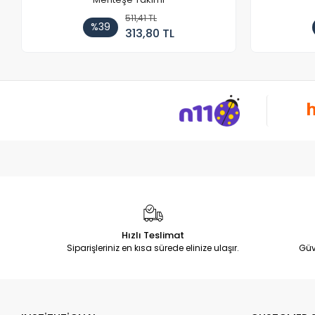
511,41 TL
%39
313,80 TL
Hızlı Teslimat
Siparişleriniz en kısa sürede elinize ulaşır.
Güv