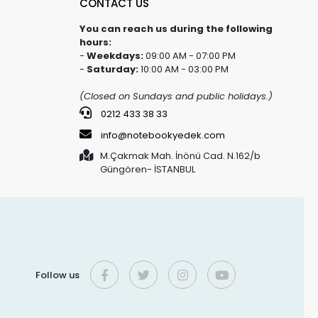
CONTACT US
You can reach us during the following
hours:
-
Weekdays:
09:00 AM - 07:00 PM
-
Saturday:
10:00 AM - 03:00 PM
(Closed on Sundays and public holidays.)
0212 433 38 33
info@notebookyedek.com
M.Çakmak Mah. İnönü Cad. N.162/b
Güngören- İSTANBUL
Follow us