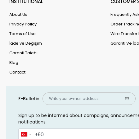
INSTİTUTİONAL
CUSTOMER S
About Us
Frequently As
Privacy Policy
Order Trackin
Terms of Use
Wire Transfer 
İade ve Değişim
Garanti Ve İad
Garanti Talebi
Blog
Contact
E-Bulletin
Sign up to be informed about campaigns, announcem
notifications.