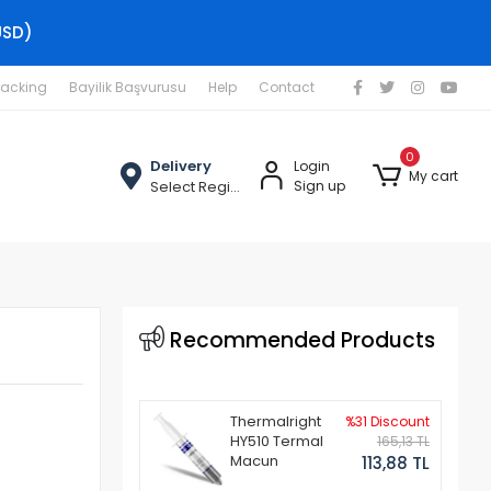
USD)
racking
Bayilik Başvurusu
Help
Contact
0
Delivery
Login
My cart
Select Region
Sign up
Recommended Products
Thermalright
%31 Discount
HY510 Termal
165,13 TL
Macun
113,88 TL