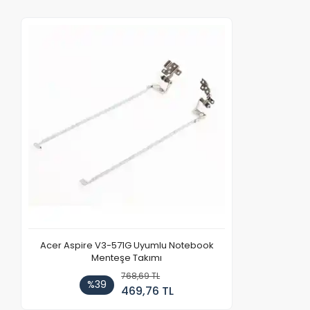
Acer Aspire V3-571G Uyumlu Notebook
Menteşe Takımı
768,69 TL
%39
469,76 TL