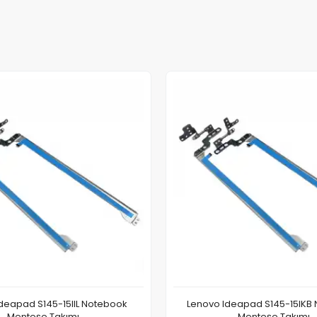
deapad S145-15IIL Notebook
Lenovo Ideapad S145-15IKB
Menteşe Takımı
Menteşe Takımı