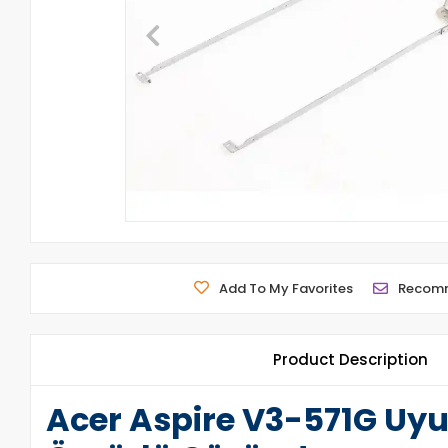
Add To My Favorites
Recom
Product Description
Acer Aspire V3-571G Uy