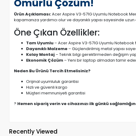
Ömürlü Çözüm!
Ürün Açıklaması:
Acer Aspire V3-571G Uyumlu Notebook Menteş
kapamanıza yardımcı olur ve dayanıklı yapısı sayesinde uzun 
Öne Çıkan Özellikler:
Tam Uyumlu
– Acer Aspire V3-571G Uyumlu Notebook Me
Dayanıklı Malzeme
– Güçlendirilmiş metal yapısı saye
Kolay Montaj
– Teknik bilgi gerektirmeden değişim yapı
Ekonomik Çözüm
– Yeni bir laptop almadan tamir eder
Neden Bu Ürünü Tercih Etmelisiniz?
Orijinal uyumluluk garantisi
Hızlı ve güvenli kargo
Müşteri memnuniyeti garantisi
?
Hemen sipariş verin ve cihazınızı ilk günkü sağlamlığı
Recently Viewed