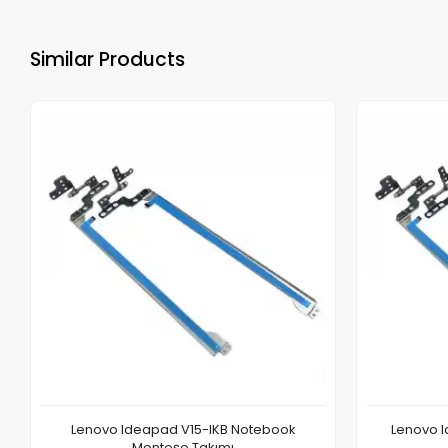
Similar Products
Lenovo Ideapad V15-IKB Notebook
Lenovo I
Menteşe Takımı