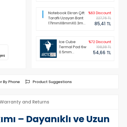
Notebook Ekran Çift
%63 Discount
Taraflı Uzayan Bant
227,76 TL
171mmX8mmX0.3mm
85,41 TL
(1 Set - 2 Adet)
Ice Cube
%72 Discount
Termal Pad 6w
198,38 TL
0.5mm
54,66 TL
ges
50x50mm
r By Phone
Product Suggestions
Warranty and Returns
mı – Dayanıklı ve Uzun