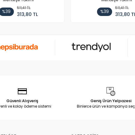
511,41 TL
511,41 TL
%39
%39
313,80 TL
313,80 T
Güvenli Alışveriş
Geniş Ürün Yelpazesi
enli ve kolay ödeme sistemi
Binlerce ürün ve kampanya seç