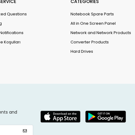
ERVİCE
CATEGORİES
ked Questions
Notebook Spare Parts
g
All in One Screen Panel
Notifications
Network and Network Products
e Koşulları
Converter Products
Hard Drives
ents and