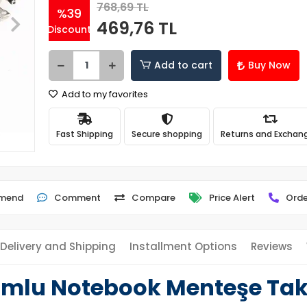
768,69 TL
%39
469,76 TL
Discount
Add to cart
Buy Now
Add to my favorites
Fast Shipping
Secure shopping
Returns and Exchan
mend
Comment
Compare
Price Alert
Orde
Delivery and Shipping
Installment Options
Reviews
umlu Notebook Menteşe Takı