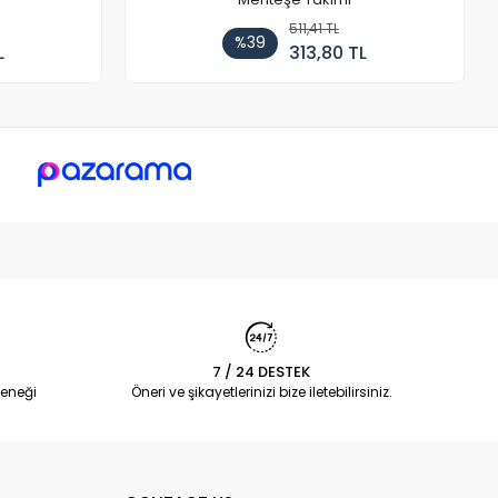
511,41 TL
%39
L
313,80 TL
7 / 24 DESTEK
eneği
Öneri ve şikayetlerinizi bize iletebilirsiniz.