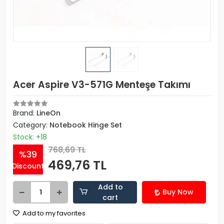
Acer Aspire V3-571G Menteşe Takımı
Brand:
LineOn
Category:
Notebook Hinge Set
Stock: +18
768,69 TL
%39
469,76 TL
Discount
Add to
Buy Now
cart
Add to my favorites