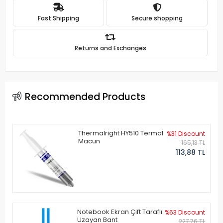
Fast Shipping
Secure shopping
Returns and Exchanges
Recommended Products
Thermalright HY510 Termal
%31 Discount
Macun
165,13 TL
113,88 TL
Notebook Ekran Çift Taraflı
%63 Discount
Uzayan Bant
227,76 TL