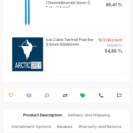
171mmX8mmX0.3mm (1
85,41 TL
Set - 2 Adet)
Ice Cube Termal Pad 6w
%72 Discount
0.5mm 50x50mm
198,38 TL
54,66 TL
Product Description
Delivery and Shipping
Installment Options
Reviews
Warranty and Returns