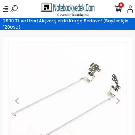
0
2900 TL ve Üzeri Alışverişlerde Kargo Bedava! (Bayiler için
120USD)