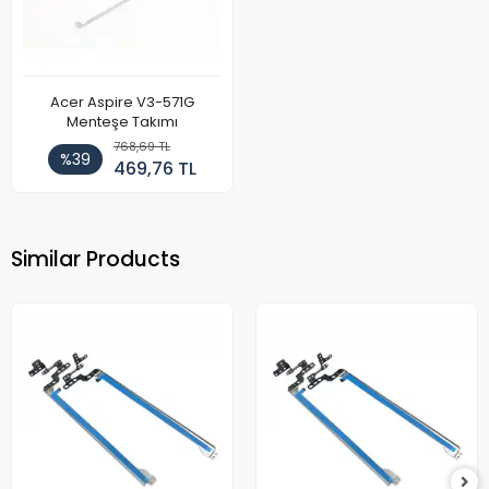
Acer Aspire V3-571G
Menteşe Takımı
768,69 TL
%39
469,76 TL
Similar Products