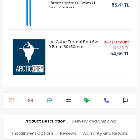
171mmX8mmX0.3mm (1
85,41 TL
Set - 2 Adet)
Ice Cube Termal Pad 6w
%72 Discount
0.5mm 50x50mm
198,38 TL
54,66 TL
Product Description
Delivery and Shipping
Installment Options
Reviews
Warranty and Returns