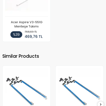
Acer Aspire V3-551G
Menteşe Takımı
768,69 TL
%39
469,76 TL
Similar Products