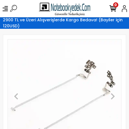
0
2900 TL ve Üzeri Alışverişlerde Kargo Bedava! (Bayiler için
120USD)