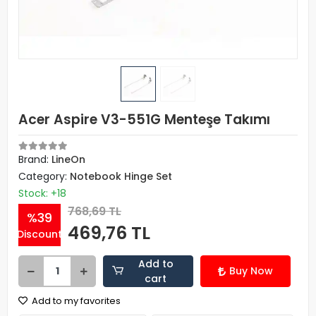
Acer Aspire V3-551G Menteşe Takımı
Brand:
LineOn
Category:
Notebook Hinge Set
Stock: +18
768,69 TL
%39
469,76 TL
Discount
Add to
Buy Now
cart
Add to my favorites