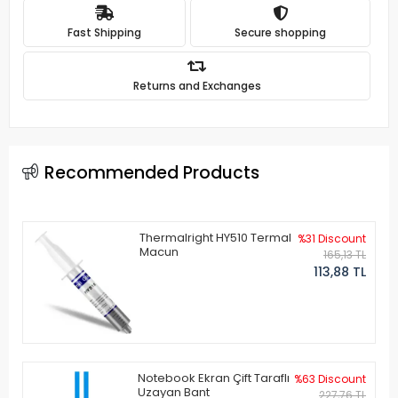
Fast Shipping
Secure shopping
Returns and Exchanges
Recommended Products
Thermalright HY510 Termal
%31 Discount
Macun
165,13 TL
113,88 TL
Notebook Ekran Çift Taraflı
%63 Discount
Uzayan Bant
227,76 TL