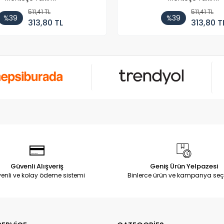
511,41 TL
511,41 TL
%39
%39
313,80 TL
313,80 T
Güvenli Alışveriş
Geniş Ürün Yelpazesi
enli ve kolay ödeme sistemi
Binlerce ürün ve kampanya seç