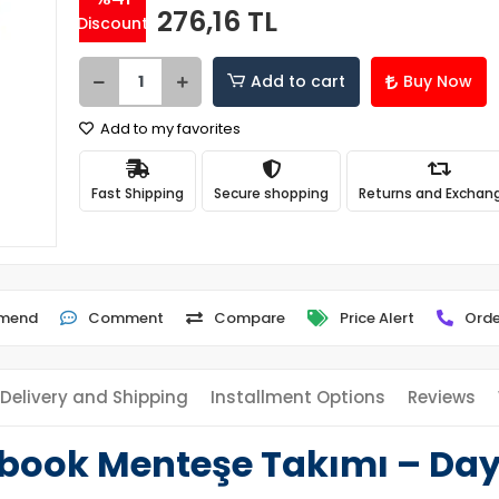
276,16 TL
Discount
Add to cart
Buy Now
Add to my favorites
Fast Shipping
Secure shopping
Returns and Exchan
mend
Comment
Compare
Price Alert
Orde
Delivery and Shipping
Installment Options
Reviews
ebook Menteşe Takımı – Da