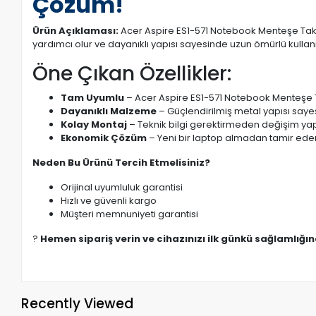
Çözüm!
Ürün Açıklaması:
Acer Aspire ES1-571 Notebook Menteşe Takım
yardımcı olur ve dayanıklı yapısı sayesinde uzun ömürlü kullan
Öne Çıkan Özellikler:
Tam Uyumlu
– Acer Aspire ES1-571 Notebook Menteşe Ta
Dayanıklı Malzeme
– Güçlendirilmiş metal yapısı saye
Kolay Montaj
– Teknik bilgi gerektirmeden değişim yapı
Ekonomik Çözüm
– Yeni bir laptop almadan tamir eder
Neden Bu Ürünü Tercih Etmelisiniz?
Orijinal uyumluluk garantisi
Hızlı ve güvenli kargo
Müşteri memnuniyeti garantisi
?
Hemen sipariş verin ve cihazınızı ilk günkü sağlamlığı
Recently Viewed