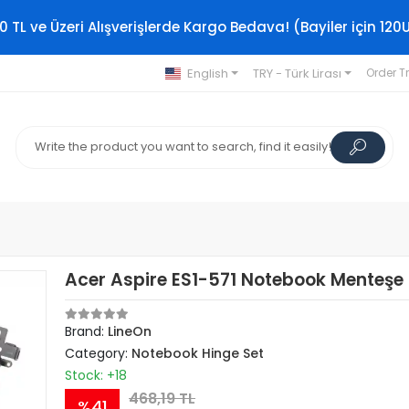
0 TL ve Üzeri Alışverişlerde Kargo Bedava! (Bayiler için 120
English
TRY - Türk Lirası
Order T
Acer Aspire ES1-571 Notebook Menteşe
Brand:
LineOn
Category:
Notebook Hinge Set
Stock: +18
468,19 TL
%41