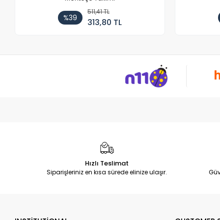
511,41 TL
%39
313,80 TL
Hızlı Teslimat
Siparişleriniz en kısa sürede elinize ulaşır.
Güv