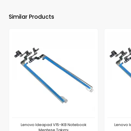
Similar Products
Lenovo Ideapad V15-IKB Notebook
Lenovo I
Menteşe Takımı