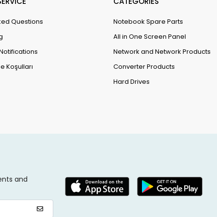
ERVİCE
CATEGORİES
ked Questions
Notebook Spare Parts
g
All in One Screen Panel
Notifications
Network and Network Products
e Koşulları
Converter Products
Hard Drives
ents and