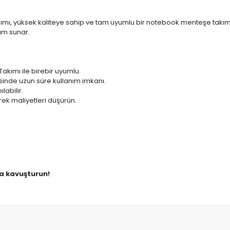
ı, yüksek kaliteye sahip ve tam uyumlu bir notebook menteşe takımıd
ım sunar.
kımı ile birebir uyumlu.
sinde uzun süre kullanım imkanı.
labilir.
ek maliyetleri düşürün.
na kavuşturun!