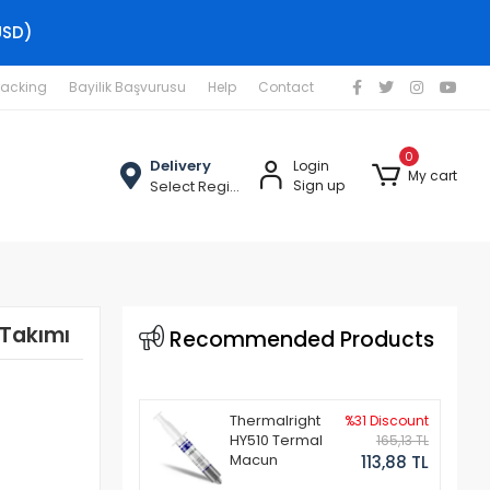
USD)
racking
Bayilik Başvurusu
Help
Contact
0
Delivery
Login
My cart
Select Region
Sign up
 Takımı
Recommended Products
Thermalright
%31 Discount
HY510 Termal
165,13 TL
Macun
113,88 TL