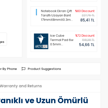
Notebook Ekran Çift
%63 Discount
Taraflı Uzayan Bant
227,76 TL
171mmX8mmX0.3mm
85,41 TL
(1 Set - 2 Adet)
Ice Cube
%72 Discount
Termal Pad 6w
198,38 TL
ges
0.5mm
54,66 TL
50x50mm
r By Phone
Product Suggestions
Warranty and Returns
yanıklı ve Uzun Ömürlü