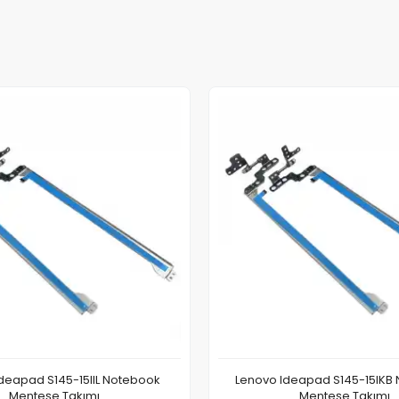
deapad S145-15IIL Notebook
Lenovo Ideapad S145-15IKB
Menteşe Takımı
Menteşe Takımı