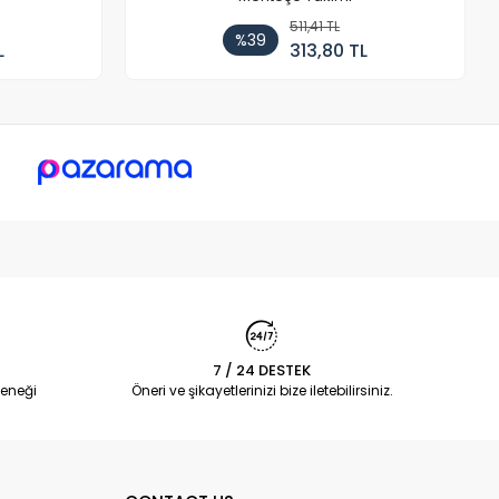
511,41 TL
%39
L
313,80 TL
7 / 24 DESTEK
eneği
Öneri ve şikayetlerinizi bize iletebilirsiniz.