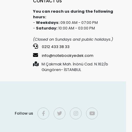
CONTACT US
You can reach us during the following
hours:
-
Weekdays:
09:00 AM - 07:00 PM
-
Saturday:
10:00 AM - 03:00 PM
(Closed on Sundays and public holidays.)
0212 433 38 33
info@notebookyedek.com
M.Çakmak Mah. İnönü Cad. N.162/b
Güngören- İSTANBUL
Follow us