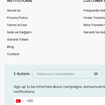
INSTİTUTİONAL
CUSTOMER S
About Us
Frequently As
Privacy Policy
Order Trackin
Terms of Use
Wire Transfer 
İade ve Değişim
Garanti Ve İad
Garanti Talebi
Blog
Contact
E-Bulletin
Sign up to be informed about campaigns, announcem
notifications.