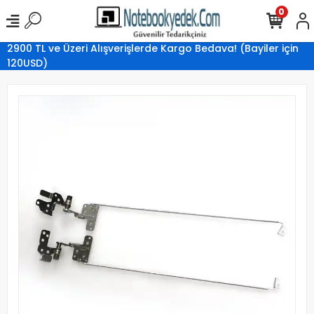
0
2900 TL ve Üzeri Alışverişlerde Kargo Bedava! (Bayiler için
120USD)