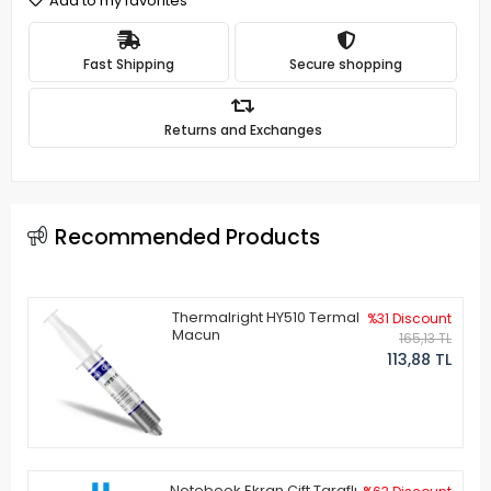
Add to my favorites
Fast Shipping
Secure shopping
Returns and Exchanges
Recommended Products
Thermalright HY510 Termal
%31 Discount
Macun
165,13 TL
113,88 TL
Notebook Ekran Çift Taraflı