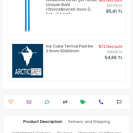
%63 Discount
Uzayan Bant
227,76 TL
171mmX8mmX0.3mm (1
85,41 TL
Set - 2 Adet)
Ice Cube Termal Pad 6w
%72 Discount
0.5mm 50x50mm
198,38 TL
54,66 TL
Product Description
Delivery and Shipping