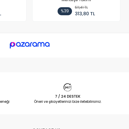
511,41 TL
%39
L
313,80 TL
7 / 24 DESTEK
eneği
Öneri ve şikayetlerinizi bize iletebilirsiniz.