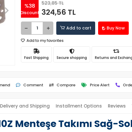
523,85 TL
%38
324,56 TL
Discount
Add to cart
Buy Now
Add to my favorites
Fast Shipping
Secure shopping
Returns and Exchan
mend
Comment
Compare
Price Alert
Orde
Delivery and Shipping
Installment Options
Reviews
710Z Menteşe Takımı Sağ-Sol