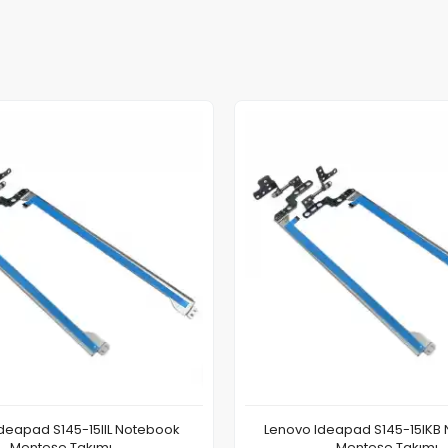
deapad S145-15IIL Notebook
Lenovo Ideapad S145-15IKB
Menteşe Takımı
Menteşe Takımı