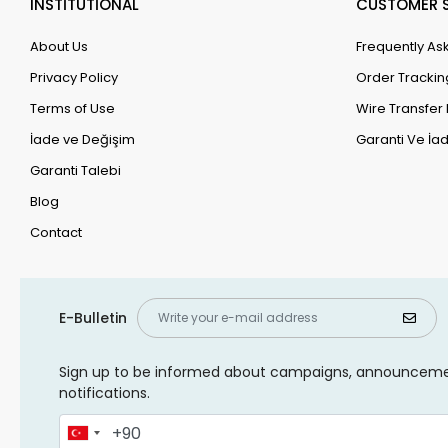
INSTİTUTİONAL
CUSTOMER S
About Us
Frequently As
Privacy Policy
Order Trackin
Terms of Use
Wire Transfer 
İade ve Değişim
Garanti Ve İad
Garanti Talebi
Blog
Contact
E-Bulletin
Sign up to be informed about campaigns, announcem
notifications.