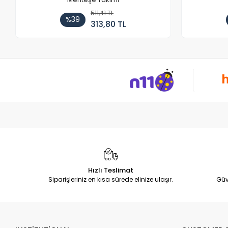
511,41 TL
%39
313,80 TL
Hızlı Teslimat
Siparişleriniz en kısa sürede elinize ulaşır.
Güv