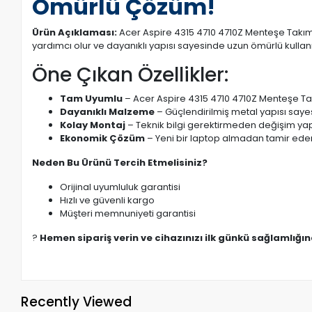
Ömürlü Çözüm!
Ürün Açıklaması:
Acer Aspire 4315 4710 4710Z Menteşe Takımı
yardımcı olur ve dayanıklı yapısı sayesinde uzun ömürlü kullan
Öne Çıkan Özellikler:
Tam Uyumlu
– Acer Aspire 4315 4710 4710Z Menteşe Tak
Dayanıklı Malzeme
– Güçlendirilmiş metal yapısı saye
Kolay Montaj
– Teknik bilgi gerektirmeden değişim yapı
Ekonomik Çözüm
– Yeni bir laptop almadan tamir eder
Neden Bu Ürünü Tercih Etmelisiniz?
Orijinal uyumluluk garantisi
Hızlı ve güvenli kargo
Müşteri memnuniyeti garantisi
?
Hemen sipariş verin ve cihazınızı ilk günkü sağlamlığı
Recently Viewed