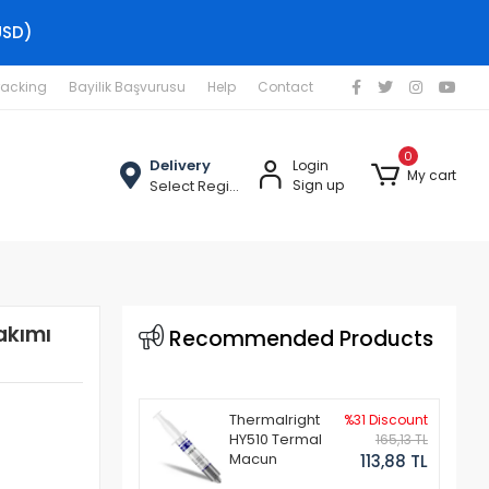
USD)
racking
Bayilik Başvurusu
Help
Contact
0
Delivery
Login
My cart
Select Region
Sign up
akımı
Recommended Products
Thermalright
%31 Discount
HY510 Termal
165,13 TL
Macun
113,88 TL