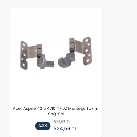
Acer Aspire 4315 4710 4710Z Menteşe Takımı
Sağ-Sol
523,85 TL
%38
324,56 TL