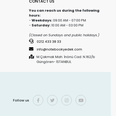
CONTACT US
You can reach us during the following
hours:
-
Weekdays:
09:00 AM - 07:00 PM
-
Saturday:
10:00 AM - 03:00 PM
(Closed on Sundays and public holidays.)
0212 433 38 33
info@notebookyedek.com
M.Çakmak Mah. İnönü Cad. N.162/b
Güngören- İSTANBUL
Follow us