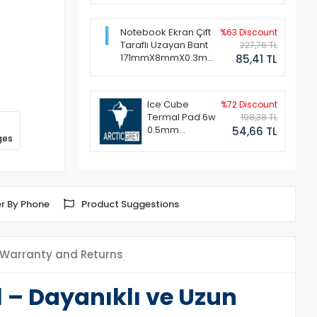
Notebook Ekran Çift
%63 Discount
Taraflı Uzayan Bant
227,76 TL
171mmX8mmX0.3mm
85,41 TL
(1 Set - 2 Adet)
Ice Cube
%72 Discount
Termal Pad 6w
198,38 TL
0.5mm
54,66 TL
ges
50x50mm
r By Phone
Product Suggestions
Warranty and Returns
 – Dayanıklı ve Uzun