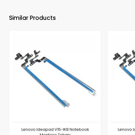
Similar Products
Lenovo Ideapad V15-IKB Notebook
Lenovo I
Menteşe Takımı