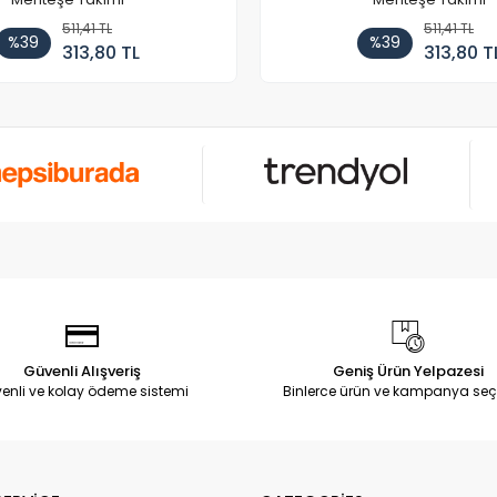
511,41 TL
511,41 TL
%39
%39
313,80 TL
313,80 T
Güvenli Alışveriş
Geniş Ürün Yelpazesi
enli ve kolay ödeme sistemi
Binlerce ürün ve kampanya seç