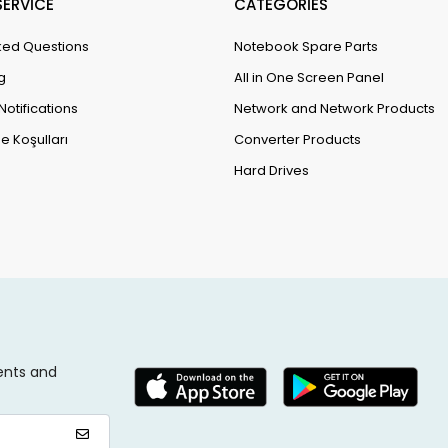
ERVİCE
CATEGORİES
ked Questions
Notebook Spare Parts
g
All in One Screen Panel
Notifications
Network and Network Products
e Koşulları
Converter Products
Hard Drives
ents and