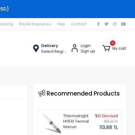
USD)
racking
Bayilik Başvurusu
Help
Contact
0
Delivery
Login
My cart
Select Region
Sign up
Recommended Products
Thermalright
%31 Discount
HY510 Termal
165,13 TL
Macun
113,88 TL