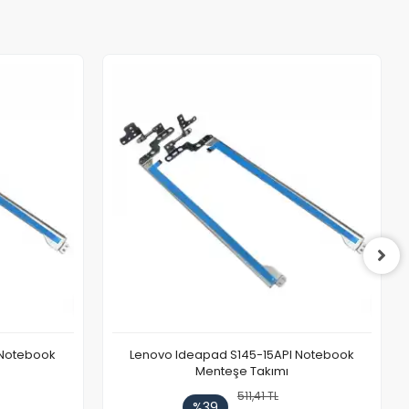
 Notebook
Lenovo Ideapad S145-15API Notebook
Menteşe Takımı
511,41 TL
%39