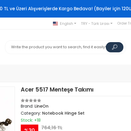
0 TL ve Üzeri Alışverişlerde Kargo Bedava! (Bayiler için 120
English
TRY - Türk Lirası
Order T
Acer 5517 Menteşe Takımı
Brand:
LineOn
Category:
Notebook Hinge Set
Stock: +18
764,16 TL
%30