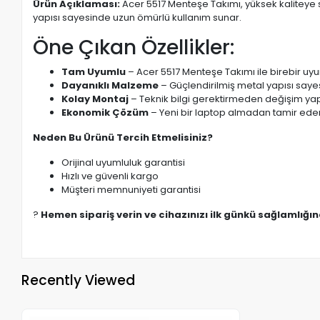
Ürün Açıklaması:
Acer 5517 Menteşe Takımı, yüksek kaliteye 
yapısı sayesinde uzun ömürlü kullanım sunar.
Öne Çıkan Özellikler:
Tam Uyumlu
– Acer 5517 Menteşe Takımı ile birebir uy
Dayanıklı Malzeme
– Güçlendirilmiş metal yapısı saye
Kolay Montaj
– Teknik bilgi gerektirmeden değişim yapı
Ekonomik Çözüm
– Yeni bir laptop almadan tamir eder
Neden Bu Ürünü Tercih Etmelisiniz?
Orijinal uyumluluk garantisi
Hızlı ve güvenli kargo
Müşteri memnuniyeti garantisi
?
Hemen sipariş verin ve cihazınızı ilk günkü sağlamlığı
Recently Viewed