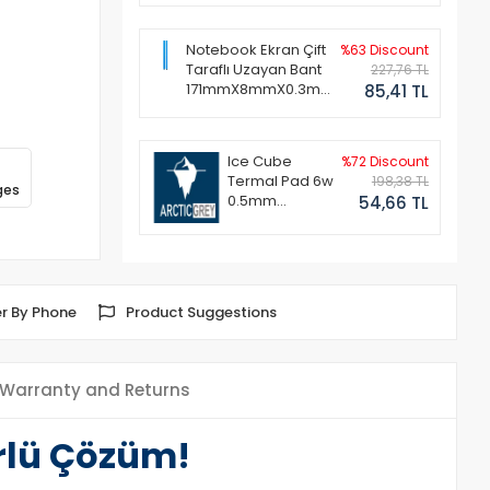
Notebook Ekran Çift
%63 Discount
Taraflı Uzayan Bant
227,76 TL
171mmX8mmX0.3mm
85,41 TL
(1 Set - 2 Adet)
Ice Cube
%72 Discount
Termal Pad 6w
198,38 TL
ges
0.5mm
54,66 TL
50x50mm
r By Phone
Product Suggestions
Warranty and Returns
rlü Çözüm!