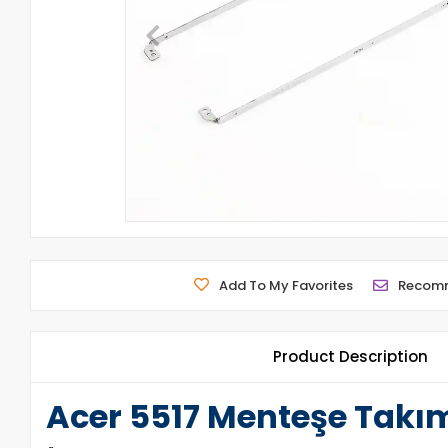
Add To My Favorites
Recom
Product Description
Acer 5517 Menteşe Takı