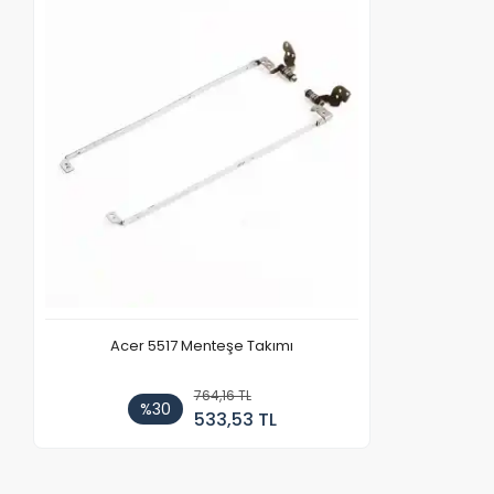
Acer 5517 Menteşe Takımı
764,16 TL
%30
533,53 TL