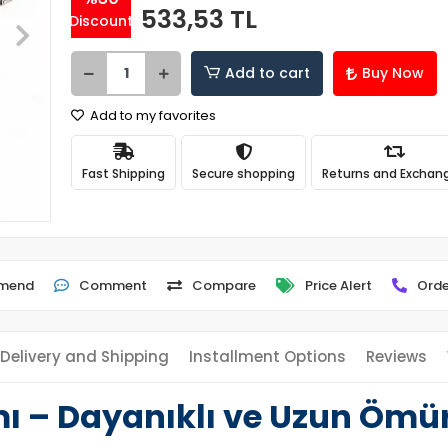
533,53 TL
Discount
Add to cart
Buy Now
Add to my favorites
Fast Shipping
Secure shopping
Returns and Exchan
mend
Comment
Compare
Price Alert
Orde
Delivery and Shipping
Installment Options
Reviews
mı – Dayanıklı ve Uzun Ömü