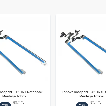
deapad S145-15IIL Notebook
Lenovo Ideapad S145-15IKB
Menteşe Takımı
Menteşe Takımı
511,41 TL
511,41 TL
%39
%39