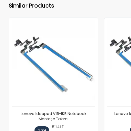
Similar Products
Lenovo Ideapad V15-IKB Notebook
Lenovo I
Menteşe Takımı
511,41 TL
%39