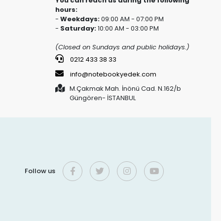
You can reach us during the following
hours:
-
Weekdays:
09:00 AM - 07:00 PM
-
Saturday:
10:00 AM - 03:00 PM
(Closed on Sundays and public holidays.)
0212 433 38 33
info@notebookyedek.com
M.Çakmak Mah. İnönü Cad. N.162/b
Güngören- İSTANBUL
Follow us