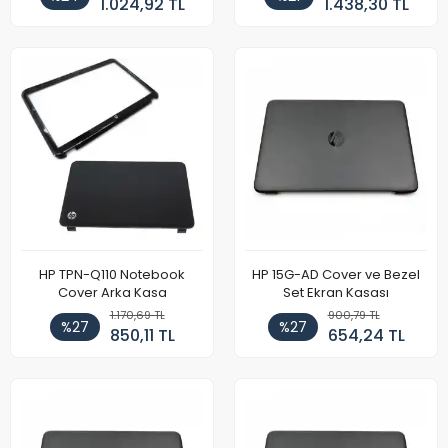
1.024,92 TL
1.438,30 TL
HP TPN-Q110 Notebook
HP 15G-AD Cover ve Bezel
Cover Arka Kasa
Set Ekran Kasası
1.170,69 TL
900,79 TL
%27
%27
850,11 TL
654,24 TL