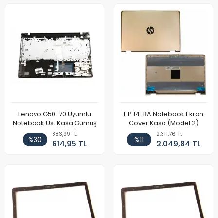
Lenovo G50-70 Uyumlu
HP 14-BA Notebook Ekran
Notebook Üst Kasa Gümüş
Cover Kasa (Model 2)
883,99 TL
2.311,76 TL
%30
%11
614,95 TL
2.049,84 TL