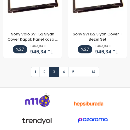
Sony Vaio SVF152 Siyah
Sony SVF152 Siyah Cover +
Cover Kapak Panel Kasa +
Bezel Set
Çerçeve Bezel
1.303,93 TL
1.303,93 TL
%27
%27
946,34 TL
946,34 TL
1
2
3
4
5
...
14