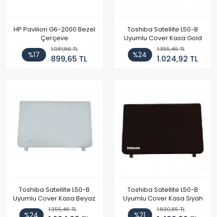
HP Pavilion G6-2000 Bezel
Toshiba Satellite L50-B
Çerçeve
Uyumlu Cover Kasa Gold
1.081,86 TL
1.355,46 TL
%17
%24
899,65 TL
1.024,92 TL
Toshiba Satellite L50-B
Toshiba Satellite L50-B
Uyumlu Cover Kasa Beyaz
Uyumlu Cover Kasa Siyah
1.355,46 TL
1.830,85 TL
%24
%21