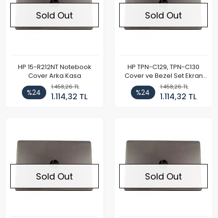
Sold Out
Sold Out
HP 15-R212NT Notebook
HP TPN-C129, TPN-C130
Cover Arka Kasa
Cover ve Bezel Set Ekran
Kasası
1.458,26 TL
1.458,26 TL
%24
%24
1.114,32 TL
1.114,32 TL
Sold Out
Sold Out