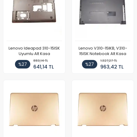
Lenovo Ideapad 310-15ISK
Lenovo V310-15IKB, V310-
Uyumlu Alt Kasa
15ISK Notebook Alt Kasa
883,14 TL
1.327,27 TL
%27
%27
641,14 TL
963,42 TL