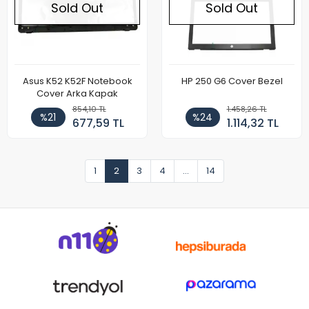
Sold Out
Sold Out
Asus K52 K52F Notebook
HP 250 G6 Cover Bezel
Cover Arka Kapak
854,10 TL
1.458,26 TL
%21
%24
677,59 TL
1.114,32 TL
1
2
3
4
...
14