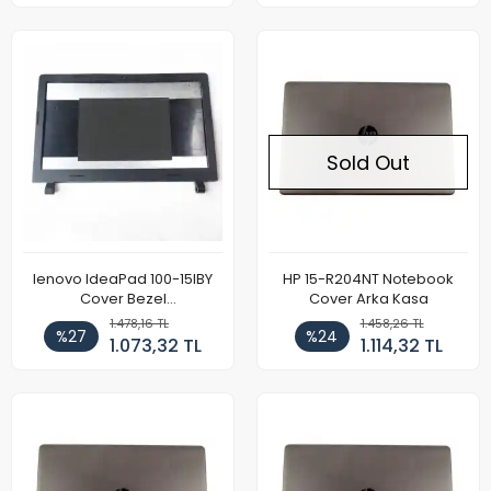
Sold Out
lenovo IdeaPad 100-15IBY
HP 15-R204NT Notebook
Cover Bezel
Cover Arka Kasa
(Çerçeve+Kapak) Takım
1.478,16 TL
1.458,26 TL
%27
%24
1.073,32 TL
1.114,32 TL