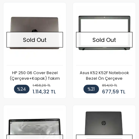
Sold Out
Sold Out
HP 250 G6 Cover Bezel
Asus K52 K52F Notebook
(Çerçeve+Kapak) Takım
Bezel Ön Çerçeve
1.458,26 TL
854,10 TL
%24
%21
1.114,32 TL
677,59 TL