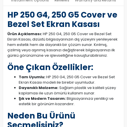
Installment Options
Reviews
Warranty and Returns
HP 250 G4, 250 G5 Cover ve
Bezel Set Ekran Kasası
Ürün Açıklaması:
HP 250 G4, 250 G5 Cover ve Bezel Set
Ekran Kasası, dizüstü bilgisayarınızın dış yüzeyini yenileyerek
hem estetik hem de dayanıklı bir çözüm sunar. Kırılmış,
çizilmiş veya aşınmış kasanızı değiştirerek bilgisayarınızı ilk
günkü görünümüne ve işlevselliğine kavuşturabilirsiniz.
Öne Çıkan Özellikler:
Tam Uyumlu:
HP 250 G4, 250 G5 Cover ve Bezel Set
Ekran Kasası modeli ile birebir uyumludur.
Dayanıklı Malzeme:
Sağlam plastik ve kaliteli yüzey
kaplaması ile uzun ömürlü kullanım sunar.
Şık ve Modern Tasarım:
Bilgisayarınıza yenilikçi ve
estetik bir görünüm kazandırır.
Neden Bu Ürünü
Seçmelisiniz?