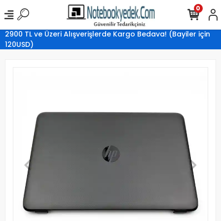
0
2900 TL ve Üzeri Alışverişlerde Kargo Bedava! (Bayiler için
120USD)