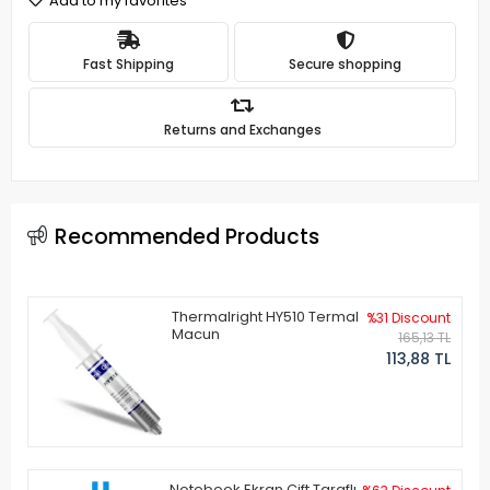
Add to my favorites
Fast Shipping
Secure shopping
Returns and Exchanges
Recommended Products
Thermalright HY510 Termal
%31 Discount
Macun
165,13 TL
113,88 TL
Notebook Ekran Çift Taraflı