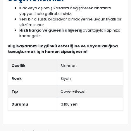
Kırık veya aşınmış kasanızı değiştirerek cihazınızı
yepyeni hale getirebilirsiniz.
Yeni bir dizüstü bilgisayar almak yerine uygun fiyatlı bir
çözüm sunar.
Hızlı kargo ve güvenli alışveriş
avantajıyla kapınıza
kadar gelir.
Bilgisayarınızı ilk günkü estetiğine ve dayanıklılığına
kavuşturmak için hemen sipariş verin!
Ozellik
Standart
Renk
Siyah
Tip
Cover+Bezel
Durumu
%100 Yeni