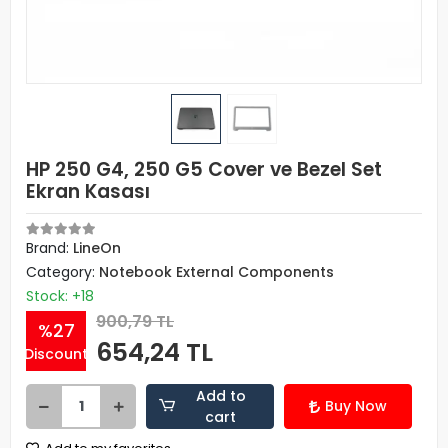
HP 250 G4, 250 G5 Cover ve Bezel Set
Ekran Kasası
Brand:
LineOn
Category:
Notebook External Components
Stock: +18
900,79 TL
%27
654,24 TL
Discount
Add to
Buy Now
cart