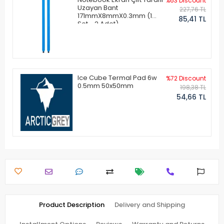
%63 Discount
Uzayan Bant
227,76 TL
171mmX8mmX0.3mm (1
85,41 TL
Set - 2 Adet)
Ice Cube Termal Pad 6w
%72 Discount
0.5mm 50x50mm
198,38 TL
54,66 TL
Product Description
Delivery and Shipping