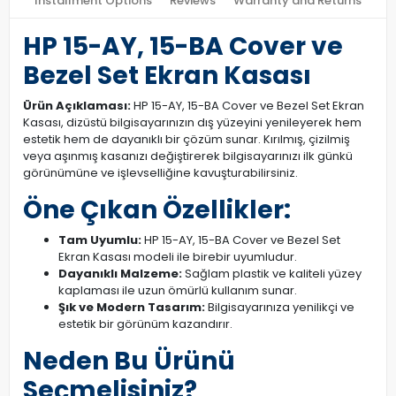
Installment Options
Reviews
Warranty and Returns
HP 15-AY, 15-BA Cover ve
Bezel Set Ekran Kasası
Ürün Açıklaması:
HP 15-AY, 15-BA Cover ve Bezel Set Ekran
Kasası, dizüstü bilgisayarınızın dış yüzeyini yenileyerek hem
estetik hem de dayanıklı bir çözüm sunar. Kırılmış, çizilmiş
veya aşınmış kasanızı değiştirerek bilgisayarınızı ilk günkü
görünümüne ve işlevselliğine kavuşturabilirsiniz.
Öne Çıkan Özellikler:
Tam Uyumlu:
HP 15-AY, 15-BA Cover ve Bezel Set
Ekran Kasası modeli ile birebir uyumludur.
Dayanıklı Malzeme:
Sağlam plastik ve kaliteli yüzey
kaplaması ile uzun ömürlü kullanım sunar.
Şık ve Modern Tasarım:
Bilgisayarınıza yenilikçi ve
estetik bir görünüm kazandırır.
Neden Bu Ürünü
Seçmelisiniz?