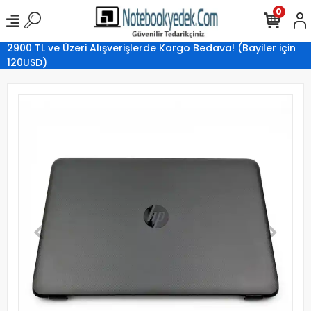
0
2900 TL ve Üzeri Alışverişlerde Kargo Bedava! (Bayiler için
120USD)