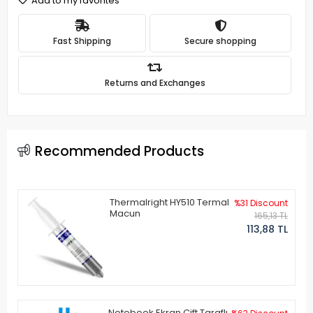
Add to my favorites
Fast Shipping
Secure shopping
Returns and Exchanges
Recommended Products
Thermalright HY510 Termal
%31 Discount
Macun
165,13 TL
113,88 TL
Notebook Ekran Çift Taraflı