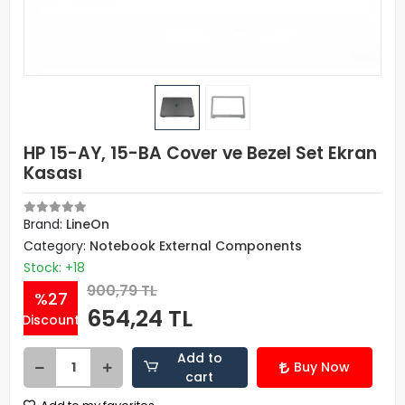
HP 15-AY, 15-BA Cover ve Bezel Set Ekran
Kasası
Brand:
LineOn
Category:
Notebook External Components
Stock: +18
900,79 TL
%27
654,24 TL
Discount
Add to
Buy Now
cart