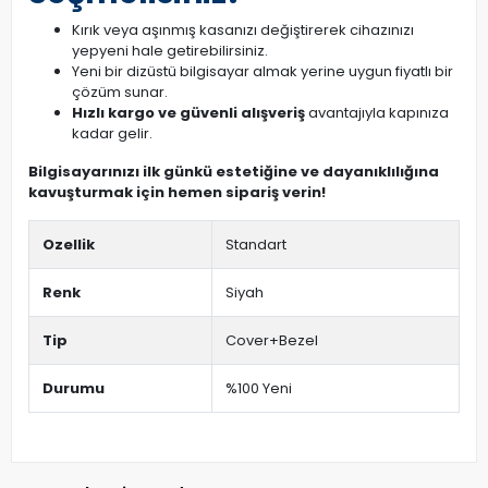
Kırık veya aşınmış kasanızı değiştirerek cihazınızı
yepyeni hale getirebilirsiniz.
Yeni bir dizüstü bilgisayar almak yerine uygun fiyatlı bir
çözüm sunar.
Hızlı kargo ve güvenli alışveriş
avantajıyla kapınıza
kadar gelir.
Bilgisayarınızı ilk günkü estetiğine ve dayanıklılığına
kavuşturmak için hemen sipariş verin!
Ozellik
Standart
Renk
Siyah
Tip
Cover+Bezel
Durumu
%100 Yeni