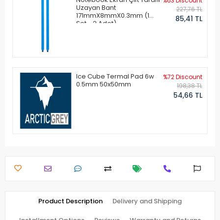
%63 Discount
Uzayan Bant
227,76 TL
171mmX8mmX0.3mm (1
85,41 TL
Set - 2 Adet)
Ice Cube Termal Pad 6w
%72 Discount
0.5mm 50x50mm
198,38 TL
54,66 TL
Product Description
Delivery and Shipping