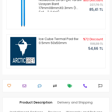
%63 Discount
Uzayan Bant
227,76 TL
171mmX8mmX0.3mm (1
85,41 TL
Set - 2 Adet)
Ice Cube Termal Pad 6w
%72 Discount
0.5mm 50x50mm
198,38 TL
54,66 TL
Product Description
Delivery and Shipping