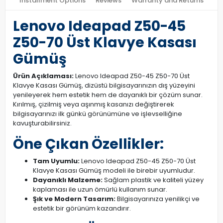
Installment Options
Reviews
Warranty and Returns
Lenovo Ideapad Z50-45
Z50-70 Üst Klavye Kasası
Gümüş
Ürün Açıklaması:
Lenovo Ideapad Z50-45 Z50-70 Üst
Klavye Kasası Gümüş, dizüstü bilgisayarınızın dış yüzeyini
yenileyerek hem estetik hem de dayanıklı bir çözüm sunar.
Kırılmış, çizilmiş veya aşınmış kasanızı değiştirerek
bilgisayarınızı ilk günkü görünümüne ve işlevselliğine
kavuşturabilirsiniz.
Öne Çıkan Özellikler:
Tam Uyumlu:
Lenovo Ideapad Z50-45 Z50-70 Üst
Klavye Kasası Gümüş modeli ile birebir uyumludur.
Dayanıklı Malzeme:
Sağlam plastik ve kaliteli yüzey
kaplaması ile uzun ömürlü kullanım sunar.
Şık ve Modern Tasarım:
Bilgisayarınıza yenilikçi ve
estetik bir görünüm kazandırır.