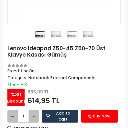
Lenovo Ideapad Z50-45 Z50-70 Üst
Klavye Kasası Gümüş
Brand:
LineOn
Category:
Notebook External Components
Stock: +18
883,99 TL
%30
614,95 TL
Discount
Add to
Buy Now
cart