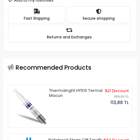
Add to my favorites
Fast Shipping
Secure shopping
Returns and Exchanges
Recommended Products
Thermalright HY510 Termal
%31 Discount
Macun
165,13 TL
113,88 TL
Notebook Ekran Çift Taraflı