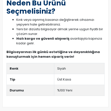
Neden Bu Ürünü
Seçmelisiniz?
Kırık veya aşınmış kasanızı değiştirerek cihazınızı
yepyeni hale getirebilirsiniz.
Yeni bir dizüstü bilgisayar almak yerine uygun fiyatlı bir
çözüm sunar.
Hızlı kargo ve güvenli alışveriş
avantajıyla kapınıza
kadar gelir.
Bilgisayarınızı ilk günkü estetiğine ve dayanıklılığına
kavuşturmak için hemen sipariş verin!
Renk
Siyah
Tip
Üst Kasa
Durumu
%100 Yeni