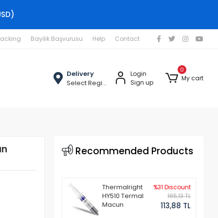
USD)
racking
Bayilik Başvurusu
Help
Contact
0
Delivery
Login
My cart
Select Region
Sign up
an
Recommended Products
Thermalright
%31 Discount
HY510 Termal
165,13 TL
Macun
113,88 TL