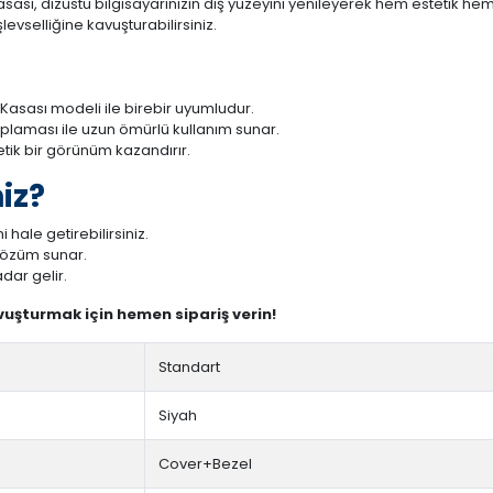
ası, dizüstü bilgisayarınızın dış yüzeyini yenileyerek hem estetik hem 
evselliğine kavuşturabilirsiniz.
Kasası modeli ile birebir uyumludur.
aplaması ile uzun ömürlü kullanım sunar.
tetik bir görünüm kazandırır.
iz?
 hale getirebilirsiniz.
 çözüm sunar.
dar gelir.
avuşturmak için hemen sipariş verin!
Standart
Siyah
Cover+Bezel