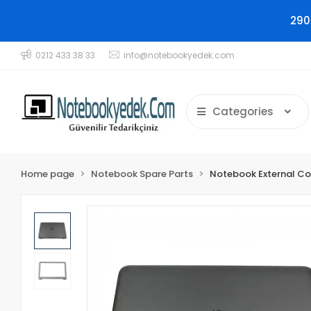
290
0212 433 38 33
info@notebookyedek.com
Categories
Home page
Notebook Spare Parts
Notebook External C