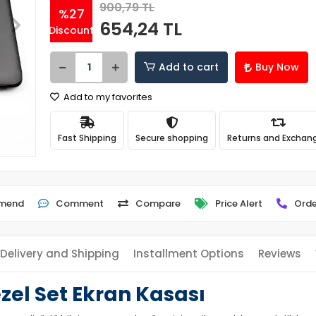
900,79 TL
%27
654,24 TL
Discount
Add to cart
Buy Now
Add to my favorites
Fast Shipping
Secure shopping
Returns and Exchan
mend
Comment
Compare
Price Alert
Orde
Delivery and Shipping
Installment Options
Reviews
zel Set Ekran Kasası