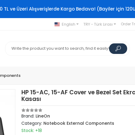
0 TL ve Üzeri Alışverişlerde Kargo Bedava! (Bayiler için 120
English
TRY - Türk Lirası
Order T
omponents
HP 15-AC, 15-AF Cover ve Bezel Set Ekr
Kasası
Brand:
LineOn
Category:
Notebook External Components
Stock: +18