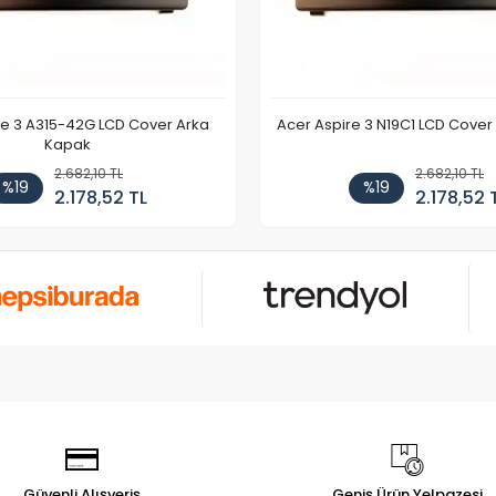
re 3 A315-42G LCD Cover Arka
Acer Aspire 3 N19C1 LCD Cove
Kapak
2.682,10 TL
2.682,10 TL
%19
%19
2.178,52 TL
2.178,52 
Güvenli Alışveriş
Geniş Ürün Yelpazesi