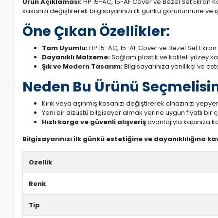
Ürün Açıklaması:
HP 15-AC, 15-AF Cover ve Bezel Set Ekran Kas
kasanızı değiştirerek bilgisayarınızı ilk günkü görünümüne ve işl
Öne Çıkan Özellikler:
Tam Uyumlu:
HP 15-AC, 15-AF Cover ve Bezel Set Ekran 
Dayanıklı Malzeme:
Sağlam plastik ve kaliteli yüzey k
Şık ve Modern Tasarım:
Bilgisayarınıza yenilikçi ve es
Neden Bu Ürünü Seçmelisin
Kırık veya aşınmış kasanızı değiştirerek cihazınızı yepyeni
Yeni bir dizüstü bilgisayar almak yerine uygun fiyatlı bir
Hızlı kargo ve güvenli alışveriş
avantajıyla kapınıza ka
Bilgisayarınızı ilk günkü estetiğine ve dayanıklılığına k
Ozellik
Renk
Tip