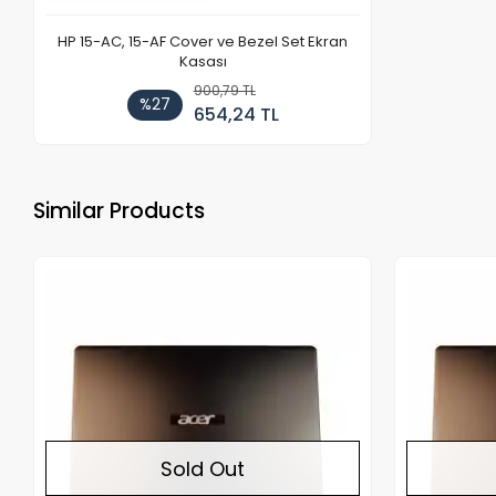
HP 15-AC, 15-AF Cover ve Bezel Set Ekran
Kasası
900,79 TL
%27
654,24 TL
Similar Products
Out of stock
Sold Out