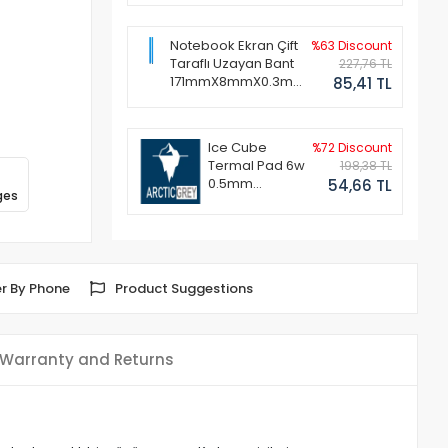
Notebook Ekran Çift
%63 Discount
Taraflı Uzayan Bant
227,76 TL
171mmX8mmX0.3mm
85,41 TL
(1 Set - 2 Adet)
Ice Cube
%72 Discount
Termal Pad 6w
198,38 TL
0.5mm
54,66 TL
ges
50x50mm
r By Phone
Product Suggestions
Warranty and Returns