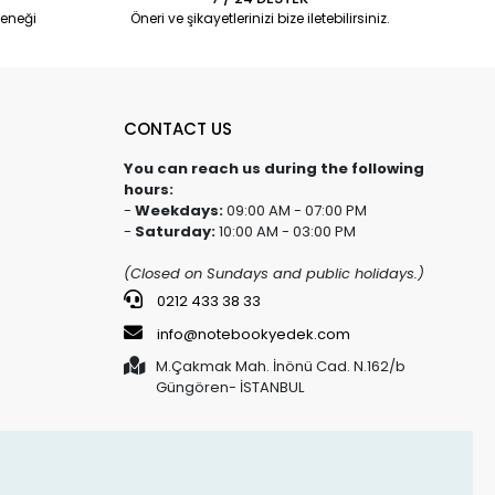
eneği
Öneri ve şikayetlerinizi bize iletebilirsiniz.
CONTACT US
You can reach us during the following
hours:
-
Weekdays:
09:00 AM - 07:00 PM
-
Saturday:
10:00 AM - 03:00 PM
(Closed on Sundays and public holidays.)
0212 433 38 33
info@notebookyedek.com
M.Çakmak Mah. İnönü Cad. N.162/b
Güngören- İSTANBUL