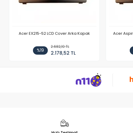
Acer EX215-52 LCD Cover Arka Kapak
Acer Aspi
2.682,10 TL
%19
2.178,52 TL
Hızlı Teslimat