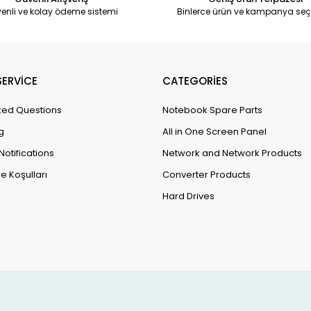
enli ve kolay ödeme sistemi
Binlerce ürün ve kampanya seç
ERVİCE
CATEGORİES
ked Questions
Notebook Spare Parts
g
All in One Screen Panel
Notifications
Network and Network Products
e Koşulları
Converter Products
Hard Drives