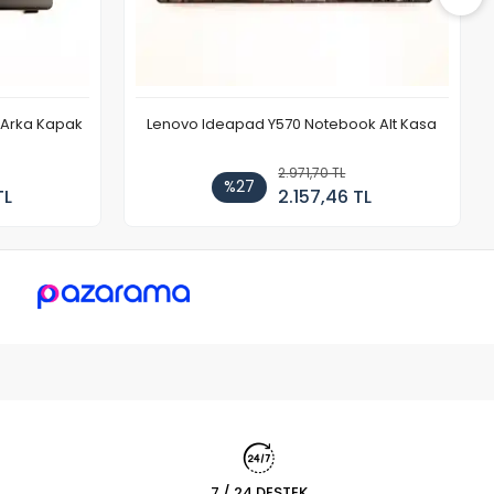
r Arka Kapak
Lenovo Ideapad Y570 Notebook Alt Kasa
2.971,70 TL
%27
TL
2.157,46 TL
7 / 24 DESTEK