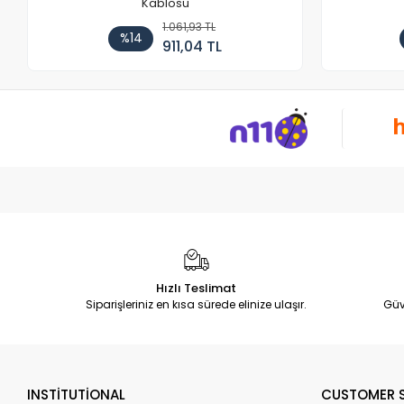
Kablosu
1.061,93 TL
%14
911,04 TL
Hızlı Teslimat
Siparişleriniz en kısa sürede elinize ulaşır.
Güv
INSTİTUTİONAL
CUSTOMER S