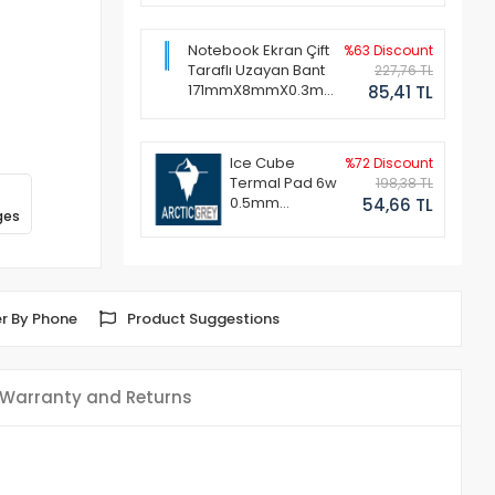
Notebook Ekran Çift
%63 Discount
Taraflı Uzayan Bant
227,76 TL
171mmX8mmX0.3mm
85,41 TL
(1 Set - 2 Adet)
Ice Cube
%72 Discount
Termal Pad 6w
198,38 TL
0.5mm
54,66 TL
ges
50x50mm
r By Phone
Product Suggestions
Warranty and Returns