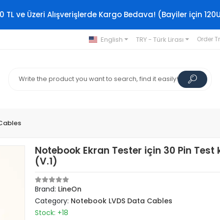
0 TL ve Üzeri Alışverişlerde Kargo Bedava! (Bayiler için 120
English
TRY - Türk Lirası
Order T
Cables
Notebook Ekran Tester için 30 Pin Test
(V.1)
Brand:
LineOn
Category:
Notebook LVDS Data Cables
Stock: +18