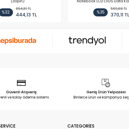
(30pin)
Notebook LCD LVDS Data Ka
654,81 TL
569,68 TL
%32
%35
444,13 TL
370,11 T
Güvenli Alışveriş
Geniş Ürün Yelpazesi
enli ve kolay ödeme sistemi
Binlerce ürün ve kampanya seç
ERVİCE
CATEGORİES