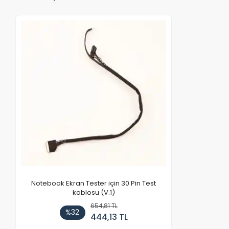
Notebook Ekran Tester için 30 Pin Test
kablosu (V.1)
654,81 TL
%32
444,13 TL