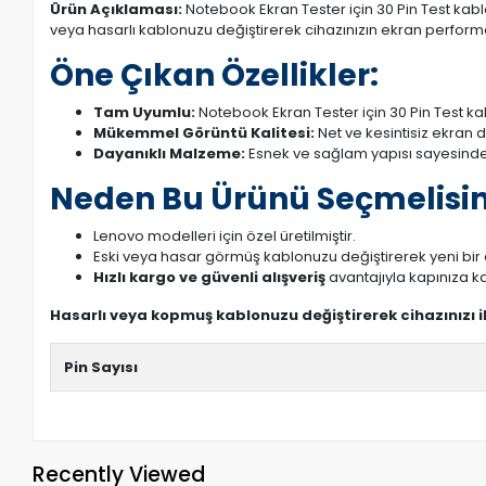
Ürün Açıklaması:
Notebook Ekran Tester için 30 Pin Test kablo
veya hasarlı kablonuzu değiştirerek cihazınızın ekran performans
Öne Çıkan Özellikler:
Tam Uyumlu:
Notebook Ekran Tester için 30 Pin Test kab
Mükemmel Görüntü Kalitesi:
Net ve kesintisiz ekran 
Dayanıklı Malzeme:
Esnek ve sağlam yapısı sayesinde
Neden Bu Ürünü Seçmelisin
Lenovo modelleri için özel üretilmiştir.
Eski veya hasar görmüş kablonuzu değiştirerek yeni bi
Hızlı kargo ve güvenli alışveriş
avantajıyla kapınıza ka
Hasarlı veya kopmuş kablonuzu değiştirerek cihazınızı 
Pin Sayısı
Recently Viewed