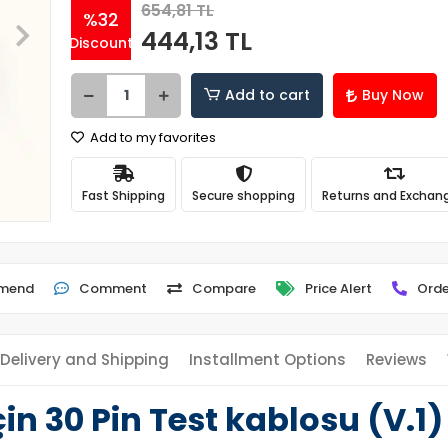
654,81 TL
%32
444,13 TL
Discount
Add to cart
Buy Now
Add to my favorites
Fast Shipping
Secure shopping
Returns and Exchan
mend
Comment
Compare
Price Alert
Orde
Delivery and Shipping
Installment Options
Reviews
in 30 Pin Test kablosu (V.1)