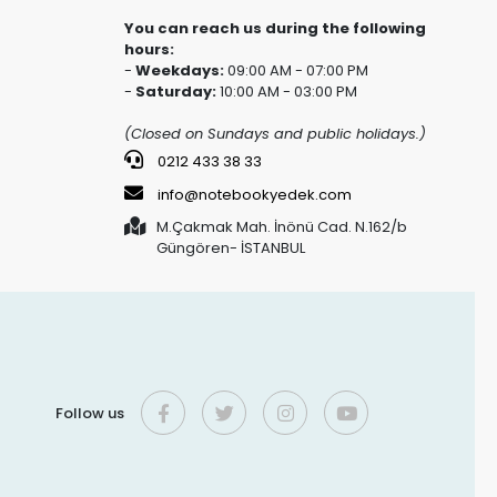
You can reach us during the following
hours:
-
Weekdays:
09:00 AM - 07:00 PM
-
Saturday:
10:00 AM - 03:00 PM
(Closed on Sundays and public holidays.)
0212 433 38 33
info@notebookyedek.com
M.Çakmak Mah. İnönü Cad. N.162/b
Güngören- İSTANBUL
Follow us