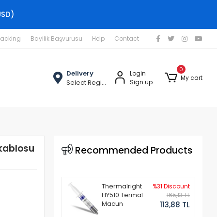
USD)
racking
Bayilik Başvurusu
Help
Contact
0
Delivery
Login
My cart
Select Region
Sign up
 kablosu
Recommended Products
Thermalright
%31 Discount
HY510 Termal
165,13 TL
Macun
113,88 TL