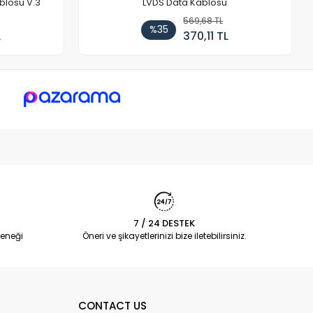
blosu V.3
LVDS Data Kablosu
569,68 TL
%35
L
370,11 TL
7 / 24 DESTEK
eneği
Öneri ve şikayetlerinizi bize iletebilirsiniz.
CONTACT US