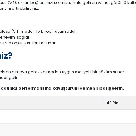
su (V.1), ekran bağlantınızı sorunsuz hale getiren ve net görüntü kalit
ını artırabilirsiniz.
losu (V.1) modeli ile birebir uyumludur.
deneyimi sağlar.
 uzun ömürlü kullanım sunar.
iz?
r ekran almaya gerek kalmadan uygun maliyetli bir çözüm sunar.
dar gelir.
ilk günkü performansına kavuşturun! Hemen sipariş verin.
40 Pin