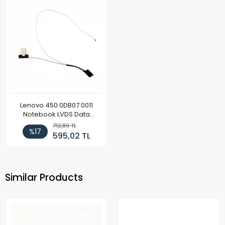
Lenovo 450.0DB07.0011
Notebook LVDS Data
Kablosu
712,89 TL
%17
595,02 TL
Similar Products