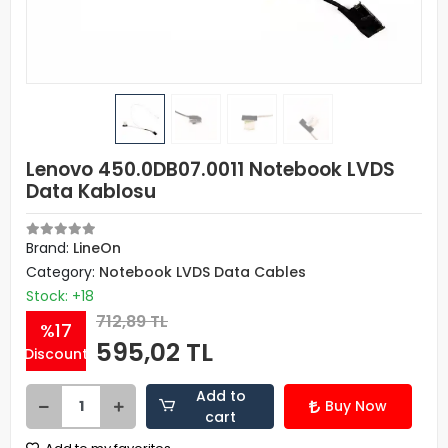
Lenovo 450.0DB07.0011 Notebook LVDS
Data Kablosu
Brand:
LineOn
Category:
Notebook LVDS Data Cables
Stock: +18
712,89 TL
%17
595,02 TL
Discount
Add to
Buy Now
cart