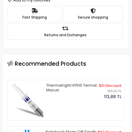
Add to my favorites
Fast Shipping
Secure shopping
Returns and Exchanges
Recommended Products
Thermalright HY510 Termal
%31 Discount
Macun
165,13 TL
113,88 TL
Notebook Ekran Çift Taraflı