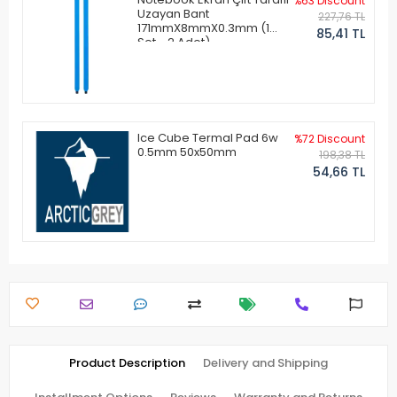
%63 Discount
Uzayan Bant
227,76 TL
171mmX8mmX0.3mm (1
85,41 TL
Set - 2 Adet)
Ice Cube Termal Pad 6w
%72 Discount
0.5mm 50x50mm
198,38 TL
54,66 TL
Product Description
Delivery and Shipping