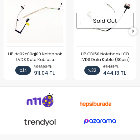
Sold Out
HP dc02c00qj00 Notebook
HP CBL50 Notebook LCD
LVDS Data Kablosu
LVDS Data Kablo (30pin)
1.061,93 TL
654,81 TL
%14
%32
911,04 TL
444,13 TL