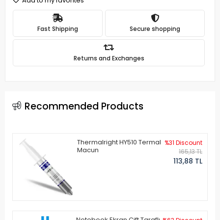
Add to my favorites
Fast Shipping
Secure shopping
Returns and Exchanges
Recommended Products
Thermalright HY510 Termal
%31 Discount
Macun
165,13 TL
113,88 TL
Notebook Ekran Çift Taraflı