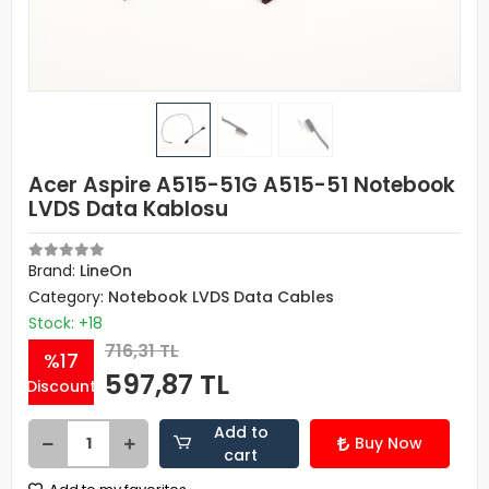
Acer Aspire A515-51G A515-51 Notebook
LVDS Data Kablosu
Brand:
LineOn
Category:
Notebook LVDS Data Cables
Stock: +18
716,31 TL
%17
597,87 TL
Discount
Add to
Buy Now
cart