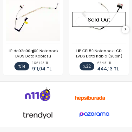
Sold Out
HP dc02c00qj00 Notebook
HP CBL50 Notebook LCD
LVDS Data Kablosu
LVDS Data Kablo (30pin)
1.061,93 TL
654,81 TL
%14
%32
911,04 TL
444,13 TL