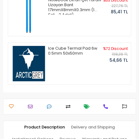
%63 Discount
Uzayan Bant
227,76 TL
171mmX8mmX0.3mm (1
85,41 TL
Set - 2 Adet)
Ice Cube Termal Pad 6w
%72 Discount
0.5mm 50x50mm
198,38 TL
54,66 TL
Product Description
Delivery and Shipping