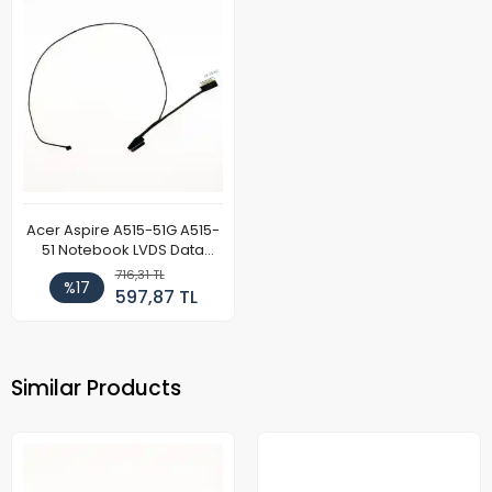
Acer Aspire A515-51G A515-
51 Notebook LVDS Data
Kablosu
716,31 TL
%17
597,87 TL
Similar Products