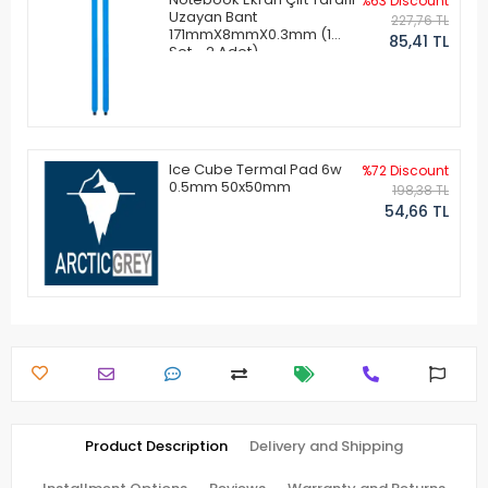
%63 Discount
Uzayan Bant
227,76 TL
171mmX8mmX0.3mm (1
85,41 TL
Set - 2 Adet)
Ice Cube Termal Pad 6w
%72 Discount
0.5mm 50x50mm
198,38 TL
54,66 TL
Product Description
Delivery and Shipping