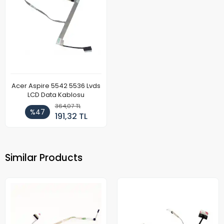
Acer Aspire 5542 5536 Lvds
LCD Data Kablosu
364,07 TL
%47
191,32 TL
Similar Products