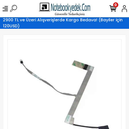
0
2900 TL ve Üzeri Alışverişlerde Kargo Bedava! (Bayiler için
120USD)