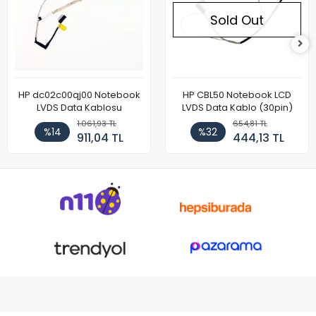
Sold Out
HP dc02c00qj00 Notebook
HP CBL50 Notebook LCD
LVDS Data Kablosu
LVDS Data Kablo (30pin)
1.061,93 TL
654,81 TL
%14
%32
911,04 TL
444,13 TL