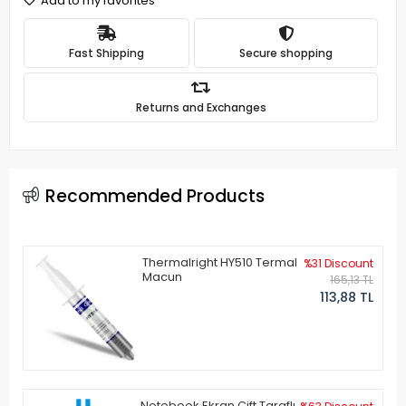
Add to my favorites
Fast Shipping
Secure shopping
Returns and Exchanges
Recommended Products
Thermalright HY510 Termal
%31 Discount
Macun
165,13 TL
113,88 TL
Notebook Ekran Çift Taraflı