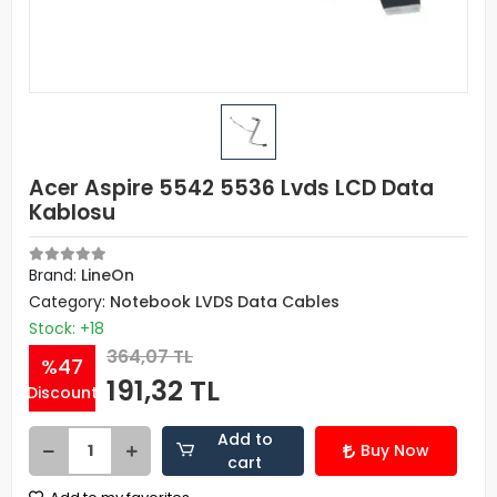
Acer Aspire 5542 5536 Lvds LCD Data
Kablosu
Brand:
LineOn
Category:
Notebook LVDS Data Cables
Stock: +18
364,07 TL
%47
191,32 TL
Discount
Add to
Buy Now
cart