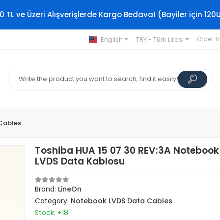
0 TL ve Üzeri Alışverişlerde Kargo Bedava! (Bayiler için 120
English
TRY - Türk Lirası
Order T
Cables
Toshiba HUA 15 07 30 REV:3A Notebook
LVDS Data Kablosu
Brand:
LineOn
Category:
Notebook LVDS Data Cables
Stock: +18