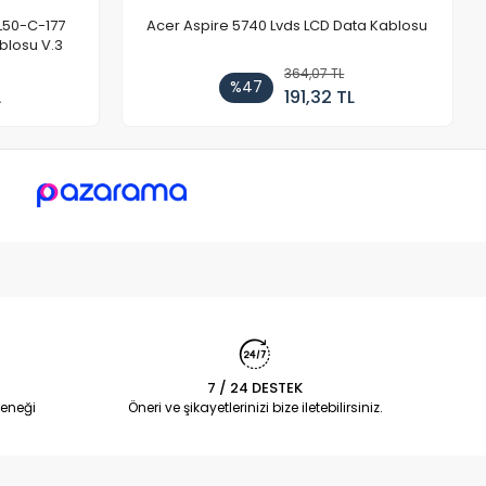
L50-C-177
Acer Aspire 5740 Lvds LCD Data Kablosu
blosu V.3
364,07 TL
%47
L
191,32 TL
7 / 24 DESTEK
eneği
Öneri ve şikayetlerinizi bize iletebilirsiniz.