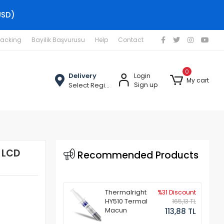
USD)
racking
Bayilik Başvurusu
Help
Contact
0
Delivery
Login
My cart
Select Region
Sign up
 LCD
Recommended Products
Thermalright
%31 Discount
HY510 Termal
165,13 TL
Macun
113,88 TL