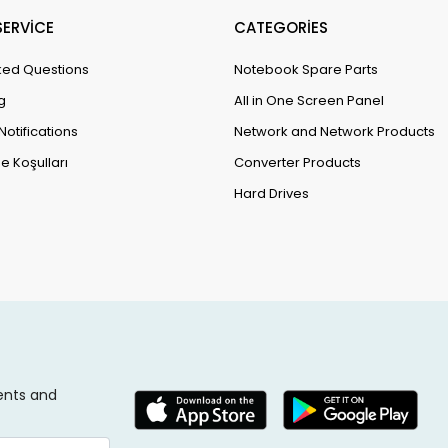
ERVİCE
CATEGORİES
ked Questions
Notebook Spare Parts
g
All in One Screen Panel
Notifications
Network and Network Products
e Koşulları
Converter Products
Hard Drives
ents and