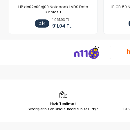
HP dc02c00qj00 Notebook LVDS Data
HP CBL50 
Kablosu
1.061,93 TL
%14
911,04 TL
Hızlı Teslimat
Siparişleriniz en kısa sürede elinize ulaşır.
Güv