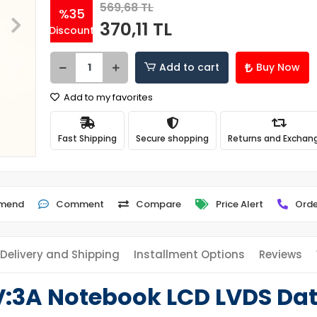
569,68 TL
%35
370,11 TL
Discount
Add to cart
Buy Now
Add to my favorites
Fast Shipping
Secure shopping
Returns and Exchan
mend
Comment
Compare
Price Alert
Orde
Delivery and Shipping
Installment Options
Reviews
EV:3A Notebook LCD LVDS Da