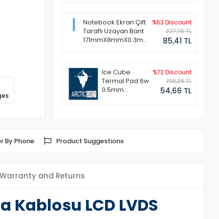
Notebook Ekran Çift
%63 Discount
Taraflı Uzayan Bant
227,76 TL
171mmX8mmX0.3mm
85,41 TL
(1 Set - 2 Adet)
Ice Cube
%72 Discount
Termal Pad 6w
198,38 TL
0.5mm
54,66 TL
ges
50x50mm
r By Phone
Product Suggestions
Warranty and Returns
ta Kablosu LCD LVDS