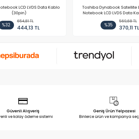
Notebook LCD LVDS Data Kablo
Toshiba Dynabook Satellite 
(30pin)
Notebook LCD LVDS Data Ka
654,81 TL
569,68 TL
%32
%35
444,13 TL
370,11 T
Güvenli Alışveriş
Geniş Ürün Yelpazesi
enli ve kolay ödeme sistemi
Binlerce ürün ve kampanya seç