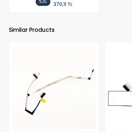
%35
370,11 TL
Similar Products