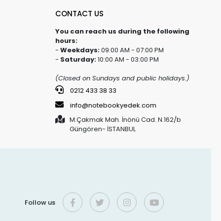
CONTACT US
You can reach us during the following
hours:
-
Weekdays:
09:00 AM - 07:00 PM
-
Saturday:
10:00 AM - 03:00 PM
(Closed on Sundays and public holidays.)
0212 433 38 33
info@notebookyedek.com
M.Çakmak Mah. İnönü Cad. N.162/b
Güngören- İSTANBUL
Follow us