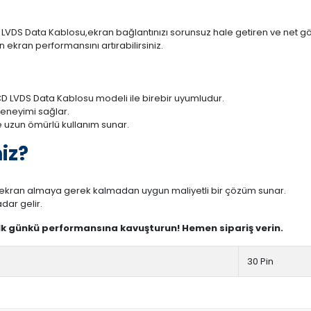
VDS Data Kablosu,ekran bağlantınızı sorunsuz hale getiren ve net görü
 ekran performansını artırabilirsiniz.
D LVDS Data Kablosu modeli ile birebir uyumludur.
deneyimi sağlar.
 uzun ömürlü kullanım sunar.
iz?
r ekran almaya gerek kalmadan uygun maliyetli bir çözüm sunar.
dar gelir.
ilk günkü performansına kavuşturun! Hemen sipariş verin.
30 Pin