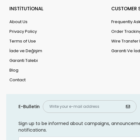
INSTİTUTİONAL
CUSTOMER S
About Us
Frequently As
Privacy Policy
Order Trackin
Terms of Use
Wire Transfer 
İade ve Değişim
Garanti Ve İad
Garanti Talebi
Blog
Contact
E-Bulletin
Sign up to be informed about campaigns, announcem
notifications.