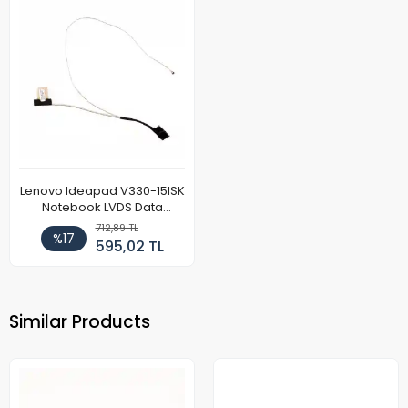
Lenovo Ideapad V330-15ISK
Notebook LVDS Data
Kablosu
712,89 TL
%17
595,02 TL
Similar Products