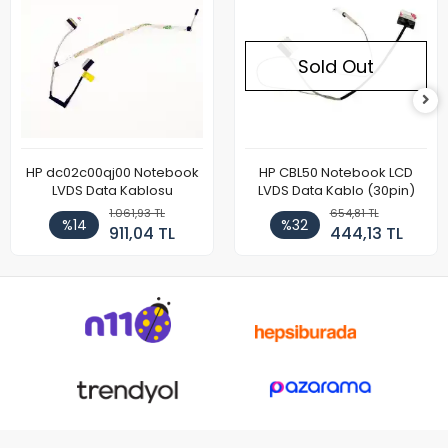
Sold Out
HP dc02c00qj00 Notebook
HP CBL50 Notebook LCD
LVDS Data Kablosu
LVDS Data Kablo (30pin)
1.061,93 TL
654,81 TL
%14
%32
911,04 TL
444,13 TL