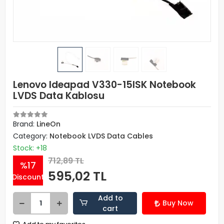
Lenovo Ideapad V330-15ISK Notebook
LVDS Data Kablosu
Brand:
LineOn
Category:
Notebook LVDS Data Cables
Stock: +18
712,89 TL
%17
595,02 TL
Discount
Add to
Buy Now
cart