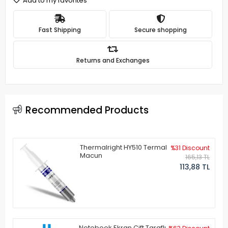
Add to my favorites
Fast Shipping
Secure shopping
Returns and Exchanges
Recommended Products
Thermalright HY510 Termal
%31 Discount
Macun
165,13 TL
113,88 TL
Notebook Ekran Çift Taraflı