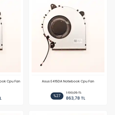
book Cpu Fan
Asus E415DA Notebook Cpu Fan
1.190,05 TL
%27
L
863,78 TL