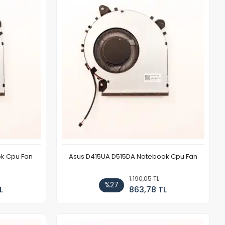
ok Cpu Fan
Asus D415UA D515DA Notebook Cpu Fan
1.190,05 TL
%27
L
863,78 TL