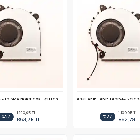
5KA F515MA Notebook Cpu Fan
Asus A516E A516J A516JA Note
1.190,05 TL
1.190,05 TL
%27
%27
863,78 TL
863,78 T