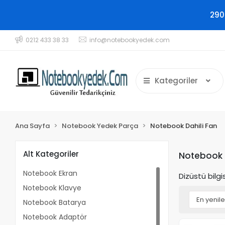
290
0212 433 38 33
info@notebookyedek.com
Kategoriler
Ana Sayfa
Notebook Yedek Parça
Notebook Dahili Fan
Alt Kategoriler
Notebook D
Notebook Ekran
Dizüstü bilg
Notebook Klavye
Notebook Batarya
Notebook Adaptör