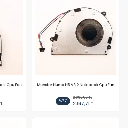
book Cpu Fan
Monster Huma H5 V3.2 Notebook Cpu Fan
2.986,50 TL
%27
TL
2.167,71 TL