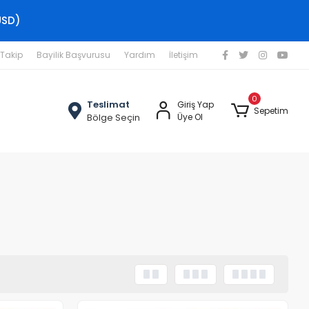
USD)
 Takip
Bayilik Başvurusu
Yardım
İletişim
0
Teslimat
Giriş Yap
Sepetim
Bölge Seçin
Üye Ol