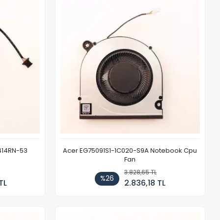
414RN-53
Acer EG75091S1-1C020-S9A Notebook Cpu
Fan
3.828,65 TL
%26
TL
2.836,18 TL