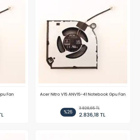
pu Fan
Acer Nitro V15 ANV15-41 Notebook Gpu Fan
3.828,65 TL
%26
TL
2.836,18 TL