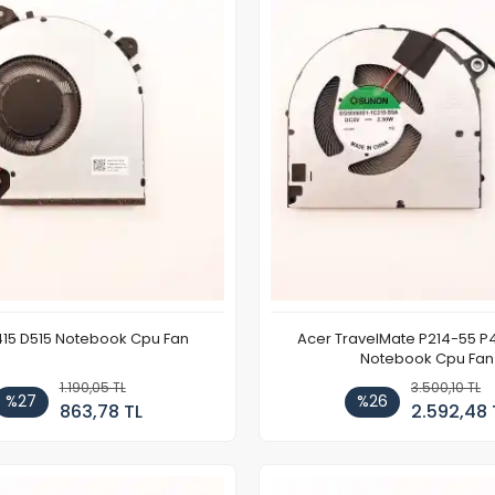
415 D515 Notebook Cpu Fan
Acer TravelMate P214-55 P
Notebook Cpu Fan
1.190,05 TL
3.500,10 TL
%27
%26
863,78 TL
2.592,48 