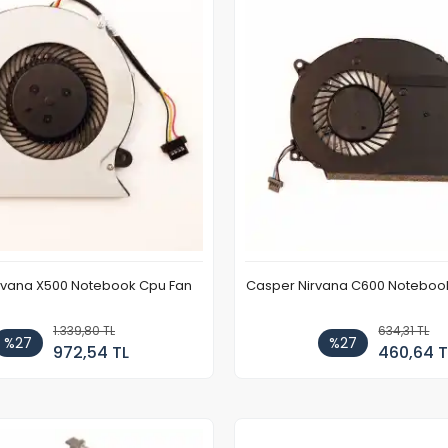
rvana X500 Notebook Cpu Fan
Casper Nirvana C600 Notebook
1.339,80 TL
634,31 TL
%27
%27
972,54 TL
460,64 T