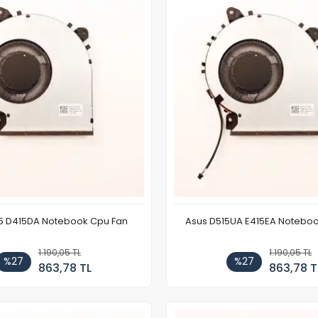
5 D415DA Notebook Cpu Fan
Asus D515UA E415EA Notebo
1.190,05 TL
1.190,05 TL
%27
%27
863,78 TL
863,78 T