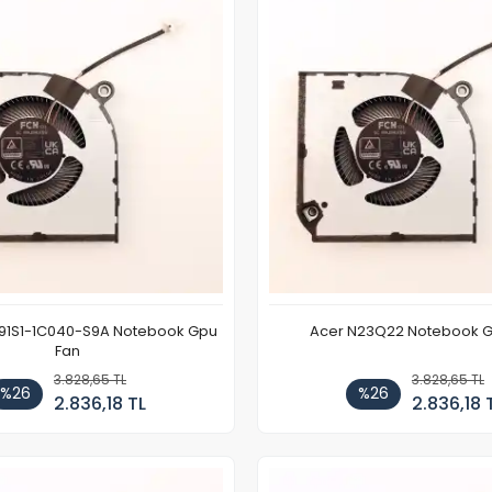
91S1-1C040-S9A Notebook Gpu
Acer N23Q22 Notebook G
Fan
3.828,65 TL
3.828,65 TL
%26
%26
2.836,18 TL
2.836,18 