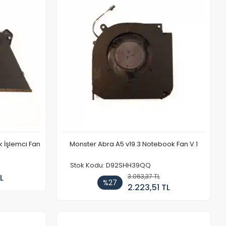
 İşlemci Fan
Monster Abra A5 v19.3 Notebook Fan V.1
Stok Kodu: D92SHH39QQ
L
3.063,37 TL
%27
2.223,51 TL