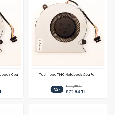
tebook Cpu
Technopc T14C Notebook Cpu Fan
1.339,80 TL
%27
L
972,54 TL