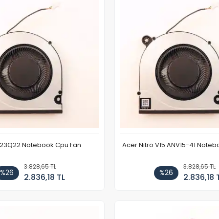
N23Q22 Notebook Cpu Fan
Acer Nitro V15 ANV15-41 Note
3.828,65 TL
3.828,65 TL
%26
%26
2.836,18 TL
2.836,18 