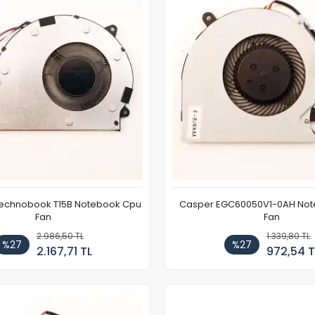
echnobook T15B Notebook Cpu
Casper EGC60050V1-0AH No
Fan
Fan
2.986,50 TL
1.339,80 TL
%27
%27
2.167,71 TL
972,54 T