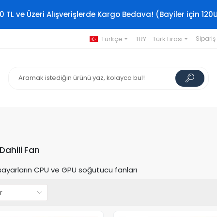
0 TL ve Üzeri Alışverişlerde Kargo Bedava! (Bayiler için 120
Türkçe
TRY - Türk Lirası
Sipariş
ahili Fan
isayarların CPU ve GPU soğutucu fanları