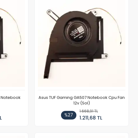
7 Notebook
Asus TUF Gaming GA507 Notebook Cpu Fan
12v (Sol)
1.668,91 TL
%27
L
1.211,68 TL