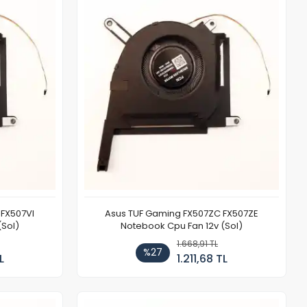
FX507VI
Asus TUF Gaming FX507ZC FX507ZE
(Sol)
Notebook Cpu Fan 12v (Sol)
1.668,91 TL
%27
L
1.211,68 TL