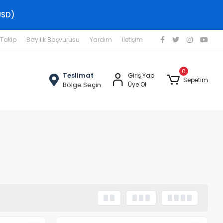
USD)
 Takip
Bayilik Başvurusu
Yardım
İletişim
0
Teslimat
Giriş Yap
Sepetim
Bölge Seçin
Üye Ol