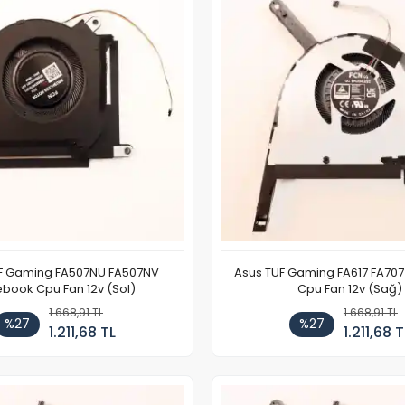
F Gaming FA507NU FA507NV
Asus TUF Gaming FA617 FA70
book Cpu Fan 12v (Sol)
Cpu Fan 12v (Sağ)
1.668,91 TL
1.668,91 TL
%27
%27
1.211,68 TL
1.211,68 T