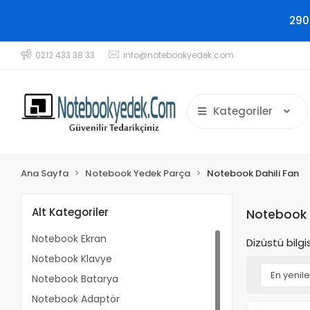
290
0212 433 38 33
info@notebookyedek.com
Kategoriler
Ana Sayfa
Notebook Yedek Parça
Notebook Dahili Fan
Alt Kategoriler
Notebook D
Notebook Ekran
Dizüstü bilg
Notebook Klavye
Notebook Batarya
Notebook Adaptör