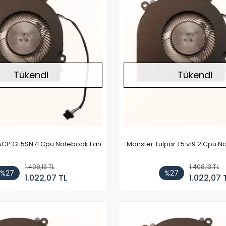
Tükendi
Tükendi
5CP GE5SN71 Cpu Notebook Fan
Monster Tulpar T5 v19.2 Cpu 
1.408,13 TL
1.408,13 TL
%27
%27
1.022,07 TL
1.022,07 
Stokta Yok