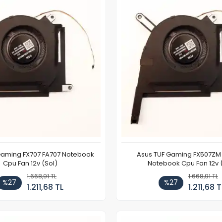
Gaming FX707 FA707 Notebook
Asus TUF Gaming FX507ZM 
Cpu Fan 12v (Sol)
Notebook Cpu Fan 12v 
1.668,91 TL
1.668,91 TL
%27
%27
1.211,68 TL
1.211,68 T