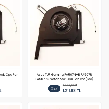
ook Cpu Fan
Asus TUF Gaming FA507NVR FA507R
FA507RC Notebook Cpu Fan 12v (Sol)
1.668,91 TL
%27
L
1.211,68 TL