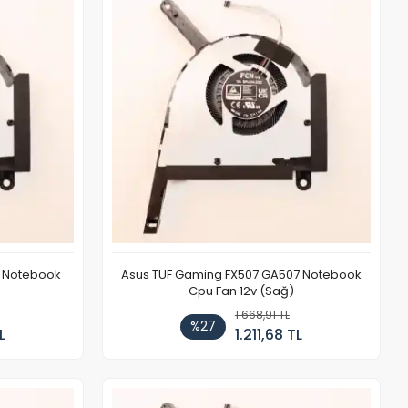
7 Notebook
Asus TUF Gaming FX507 GA507 Notebook
Cpu Fan 12v (Sağ)
1.668,91 TL
%27
L
1.211,68 TL