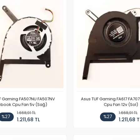
F Gaming FA507NU FA507NV
Asus TUF Gaming FA617 FA70
book Cpu Fan 5v (Sağ)
Cpu Fan 12v (Sol)
1.668,91 TL
1.668,91 TL
%27
%27
1.211,68 TL
1.211,68 T