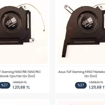
F Gaming FA507RE FA507RC
Asus TUF Gaming FX507 Noteb
book Cpu Fan 12v (Sol)
12v (Sol)
1.668,91 TL
1.668,91 TL
%27
%27
1.211,68 TL
1.211,68 T