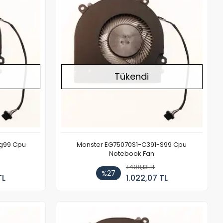
Tükendi
g99 Cpu
Monster EG75070S1-C391-S99 Cpu
Notebook Fan
1.408,13 TL
%27
TL
1.022,07 TL
Stokta Yok
Stokta Yok