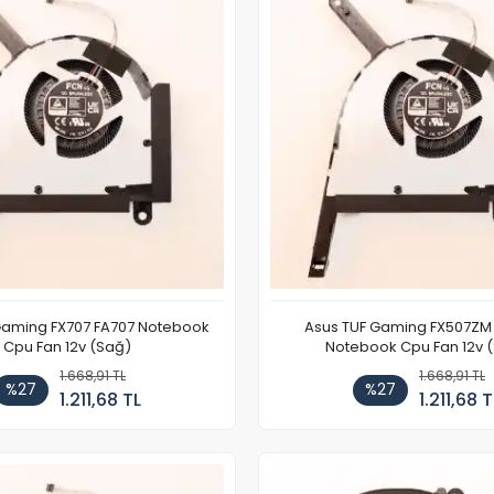
Gaming FX707 FA707 Notebook
Asus TUF Gaming FX507ZM 
Cpu Fan 12v (Sağ)
Notebook Cpu Fan 12v 
1.668,91 TL
1.668,91 TL
%27
%27
1.211,68 TL
1.211,68 T