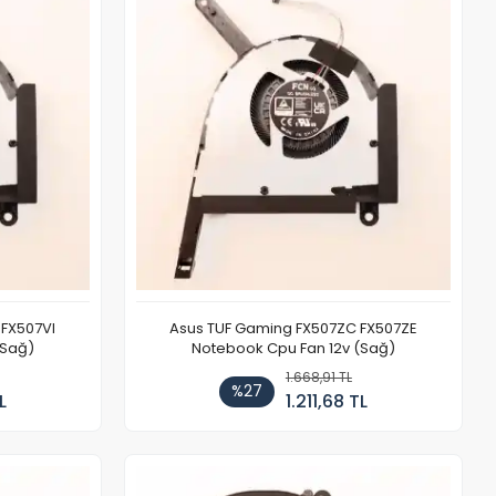
FX507VI
Asus TUF Gaming FX507ZC FX507ZE
(Sağ)
Notebook Cpu Fan 12v (Sağ)
1.668,91 TL
%27
L
1.211,68 TL
Stokta Yok
Stokta Yok