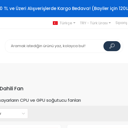
0 TL ve Üzeri Alışverişlerde Kargo Bedava! (Bayiler için 120
Türkçe
TRY - Türk Lirası
Sipariş
ahili Fan
isayarların CPU ve GPU soğutucu fanları