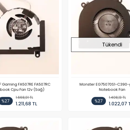
Tükendi
F Gaming FA507RE FA507RC
Monster EG75070S1-C390-
book Cpu Fan 12v (Sağ)
Notebook Fan
1.668,91 TL
1.408,13 TL
%27
%27
1.211,68 TL
1.022,07 
Stokta Yok