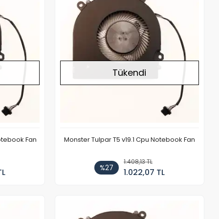
Tükendi
Notebook Fan
Monster Tulpar T5 v19.1 Cpu Notebook Fan
1.408,13 TL
%27
TL
1.022,07 TL
Stokta Yok
Stokta Yok