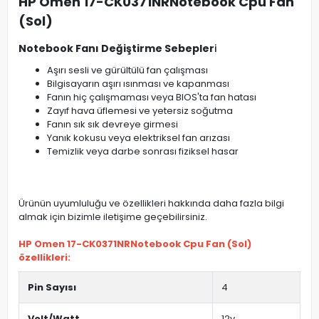
HP Omen 17-CK0371NRNotebook Cpu Fan
(Sol)
Notebook Fanı Değiştirme Sebepler
i
Aşırı sesli ve gürültülü fan çalışması
Bilgisayarın aşırı ısınması ve kapanması
Fanın hiç çalışmaması veya BIOS'ta fan hatası
Zayıf hava üflemesi ve yetersiz soğutma
Fanın sık sık devreye girmesi
Yanık kokusu veya elektriksel fan arızası
Temizlik veya darbe sonrası fiziksel hasar
Ürünün uyumluluğu ve özellikleri hakkında daha fazla bilgi
almak için bizimle iletişime geçebilirsiniz.
HP Omen 17-CK0371NRNotebook Cpu Fan (Sol)
özellikleri:
Pin Sayısı
4
Volt/Watt
12v