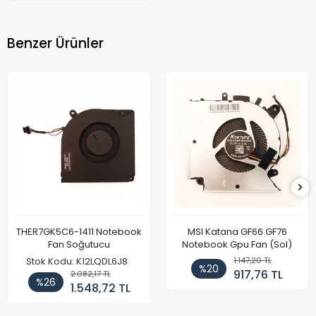
Benzer Ürünler
THER7GK5C6-1411 Notebook
MSI Katana GF66 GF76
Fan Soğutucu
Notebook Gpu Fan (Sol)
1.147,20 TL
Stok Kodu: K12LQDL6J8
%20
917,76 TL
2.082,17 TL
%26
1.548,72 TL