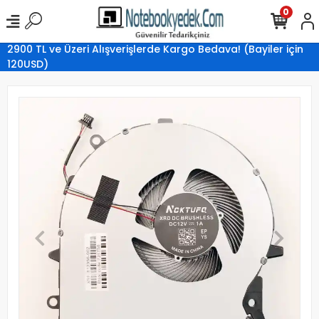
0
2900 TL ve Üzeri Alışverişlerde Kargo Bedava! (Bayiler için
120USD)