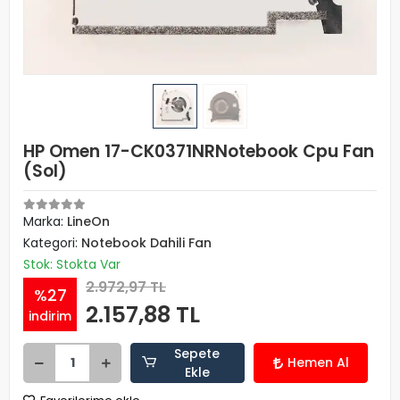
HP Omen 17-CK0371NRNotebook Cpu Fan
(Sol)
Marka:
LineOn
Kategori:
Notebook Dahili Fan
Stok: Stokta Var
2.972,97 TL
%27
2.157,88 TL
indirim
Sepete
Hemen Al
Ekle