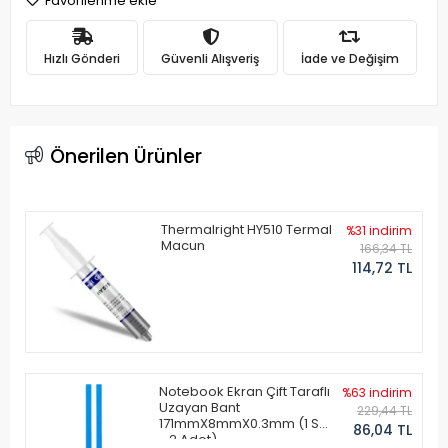
Favorilerime ekle
Hızlı Gönderi
Güvenli Alışveriş
İade ve Değişim
Önerilen Ürünler
Thermalright HY510 Termal
%31 indirim
Macun
166,34 TL
114,72 TL
Notebook Ekran Çift Taraflı
%63 indirim
Uzayan Bant
229,44 TL
171mmX8mmX0.3mm (1 Set
86,04 TL
- 2 Adet)