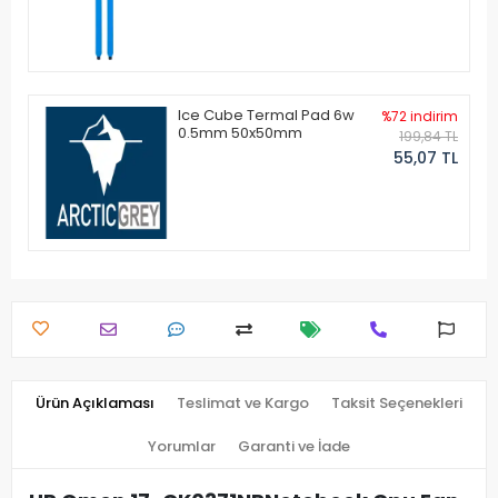
Ice Cube Termal Pad 6w
%72 indirim
0.5mm 50x50mm
199,84 TL
55,07 TL
Ürün Açıklaması
Teslimat ve Kargo
Taksit Seçenekleri
Yorumlar
Garanti ve İade