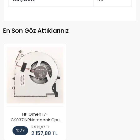
En Son Göz Attıklarınız
HP Omen 17-
CK0371NRNotebook Cpu
Fan (Sol)
2.972,97 TL
%27
2.157,88 TL