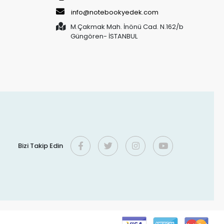
info@notebookyedek.com
M.Çakmak Mah. İnönü Cad. N.162/b
Güngören- İSTANBUL
Bizi Takip Edin