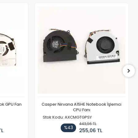
ook GPU Fan
Casper Nirvana A15HE Notebook İşlemci
CPU Fanı
Stok Kodu: AXCMGTGPSY
443,96 TL
%43
TL
255,06 TL