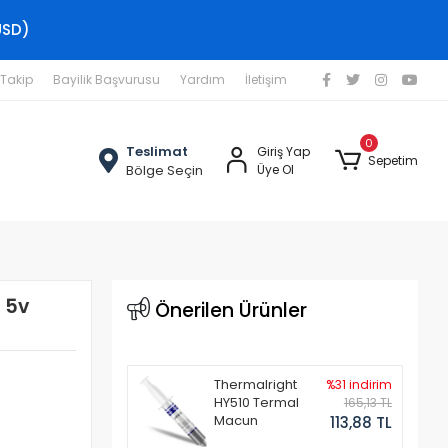
USD)
 Takip
Bayilik Başvurusu
Yardım
İletişim
0
Teslimat
Giriş Yap
Sepetim
Bölge Seçin
Üye Ol
 5v
Önerilen Ürünler
Thermalright
%31 indirim
HY510 Termal
165,13 TL
Macun
113,88 TL