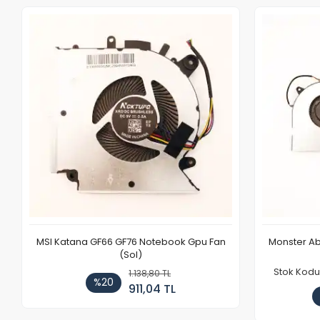
MSI Katana GF66 GF76 Notebook Gpu Fan
Monster Ab
(Sol)
Stok Kodu
1.138,80 TL
%20
911,04 TL