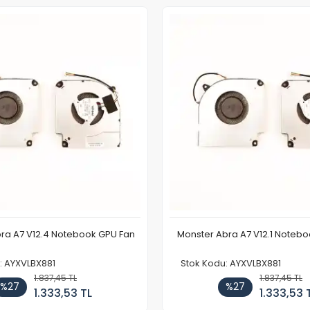
ra A7 V12.4 Notebook GPU Fan
Monster Abra A7 V12.1 Noteb
: AYXVLBX881
Stok Kodu: AYXVLBX881
1.837,45 TL
1.837,45 TL
%27
%27
1.333,53 TL
1.333,53 