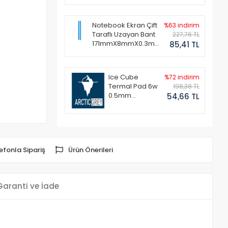
Notebook Ekran Çift
%63 indirim
Taraflı Uzayan Bant
227,76 TL
171mmX8mmX0.3mm
85,41 TL
(1 Set - 2 Adet)
Ice Cube
%72 indirim
Termal Pad 6w
198,38 TL
0.5mm
54,66 TL
50x50mm
efonla Sipariş
Ürün Önerileri
Garanti ve İade