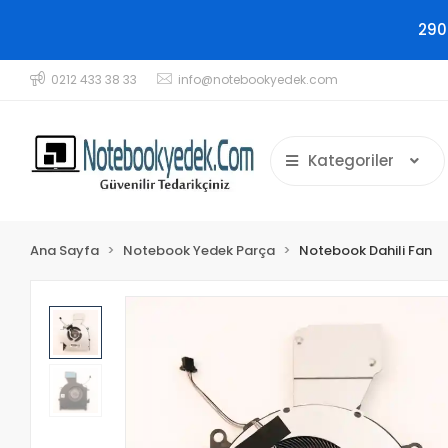
290
0212 433 38 33
info@notebookyedek.com
Kategoriler
Ana Sayfa
Notebook Yedek Parça
Notebook Dahili Fan