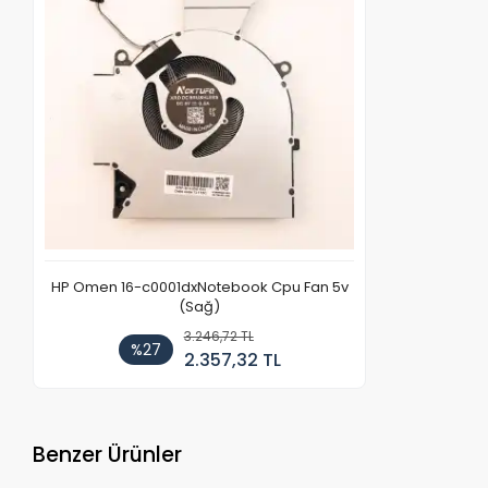
HP Omen 16-c0001dxNotebook Cpu Fan 5v
(Sağ)
3.246,72 TL
%27
2.357,32 TL
Benzer Ürünler