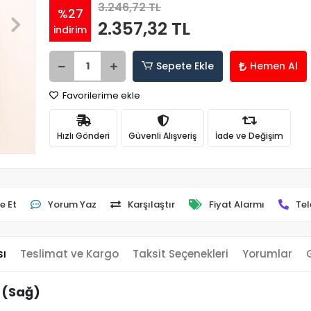
3.246,72 TL
%27
2.357,32 TL
indirim
Sepete Ekle
Hemen Al
Favorilerime ekle
Hızlı Gönderi
Güvenli Alışveriş
İade ve Değişim
e Et
Yorum Yaz
Karşılaştır
Fiyat Alarmı
Tel
sı
Teslimat ve Kargo
Taksit Seçenekleri
Yorumlar
 (Sağ)