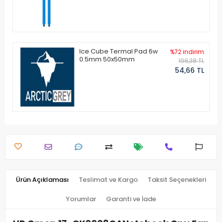
Ice Cube Termal Pad 6w
%72 indirim
0.5mm 50x50mm
198,38 TL
54,66 TL
Ürün Açıklaması
Teslimat ve Kargo
Taksit Seçenekleri
Yorumlar
Garanti ve İade