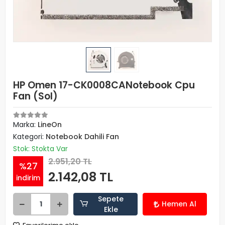
HP Omen 17-CK0008CANotebook Cpu
Fan (Sol)
Marka:
LineOn
Kategori:
Notebook Dahili Fan
Stok: Stokta Var
2.951,20 TL
%27
2.142,08 TL
indirim
Sepete
Hemen Al
Ekle