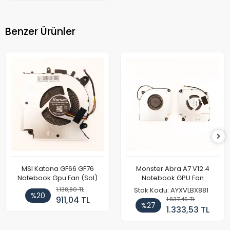
Benzer Ürünler
MSI Katana GF66 GF76
Monster Abra A7 V12.4
Notebook Gpu Fan (Sol)
Notebook GPU Fan
1.138,80 TL
Stok Kodu: AYXVLBX881
%20
911,04 TL
1.837,45 TL
%27
1.333,53 TL