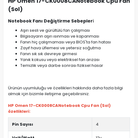
HP Omen 17-CK0008CANotebook Cpu Fan
(Sol)
Notebook Fanı Değiştirme Sebepler
i
Aşırı sesli ve gürültülü fan çalışması
Bilgisayarın aşırı ısınması ve kapanması
Fanın hiç çalışmaması veya BIOS'ta fan hatası
Zayıf hava üflemesi ve yetersiz soğutma
Fanın sık sık devreye girmesi
Yanık kokusu veya elektriksel fan arızası
Temizlik veya darbe sonrası fiziksel hasar
Ürünün uyumluluğu ve özellikleri hakkında daha fazla bilgi
almak için bizimle iletişime geçebilirsiniz.
HP Omen 17-CK0008CANotebook Cpu Fan (Sol)
özellikleri:
Pin Sayısı
4
Volt/Watt
12v