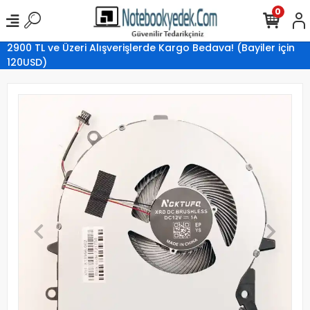
0
2900 TL ve Üzeri Alışverişlerde Kargo Bedava! (Bayiler için
120USD)