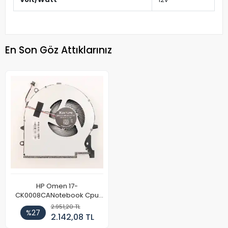
En Son Göz Attıklarınız
HP Omen 17-
CK0008CANotebook Cpu
Fan (Sol)
2.951,20 TL
%27
2.142,08 TL