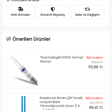
Favorilerime ekle
Hızlı Gönderi
Güvenli Alışveriş
İade ve Değişim
Önerilen Ürünler
Thermalright HY510 Termal
%31 indirim
Macun
165,13 TL
113,88 TL
Notebook Ekran Çift Taraflı
%63 indirim
Uzayan Bant
227,76 TL
171mmX8mmX0.3mm (1 Set
85,41 TL
- 2 Adet)