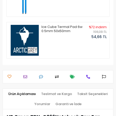
Ice Cube Termal Pad 6w
%72 indirim
0.5mm 50x50mm
198,38 TL
54,66 TL
Ürün Açıklaması
Teslimat ve Kargo
Taksit Seçenekleri
Yorumlar
Garanti ve İade