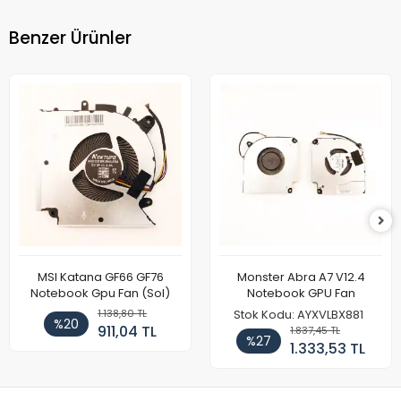
Benzer Ürünler
MSI Katana GF66 GF76
Monster Abra A7 V12.4
Notebook Gpu Fan (Sol)
Notebook GPU Fan
1.138,80 TL
Stok Kodu: AYXVLBX881
%20
911,04 TL
1.837,45 TL
%27
1.333,53 TL