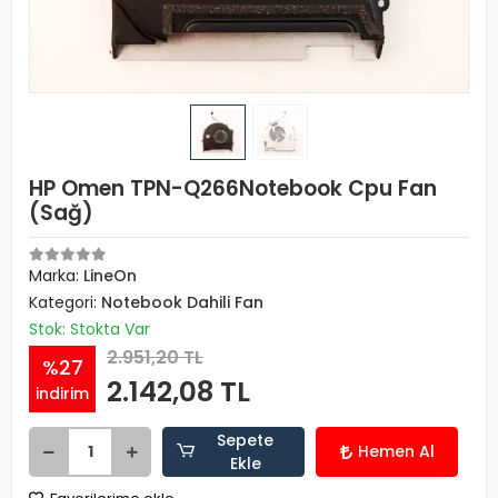
HP Omen TPN-Q266Notebook Cpu Fan
(Sağ)
Marka:
LineOn
Kategori:
Notebook Dahili Fan
Stok: Stokta Var
2.951,20 TL
%27
2.142,08 TL
indirim
Sepete
Hemen Al
Ekle