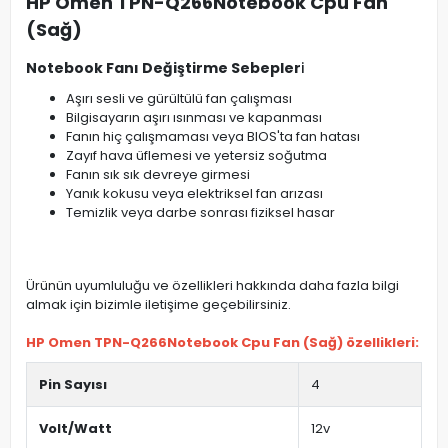
HP Omen TPN-Q266Notebook Cpu Fan
(Sağ)
Notebook Fanı Değiştirme Sebepler
i
Aşırı sesli ve gürültülü fan çalışması
Bilgisayarın aşırı ısınması ve kapanması
Fanın hiç çalışmaması veya BIOS'ta fan hatası
Zayıf hava üflemesi ve yetersiz soğutma
Fanın sık sık devreye girmesi
Yanık kokusu veya elektriksel fan arızası
Temizlik veya darbe sonrası fiziksel hasar
Ürünün uyumluluğu ve özellikleri hakkında daha fazla bilgi
almak için bizimle iletişime geçebilirsiniz.
HP Omen TPN-Q266Notebook Cpu Fan (Sağ) özellikleri:
Pin Sayısı
4
Volt/Watt
12v