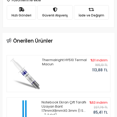
Favorilerime ekle
Hızlı Gönderi
Güvenli Alışveriş
İade ve Değişim
Önerilen Ürünler
Thermalright HY510 Termal
%31 indirim
Macun
165,13 TL
113,88 TL
Notebook Ekran Çift Taraflı
%63 indirim
Uzayan Bant
227,76 TL
171mmX8mmX0.3mm (1 Set
85,41 TL
- 2 Adet)