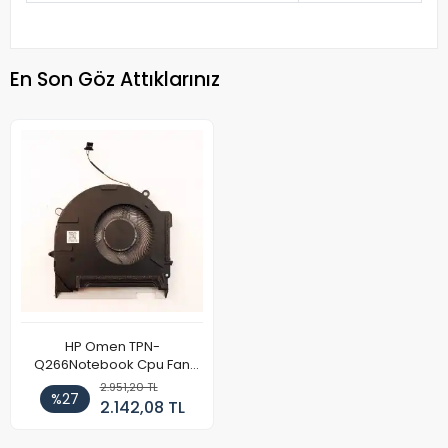
En Son Göz Attıklarınız
HP Omen TPN-
Q266Notebook Cpu Fan
(Sağ)
2.951,20 TL
%27
2.142,08 TL