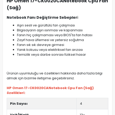
HP Omen 17-CK0020CANotebook Cpu Fan
(Sağ)
Notebook Fanı Değiştirme Sebepler
i
Aşırı sesli ve gürültülü fan çalışması
Bilgisayarın aşırı ısınması ve kapanması
Fanın hiç çalışmaması veya BIOS'ta fan hatası
Zayıf hava üflemesi ve yetersiz soğutma
Fanın sık sık devreye girmesi
Yanık kokusu veya elektriksel fan arızası
Temizlik veya darbe sonrası fiziksel hasar
Ürünün uyumluluğu ve özellikleri hakkında daha fazla bilgi
almak için bizimle iletişime geçebilirsiniz.
HP Omen 17-CK0020CANotebook Cpu Fan (Sağ)
özellikleri:
Pin Sayısı
4
Volt/Watt
12v