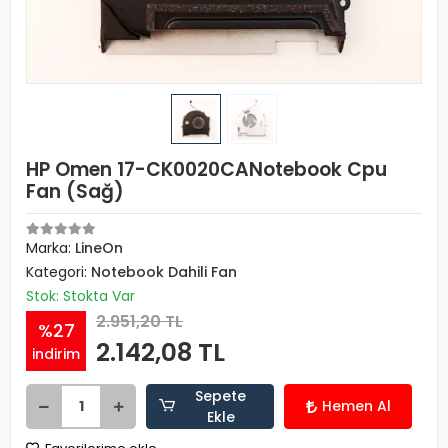
HP Omen 17-CK0020CANotebook Cpu
Fan (Sağ)
Marka:
LineOn
Kategori:
Notebook Dahili Fan
Stok: Stokta Var
2.951,20 TL
%27
2.142,08 TL
indirim
Sepete
Hemen Al
Ekle