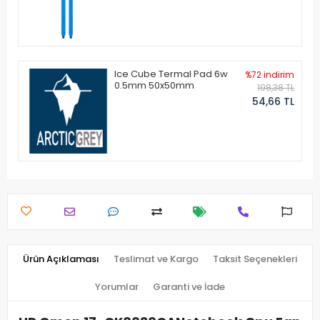
Ice Cube Termal Pad 6w
%72 indirim
0.5mm 50x50mm
198,38 TL
54,66 TL
Ürün Açıklaması
Teslimat ve Kargo
Taksit Seçenekleri
Yorumlar
Garanti ve İade