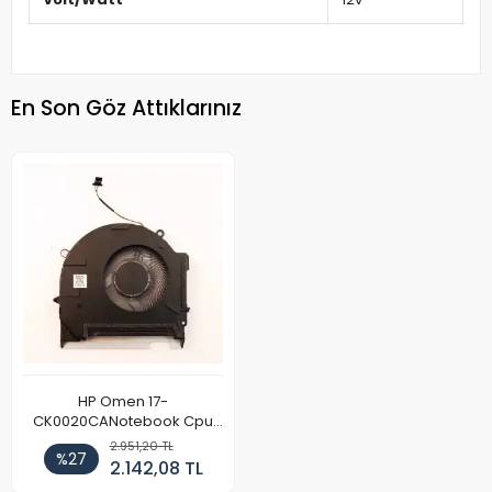
En Son Göz Attıklarınız
HP Omen 17-
CK0020CANotebook Cpu
Fan (Sağ)
2.951,20 TL
%27
2.142,08 TL