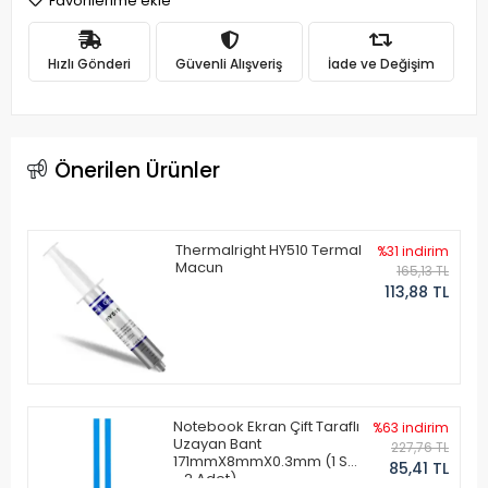
Favorilerime ekle
Hızlı Gönderi
Güvenli Alışveriş
İade ve Değişim
Önerilen Ürünler
Thermalright HY510 Termal
%31 indirim
Macun
165,13 TL
113,88 TL
Notebook Ekran Çift Taraflı
%63 indirim
Uzayan Bant
227,76 TL
171mmX8mmX0.3mm (1 Set
85,41 TL
- 2 Adet)