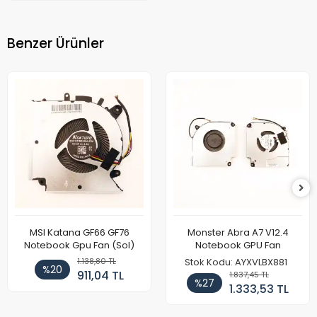
Benzer Ürünler
MSI Katana GF66 GF76
Monster Abra A7 V12.4
Notebook Gpu Fan (Sol)
Notebook GPU Fan
1.138,80 TL
Stok Kodu: AYXVLBX881
%20
911,04 TL
1.837,45 TL
%27
1.333,53 TL